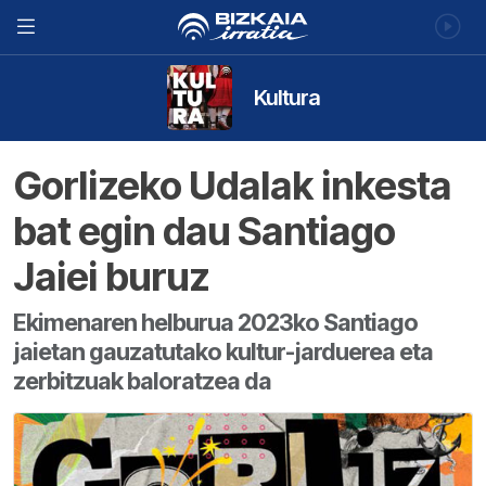
Kultura
Gorlizeko Udalak inkesta
bat egin dau Santiago
Jaiei buruz
Ekimenaren helburua 2023ko Santiago
jaietan gauzatutako kultur-jarduerea eta
zerbitzuak baloratzea da