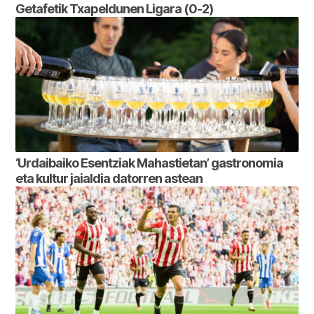
Getafetik Txapeldunen Ligara (0-2)
‘Urdaibaiko Esentziak Mahastietan’ gastronomia
eta kultur jaialdia datorren astean