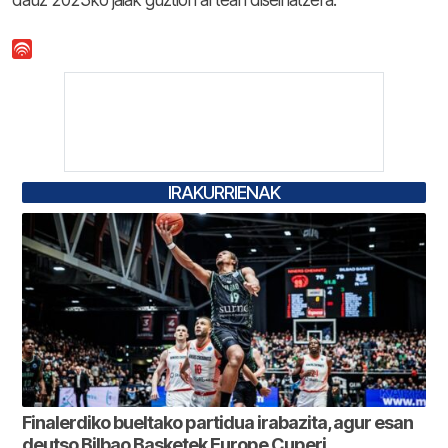
IRAKURRIENAK
Finalerdiko bueltako partidua irabazita, agur esan
deutso Bilbao Basketek Europe Cuperi