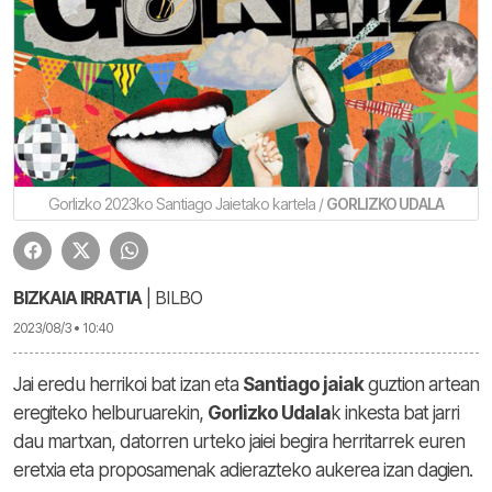
Gorlizko 2023ko Santiago Jaietako kartela /
GORLIZKO UDALA
BIZKAIA IRRATIA
| BILBO
2023/08/3 • 10:40
Jai eredu herrikoi bat izan eta
Santiago jaiak
guztion artean
eregiteko helburuarekin,
Gorlizko Udala
k inkesta bat jarri
dau martxan, datorren urteko jaiei begira herritarrek euren
eretxia eta proposamenak adierazteko aukerea izan dagien.