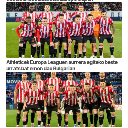
Athleticek Europa Leaguen aurrera egiteko beste
urrats bat emon dau Bulgarian