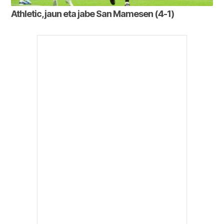
Athletic, jaun eta jabe San Mamesen (4-1)