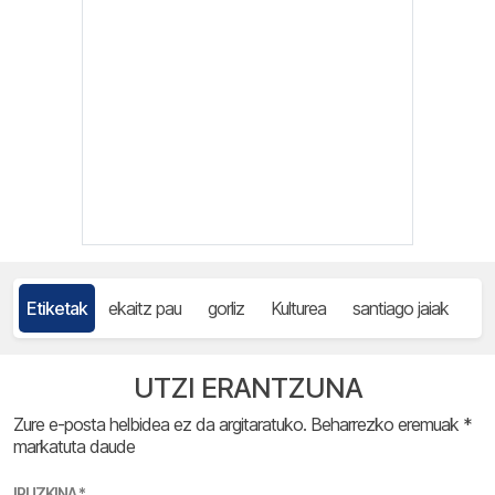
Etiketak
ekaitz pau
gorliz
Kulturea
santiago jaiak
UTZI ERANTZUNA
Zure e-posta helbidea ez da argitaratuko.
Beharrezko eremuak
*
markatuta daude
IRUZKINA
*