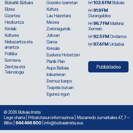
Bizkaitik Bizkaira
Goizeko Izarretan
102.6 FM
Bizkaia
Elizea
Kultura
91.9 FM
Gizartea
Lau Haizetara
Durangaldea
Hezkuntza
Mezea
96.7 FM
Markina
Kirolak
Zorionagurrak
Xemein
Kulturea
Jokoan
92.5 FM
Ondarroa
Nekazaritza eta
Garoa
97.4 FM
Urdaibai
arrantza
Kresala
Politika
Euskera Hobetzen
Sormena
Planik Plan
Zientzia eta
Publizidadea
Aupa Bizkaia
Teknologia
Irakurrieran
Eremuz kanpo
Txapela buruan
Egunez egun
© 2026 Bizkaia Irratia
Lege oharra
|
Pribatutasun informazinoa
| Mazarredo zumarkalea 47, 7 –
Bilbo |
944 466 800
| info@bizkaiairratia.eus