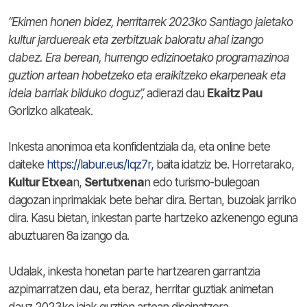
“Ekimen honen bidez, herritarrek 2023ko Santiago jaietako
kultur jarduereak eta zerbitzuak baloratu ahal izango
dabez. Era berean, hurrengo edizinoetako programazinoa
guztion artean hobetzeko eta eraikitzeko ekarpeneak eta
ideia barriak bilduko doguz”,
adierazi dau
Ekaitz Pau
Gorlizko alkateak.
Inkesta anonimoa eta konfidentziala da, eta online bete
daiteke
https://labur.eus/Iqz7r,
baita idatziz be. Horretarako,
Kultur Etxea
n,
Sertutxena
n edo turismo-bulegoan
dagozan inprimakiak bete behar dira. Bertan, buzoiak jarriko
dira. Kasu bietan, inkestan parte hartzeko azkenengo eguna
abuztuaren 8a izango da.
Udalak, inkesta honetan parte hartzearen garrantzia
azpimarratzen dau, eta beraz, herritar guztiak animetan
dauz 2023ko jaiak guztion artean diseinatzera.