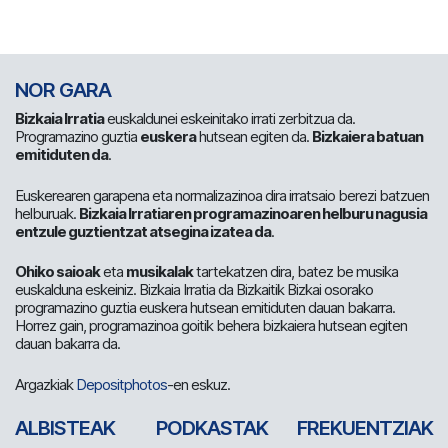
NOR GARA
Bizkaia Irratia
euskaldunei eskeinitako irrati zerbitzua da.
Programazino guztia
euskera
hutsean egiten da.
Bizkaiera batuan
emitiduten da
.
Euskerearen garapena eta normalizazinoa dira irratsaio berezi batzuen
helburuak.
Bizkaia Irratiaren programazinoaren helburu nagusia
entzule guztientzat atsegina izatea da
.
Ohiko saioak
eta
musikalak
tartekatzen dira, batez be musika
euskalduna eskeiniz. Bizkaia Irratia da Bizkaitik Bizkai osorako
programazino guztia euskera hutsean emitiduten dauan bakarra.
Horrez gain, programazinoa goitik behera bizkaiera hutsean egiten
dauan bakarra da.
Argazkiak
Depositphotos
-en eskuz.
ALBISTEAK
PODKASTAK
FREKUENTZIAK