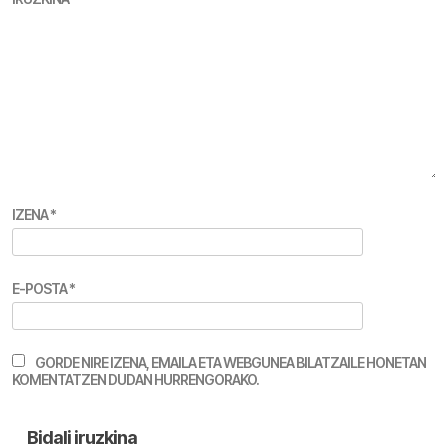
IZENA
*
E-POSTA
*
GORDE NIRE IZENA, EMAILA ETA WEBGUNEA BILATZAILE HONETAN
KOMENTATZEN DUDAN HURRENGORAKO.