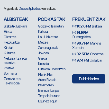
Argazkiak
Depositphotos
-en eskuz.
ALBISTEAK
PODKASTAK
FREKUENTZIAK
Bizkaitik Bizkaira
Goizeko Izarretan
102.6 FM
Bizkaia
Elizea
Kultura
91.9 FM
Gizartea
Lau Haizetara
Durangaldea
Hezkuntza
Mezea
96.7 FM
Markina
Kirolak
Zorionagurrak
Xemein
Kulturea
Jokoan
92.5 FM
Ondarroa
Nekazaritza eta
Garoa
97.4 FM
Urdaibai
arrantza
Kresala
Politika
Euskera Hobetzen
Sormena
Planik Plan
Zientzia eta
Publizidadea
Aupa Bizkaia
Teknologia
Irakurrieran
Eremuz kanpo
Txapela buruan
Egunez egun