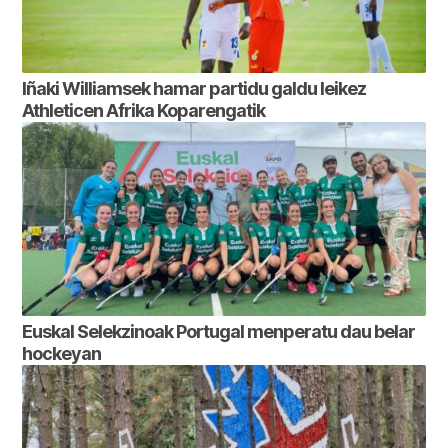
Iñaki Williamsek hamar partidu galdu leikez
Athleticen Afrika Koparengatik
Euskal Selekzinoak Portugal menperatu dau belar
hockeyan