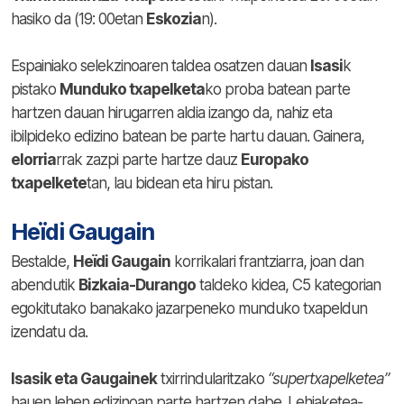
hasiko da (19: 00etan
Eskozia
n).
Espainiako selekzinoaren taldea osatzen dauan
Isasi
k
pistako
Munduko txapelketa
ko proba batean parte
hartzen dauan hirugarren aldia izango da, nahiz eta
ibilpideko edizino batean be parte hartu dauan. Gainera,
elorria
rrak zazpi parte hartze dauz
Europako
txapelkete
tan, lau bidean eta hiru pistan.
Heïdi Gaugain
Bestalde,
Heïdi Gaugain
korrikalari frantziarra, joan dan
abendutik
Bizkaia-Durango
taldeko kidea, C5 kategorian
egokitutako banakako jazarpeneko munduko txapeldun
izendatu da.
Isasik eta Gaugainek
txirrindularitzako
“supertxapelketea”
hauen lehen edizinoan parte hartzen dabe. Lehiaketea-