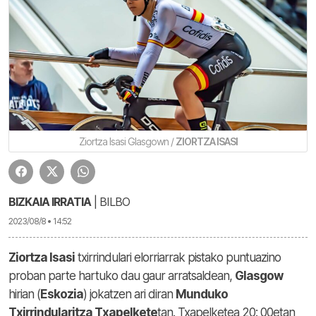
Ziortza Isasi Glasgown /
ZIORTZA ISASI
BIZKAIA IRRATIA
| BILBO
2023/08/8 • 14:52
Ziortza Isasi
txirrindulari elorriarrak pistako puntuazino
proban parte hartuko dau gaur arratsaldean,
Glasgow
hirian (
Eskozia
) jokatzen ari diran
Munduko
Txirrindularitza Txapelkete
tan. Txapelketea 20: 00etan