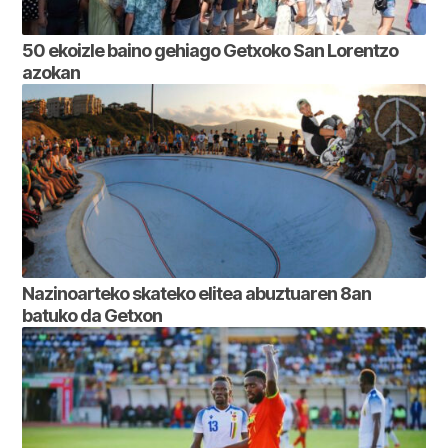
50 ekoizle baino gehiago Getxoko San Lorentzo
azokan
Nazinoarteko skateko elitea abuztuaren 8an
batuko da Getxon