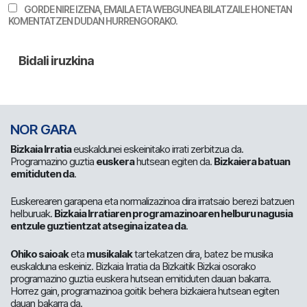
GORDE NIRE IZENA, EMAILA ETA WEBGUNEA BILATZAILE HONETAN
KOMENTATZEN DUDAN HURRENGORAKO.
NOR GARA
Bizkaia Irratia
euskaldunei eskeinitako irrati zerbitzua da.
Programazino guztia
euskera
hutsean egiten da.
Bizkaiera batuan
emitiduten da
.
Euskerearen garapena eta normalizazinoa dira irratsaio berezi batzuen
helburuak.
Bizkaia Irratiaren programazinoaren helburu nagusia
entzule guztientzat atsegina izatea da
.
Ohiko saioak
eta
musikalak
tartekatzen dira, batez be musika
euskalduna eskeiniz. Bizkaia Irratia da Bizkaitik Bizkai osorako
programazino guztia euskera hutsean emitiduten dauan bakarra.
Horrez gain, programazinoa goitik behera bizkaiera hutsean egiten
dauan bakarra da.