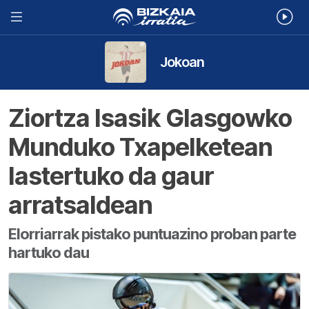
Jokoan
Ziortza Isasik Glasgowko
Munduko Txapelketean
lastertuko da gaur
arratsaldean
Elorriarrak pistako puntuazino proban parte
hartuko dau