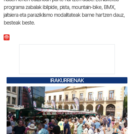
programa zabalak ibilpide, pista, mountain-bike, BMX,
jaitsiera eta paraziklismo modalitateak barne hartzen dauz,
besteak beste.
IRAKURRIENAK