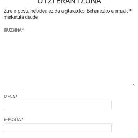
UTZI ERANTZUNA
Zure e-posta helbidea ez da argitaratuko.
Beharrezko eremuak
*
markatuta daude
IRUZKINA
*
IZENA
*
E-POSTA
*