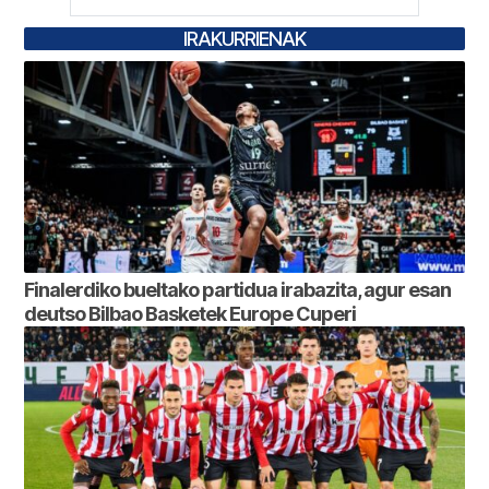
IRAKURRIENAK
Finalerdiko bueltako partidua irabazita, agur esan
deutso Bilbao Basketek Europe Cuperi