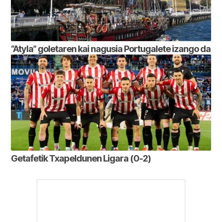
“Atyla” goletaren kai nagusia Portugalete izango da
Getafetik Txapeldunen Ligara (0-2)