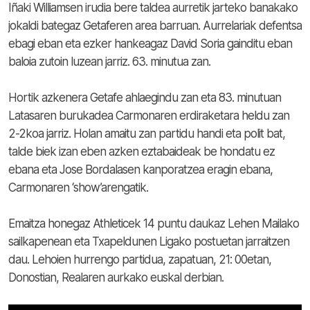
Iñaki Williamsen irudia bere taldea aurretik jarteko banakako
jokaldi bategaz Getaferen area barruan. Aurrelariak defentsa
ebagi eban eta ezker hankeagaz David Soria gainditu eban
baloia zutoin luzean jarriz. 63. minutua zan.
Hortik azkenera Getafe ahlaegindu zan eta 83. minutuan
Latasaren burukadea Carmonaren erdiraketara heldu zan
2-2koa jarriz. Holan amaitu zan partidu handi eta polit bat,
talde biek izan eben azken eztabaideak be hondatu ez
ebana eta Jose Bordalasen kanporatzea eragin ebana,
Carmonaren ‘show’arengatik.
Emaitza honegaz Athleticek 14 puntu daukaz Lehen Mailako
sailkapenean eta Txapeldunen Ligako postuetan jarraitzen
dau. Lehoien hurrengo partidua, zapatuan, 21: 00etan,
Donostian, Realaren aurkako euskal derbian.