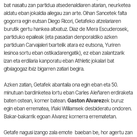
bat nasaitu zan partidua atsedenaldiaren atarian, neurketea
aldatu eban jokaldia ailegau zan arte. Oihan Sancetek falta
gogorra egin eutsan Diego Ricori, Getafeko atzelariaren
burutik gertu hankea altxatuz. Diaz de Mera Escuderosek,
partiduko epaileak (eta pasadan denporaldiko azken
partiduan Carvajaleri txartelik atara ez eutsona, Yuriren
lesinoa sortu eban ostikadarengatik), ez eban zalantzarik
izan eta erdilaria kanporatu eban Athletic jokalari bat
gitxiagogaz itxiz bigarren zatiari begira.
Azken zatian, Getafek abantaila ona egin eban eta 50.
minutuan bardinketea lortu eban Carles Aleñaren erdiraketa
baten ostean, korner batean.
Gaston Alvarez
ek buruz
egin eban errematea, Iñaki Williamsek desbideratu ondoren.
Bakar-bakarrik egoan Alvarez kornerra errematetan.
Getafe nagusi izango zala emote baeban be, hor agertu zan