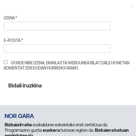
IZENA
*
E-POSTA
*
GORDE NIRE IZENA, EMAILA ETA WEBGUNEA BILATZAILE HONETAN
KOMENTATZEN DUDAN HURRENGORAKO.
NOR GARA
Bizkaia Irratia
euskaldunei eskeinitako irrati zerbitzua da.
Programazino guztia
euskera
hutsean egiten da.
Bizkaiera batuan
emitiduten da
.