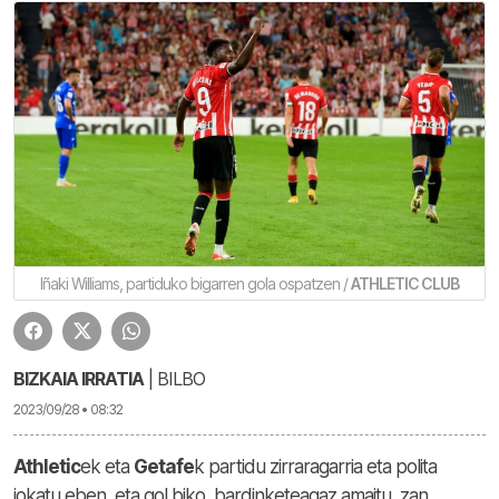
Iñaki Williams, partiduko bigarren gola ospatzen /
ATHLETIC CLUB
BIZKAIA IRRATIA
| BILBO
2023/09/28 • 08:32
Athletic
ek eta
Getafe
k partidu zirraragarria eta polita
jokatu eben, eta gol biko bardinketeagaz amaitu zan