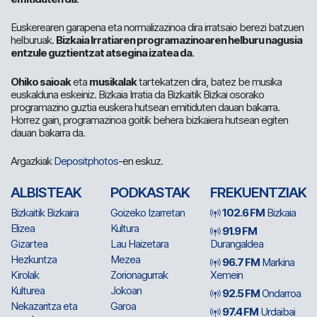
Euskerearen garapena eta normalizazinoa dira irratsaio berezi batzuen
helburuak.
Bizkaia Irratiaren programazinoaren helburu nagusia
entzule guztientzat atsegina izatea da
.
Ohiko saioak
eta
musikalak
tartekatzen dira, batez be musika
euskalduna eskeiniz. Bizkaia Irratia da Bizkaitik Bizkai osorako
programazino guztia euskera hutsean emitiduten dauan bakarra.
Horrez gain, programazinoa goitik behera bizkaiera hutsean egiten
dauan bakarra da.
Argazkiak
Depositphotos
-en eskuz.
ALBISTEAK
PODKASTAK
FREKUENTZIAK
Bizkaitik Bizkaira
Goizeko Izarretan
102.6 FM
Bizkaia
Elizea
Kultura
91.9 FM
Gizartea
Lau Haizetara
Durangaldea
Hezkuntza
Mezea
96.7 FM
Markina
Kirolak
Zorionagurrak
Xemein
Kulturea
Jokoan
92.5 FM
Ondarroa
Nekazaritza eta
Garoa
97.4 FM
Urdaibai