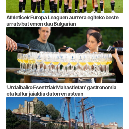
Athleticek Europa Leaguen aurrera egiteko beste
urrats bat emon dau Bulgarian
‘Urdaibaiko Esentziak Mahastietan’ gastronomia
eta kultur jaialdia datorren astean