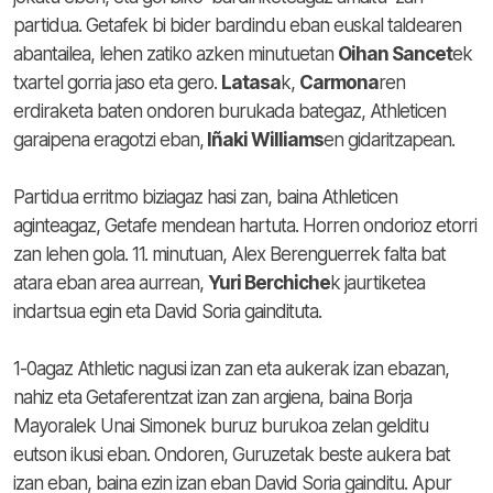
partidua. Getafek bi bider bardindu eban euskal taldearen
abantailea, lehen zatiko azken minutuetan
Oihan Sancet
ek
txartel gorria jaso eta gero.
Latasa
k,
Carmona
ren
erdiraketa baten ondoren burukada bategaz, Athleticen
garaipena eragotzi eban,
Iñaki Williams
en gidaritzapean.
Partidua erritmo biziagaz hasi zan, baina Athleticen
aginteagaz, Getafe mendean hartuta. Horren ondorioz etorri
zan lehen gola. 11. minutuan, Alex Berenguerrek falta bat
atara eban area aurrean,
Yuri Berchiche
k jaurtiketea
indartsua egin eta David Soria gaindituta.
1-0agaz Athletic nagusi izan zan eta aukerak izan ebazan,
nahiz eta Getaferentzat izan zan argiena, baina Borja
Mayoralek Unai Simonek buruz burukoa zelan gelditu
eutson ikusi eban. Ondoren, Guruzetak beste aukera bat
izan eban, baina ezin izan eban David Soria gainditu. Apur