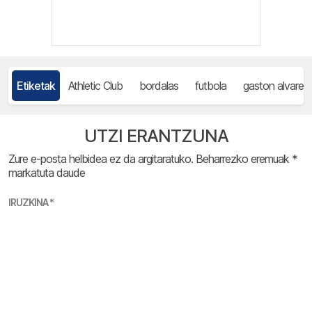
Etiketak
Athletic Club
bordalas
futbola
gaston alvarez
UTZI ERANTZUNA
Zure e-posta helbidea ez da argitaratuko.
Beharrezko eremuak
*
markatuta daude
IRUZKINA
*