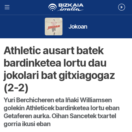
Jokoan
Athletic ausart batek
bardinketea lortu dau
jokolari bat gitxiagogaz
(2-2)
Yuri Berchicheren eta Iñaki Williamsen
golekin Athleticek bardinketea lortu eban
Getaferen aurka. Oihan Sancetek txartel
gorria ikusi eban