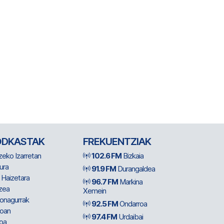
ODKASTAK
FREKUENTZIAK
zeko Izarretan
102.6 FM
Bizkaia
ura
91.9 FM
Durangaldea
 Haizetara
96.7 FM
Markina
zea
Xemein
ionagurrak
92.5 FM
Ondarroa
oan
97.4 FM
Urdaibai
oa