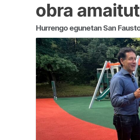
obra amaitu
Hurrengo egunetan San Faustok