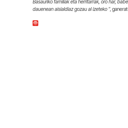
Basauriko familiak eta herritarrak, oro har, ba
dauenean aisialdiaz gozau al izeteko “
, ganerat