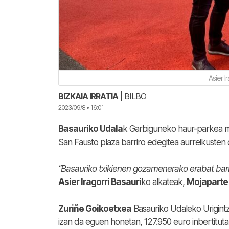
Asier I
BIZKAIA IRRATIA
| BILBO
2023/09/8 • 16:01
Basauriko Udala
k Garbiguneko haur-parkea m
San Fausto plaza barriro edegitea aurreikusten 
“Basauriko txikienen gozamenerako erabat barri
Asier Iragorri Basauri
ko alkateak,
Mojaparte
Zuriñe Goikoetxea
Basauriko Udaleko Urigintz
izan da eguen honetan, 127.950 euro inbertituta