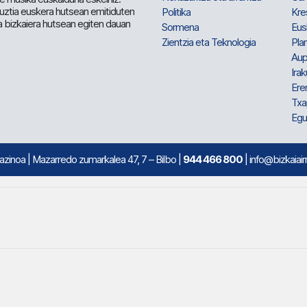
 guztia euskera hutsean emitiduten
Politika
Kre
a bizkaiera hutsean egiten dauan
Sormena
Eus
Zientzia eta Teknologia
Plan
Aup
Irak
Ere
Txa
Egu
mazinoa
| Mazarredo zumarkalea 47, 7 – Bilbo |
944 466 800
| info@bizkaiair