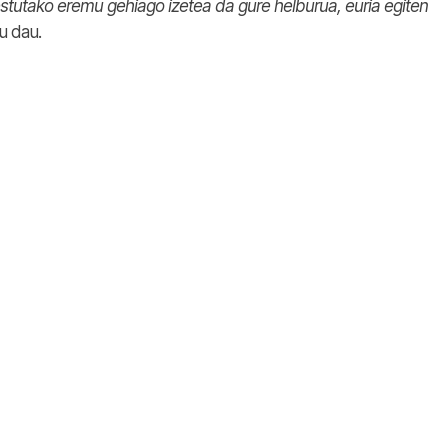
bestutako eremu gehiago izetea da gure helburua, euria egiten
u dau.