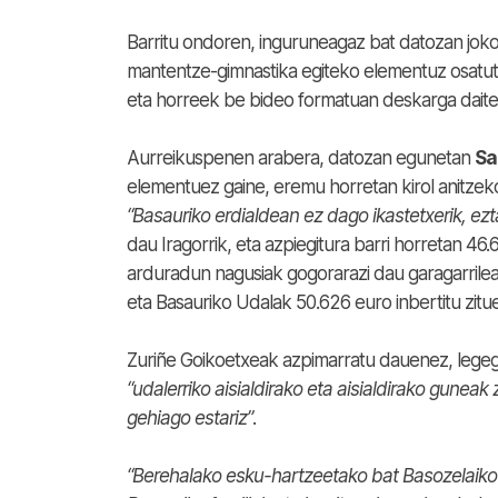
Barritu ondoren, inguruneagaz bat datozan joko
mantentze-gimnastika egiteko elementuz osatuta
eta horreek be bideo formatuan deskarga daite
Aurreikuspenen arabera, datozan egunetan
Sa
elementuez gaine, eremu horretan kirol anitzek
“Basauriko erdialdean ez dago ikastetxerik, ezt
dau Iragorrik, eta azpiegitura barri horretan 46
arduradun nagusiak gogorarazi dau garagarrilea
eta Basauriko Udalak 50.626 euro inbertitu zitue
Zuriñe Goikoetxeak azpimarratu dauenez, legegi
“udalerriko aisialdirako eta aisialdirako guneak
gehiago estariz”
.
“Berehalako esku-hartzeetako bat Basozelaiko