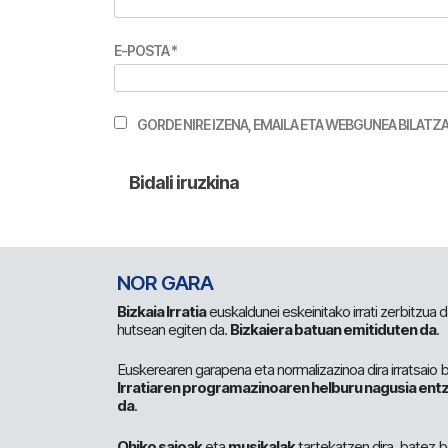
E-POSTA
*
GORDE NIRE IZENA, EMAILA ETA WEBGUNEA BILA
NOR GARA
Bizkaia Irratia
euskaldunei eskeinitako irrati zerbitzua
hutsean egiten da.
Bizkaiera batuan emitiduten da
.
Euskerearen garapena eta normalizazinoa dira irratsaio 
Irratiaren programazinoaren helburu nagusia entz
da
.
Ohiko saioak
eta
musikalak
tartekatzen dira, batez b