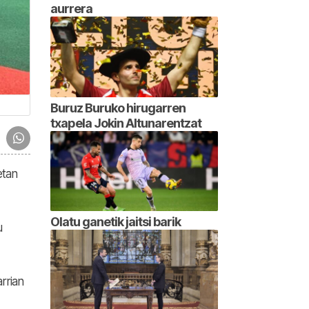
aurrera
Buruz Buruko hirugarren
txapela Jokin Altunarentzat
etan
Olatu ganetik jaitsi barik
u
rrian