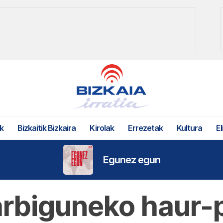
k
Bizkaitik Bizkaira
Kirolak
Errezetak
Kultura
El
Egunez egun
arbiguneko haur-