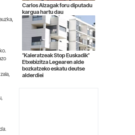
Carlos Alzagak foru diputadu
kargua hartu dau
auzka,
ko.
“Kaleratzeak Stop Euskadik”
azo
Etxebizitza Legearen alde
bozkatzeko eskatu deutse
zala,
alderdiei
u,
da.