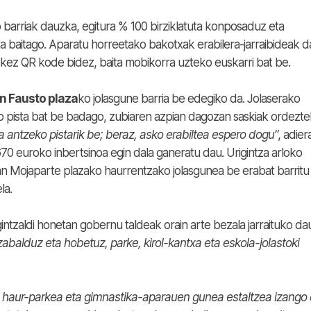
 barriak dauzka, egitura % 100 birziklatuta konposaduz eta
 baitago. Aparatu horreetako bakotxak erabilera-jarraibideak d
kez QR kode bidez, baita mobikorra uzteko euskarri bat be.
n Fausto plaza
ko jolasgune barria be edegiko da. Jolaserako
o pista bat be badago, zubiaren azpian dagozan saskiak ordezte
a antzeko pistarik be; beraz, asko erabiltea espero dogu”
, adier
.670 euroko inbertsinoa egin dala ganeratu dau. Urigintza arloko
n Mojaparte plazako haurrentzako jolasgunea be erabat barritu 
la.
ntzaldi honetan gobernu taldeak orain arte bezala jarraituko da
 zabalduz eta hobetuz, parke, kirol-kantxa eta eskola-jolastoki
 haur-parkea eta gimnastika-aparauen gunea estaltzea izango 