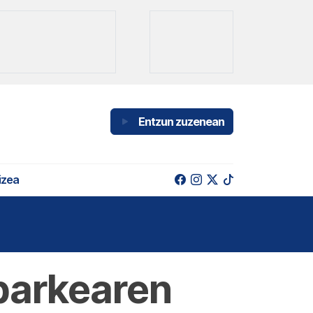
Entzun zuzenean
izea
parkearen