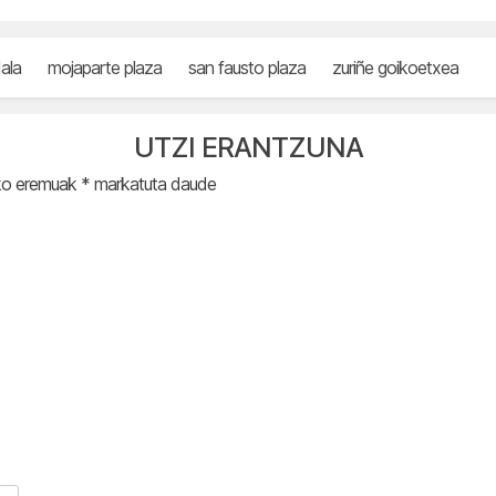
ala
mojaparte plaza
san fausto plaza
zuriñe goikoetxea
UTZI ERANTZUNA
ko eremuak
*
markatuta daude