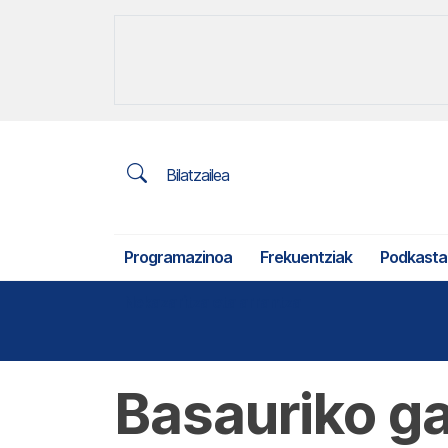
Bilatzailea
Programazinoa
Frekuentziak
Podkasta
Nekazaritza eta arrantza
Basauriko g