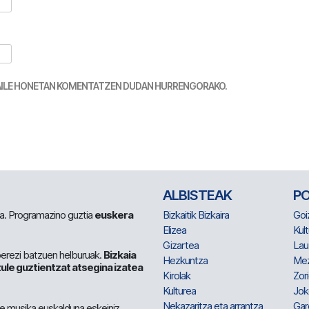
TZAILE HONETAN KOMENTATZEN DUDAN HURRENGORAKO.
ALBISTEAK
P
 da. Programazino guztia
euskera
Bizkaitik Bizkaira
Goi
Elizea
Kult
Gizartea
Lau
berezi batzuen helburuak.
Bizkaia
Hezkuntza
Me
ule guztientzat atsegina izatea
Kirolak
Zor
Kulturea
Jok
Nekazaritza eta arrantza
Gar
e musika euskalduna eskeiniz.