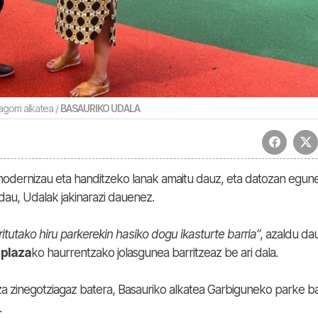
ragorri alkatea /
BASAURIKO UDALA
odernizau eta handitzeko lanak amaitu dauz, eta datozan egun
dau, Udalak jakinarazi dauenez.
tutako hiru parkerekin hasiko dogu ikasturte barria”
, azaldu da
 plaza
ko haurrentzako jolasgunea barritzeaz be ari dala.
a zinegotziagaz batera, Basauriko alkatea Garbiguneko parke ba
.