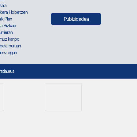
sala
kera Hobetzen
ik Plan
Publizidadea
a Bizkaia
urrieran
muz kanpo
pela buruan
nez egun
ratia.eus