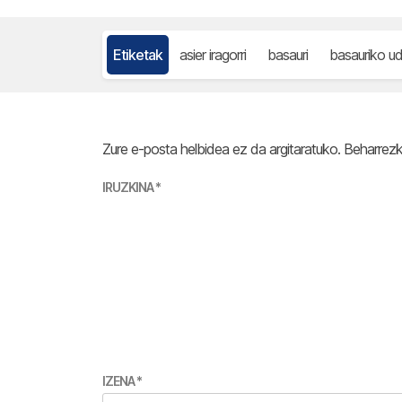
Etiketak
asier iragorri
basauri
basauriko ud
Zure e-posta helbidea ez da argitaratuko.
Beharrez
IRUZKINA
*
IZENA
*