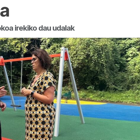
ta
oa irekiko dau udalak