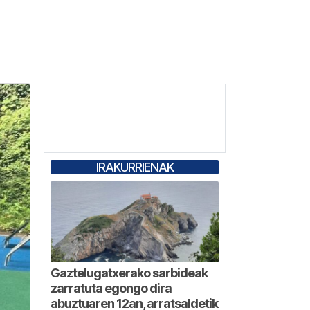
IRAKURRIENAK
Gaztelugatxerako sarbideak
zarratuta egongo dira
abuztuaren 12an, arratsaldetik