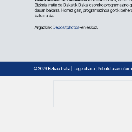
Bizkaia Irratia da Bizkaitik Bizkai osorako programazino
dauan bakarra. Horrez gain, programazinoa goitik beher
bakarra da.
Argazkiak
Depositphotos
-en eskuz.
© 2026 Bizkaia Irratia
|
Lege oharra
|
Pribatutasun infor