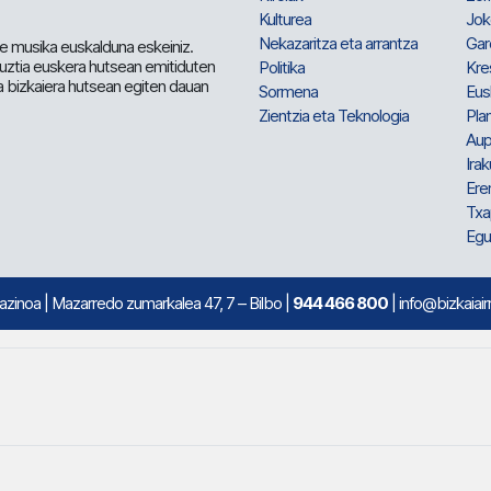
Kulturea
Jok
Nekazaritza eta arrantza
Gar
e musika euskalduna eskeiniz.
 guztia euskera hutsean emitiduten
Politika
Kre
a bizkaiera hutsean egiten dauan
Sormena
Eus
Zientzia eta Teknologia
Plan
Aup
Irak
Ere
Txa
Egu
mazinoa
| Mazarredo zumarkalea 47, 7 – Bilbo |
944 466 800
| info@bizkaiair