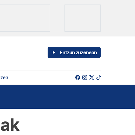
Entzun zuzenean
izea
oak