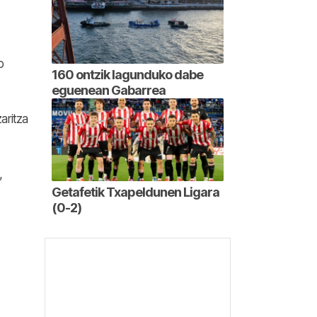
o
160 ontzik lagunduko dabe
eguenean Gabarrea
aritza
,
Getafetik Txapeldunen Ligara
(0-2)