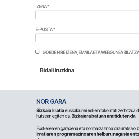
IZENA
*
E-POSTA
*
GORDE NIRE IZENA, EMAILA ETA WEBGUNEA BILA
NOR GARA
Bizkaia Irratia
euskaldunei eskeinitako irrati zerbitzua
hutsean egiten da.
Bizkaiera batuan emitiduten da
.
Euskerearen garapena eta normalizazinoa dira irratsaio 
Irratiaren programazinoaren helburu nagusia entz