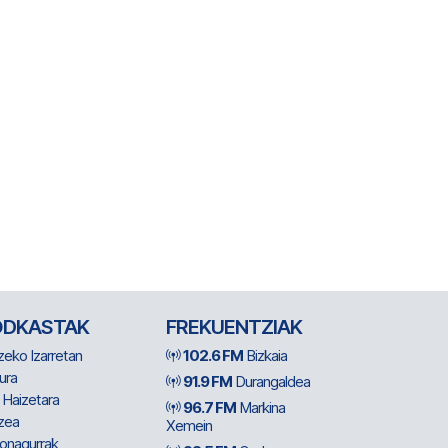
ODKASTAK
FREKUENTZIAK
zeko Izarretan
102.6 FM
Bizkaia
ura
91.9 FM
Durangaldea
 Haizetara
96.7 FM
Markina
zea
Xemein
ionagurrak