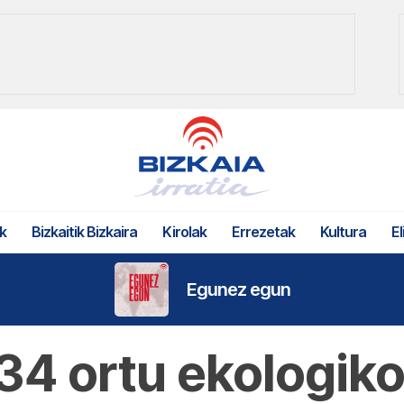
k
Bizkaitik Bizkaira
Kirolak
Errezetak
Kultura
El
Egunez egun
34 ortu ekologik