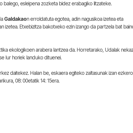
o balego, esleipena zozketa bidez erabagiko litzateke.
da
Galdakao
n erroldatuta egotea, adin nagusikoa izetea eta
 izetea. Etxebizitza bakotxeko ezin izango da partzela bat bain
tika ekologikoen arabera lantzea da. Horretarako, Udalak nekaz
e lur horiek landuko dituenei.
z daitekez. Halan be, eskaera egiteko zaltasunak izan ezkero
kura, 08: 00etatik 14: 15era.