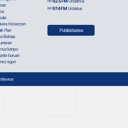
92.5 FM
Ondarroa
oan
97.4 FM
Urdaibai
oa
sala
kera Hobetzen
ik Plan
Publizidadea
a Bizkaia
urrieran
muz kanpo
pela buruan
nez egun
ratia.eus