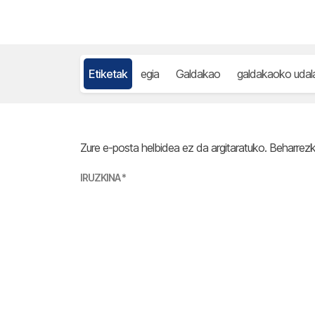
Etiketak
egia
Galdakao
galdakaoko udal
Zure e-posta helbidea ez da argitaratuko.
Beharrez
IRUZKINA
*