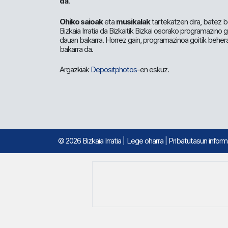
da
.
Ohiko saioak
eta
musikalak
tartekatzen dira, batez b
Bizkaia Irratia da Bizkaitik Bizkai osorako programazino
dauan bakarra. Horrez gain, programazinoa goitik beher
bakarra da.
Argazkiak
Depositphotos
-en eskuz.
© 2026 Bizkaia Irratia
|
Lege oharra
|
Pribatutasun infor