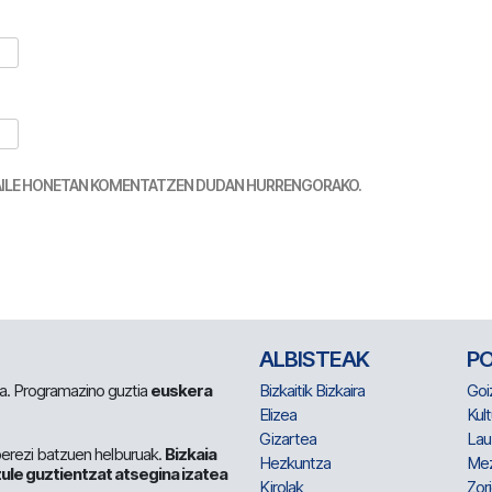
TZAILE HONETAN KOMENTATZEN DUDAN HURRENGORAKO.
ALBISTEAK
P
 da. Programazino guztia
euskera
Bizkaitik Bizkaira
Goi
Elizea
Kult
Gizartea
Lau
berezi batzuen helburuak.
Bizkaia
Hezkuntza
Me
ule guztientzat atsegina izatea
Kirolak
Zor