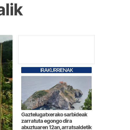
lik
IRAKURRIENAK
Gaztelugatxerako sarbideak
zarratuta egongo dira
abuztuaren 12an, arratsaldetik