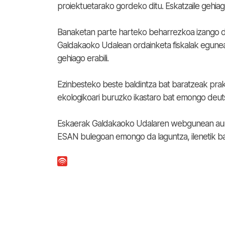
proiektuetarako gordeko ditu. Eskatzaile gehiag
Banaketan parte harteko beharrezkoa izango 
Galdakaoko Udalean ordainketa fiskalak egunean
gehiago erabili.
Ezinbesteko beste baldintza bat baratzeak prak
ekologikoari buruzko ikastaro bat emongo deuts
Eskaerak Galdakaoko Udalaren webgunean aurke
ESAN bulegoan emongo da laguntza, ilenetik bari