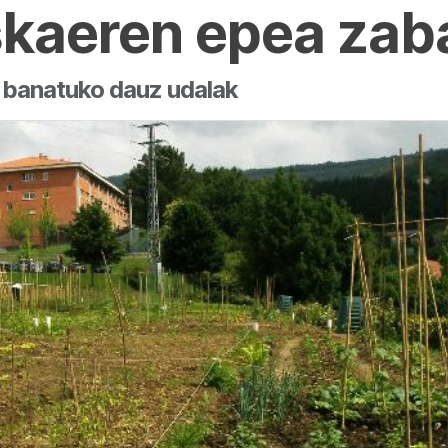
skaeren epea zaba
k banatuko dauz udalak