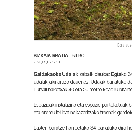
Egia auz
BIZKAIA IRRATIA
| BILBO
2023/09/8 • 12:13
Galdakaoko Udala
k zabalik daukaz
Egia
ko 34
udalak jakinarazo dauenez. Udalak banatuko dauz
Lursail bakotxak 40 eta 50 metro koadru bitartek
Espazioak instalazino eta espazio partekatuak be
eta eremu itxi bat nekazaritzako tresnak gordet
Laster, baratze horreetako 34 banatuko dira her