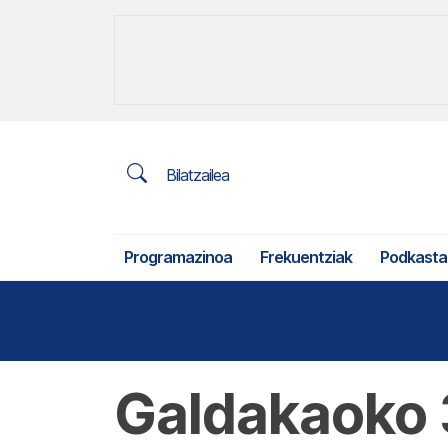
Bilatzailea
Programazinoa
Frekuentziak
Podkasta
Nekazaritza eta arrantza
Galdakaoko 