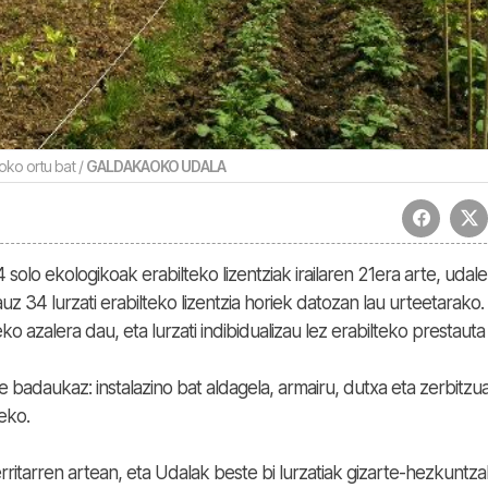
oko ortu bat /
GALDAKAOKO UDALA
 solo ekologikoak erabilteko lizentziak irailaren 21era arte, udale
 34 lurzati erabilteko lizentzia horiek datozan lau urteetarako.
o azalera dau, eta lurzati indibidualizau lez erabilteko prestauta
 badaukaz: instalazino bat aldagela, armairu, dutxa eta zerbitzu
eko.
ritarren artean, eta Udalak beste bi lurzatiak gizarte-hezkuntz