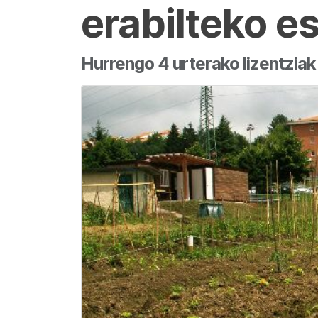
erabilteko e
Hurrengo 4 urterako lizentzia