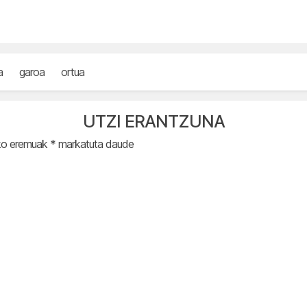
a
garoa
ortua
UTZI ERANTZUNA
ko eremuak
*
markatuta daude