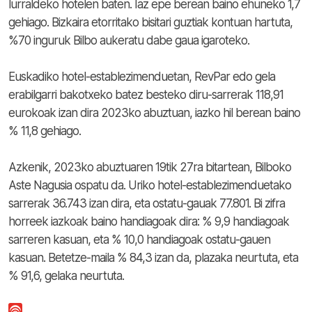
lurraldeko hotelen baten. Iaz epe berean baino ehuneko 1,7
gehiago. Bizkaira etorritako bisitari guztiak kontuan hartuta,
%70 inguruk Bilbo aukeratu dabe gaua igaroteko.
Euskadiko hotel-establezimenduetan, RevPar edo gela
erabilgarri bakotxeko batez besteko diru-sarrerak 118,91
eurokoak izan dira 2023ko abuztuan, iazko hil berean baino
% 11,8 gehiago.
Azkenik, 2023ko abuztuaren 19tik 27ra bitartean, Bilboko
Aste Nagusia ospatu da. Uriko hotel-establezimenduetako
sarrerak 36.743 izan dira, eta ostatu-gauak 77.801. Bi zifra
horreek iazkoak baino handiagoak dira: % 9,9 handiagoak
sarreren kasuan, eta % 10,0 handiagoak ostatu-gauen
kasuan. Betetze-maila % 84,3 izan da, plazaka neurtuta, eta
% 91,6, gelaka neurtuta.