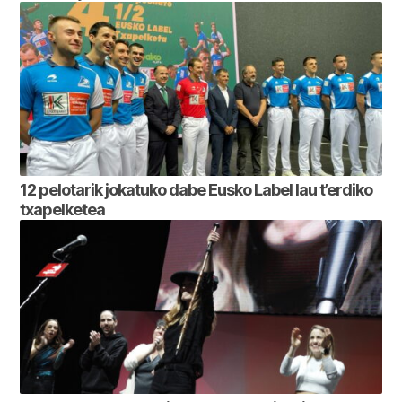
12 pelotarik jokatuko dabe Eusko Label lau t’erdiko
txapelketea