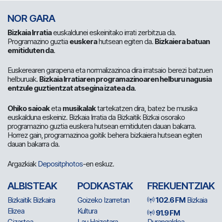
NOR GARA
Bizkaia Irratia
euskaldunei eskeinitako irrati zerbitzua da.
Programazino guztia
euskera
hutsean egiten da.
Bizkaiera batuan
emitiduten da
.
Euskerearen garapena eta normalizazinoa dira irratsaio berezi batzuen
helburuak.
Bizkaia Irratiaren programazinoaren helburu nagusia
entzule guztientzat atsegina izatea da
.
Ohiko saioak
eta
musikalak
tartekatzen dira, batez be musika
euskalduna eskeiniz. Bizkaia Irratia da Bizkaitik Bizkai osorako
programazino guztia euskera hutsean emitiduten dauan bakarra.
Horrez gain, programazinoa goitik behera bizkaiera hutsean egiten
dauan bakarra da.
Argazkiak
Depositphotos
-en eskuz.
ALBISTEAK
PODKASTAK
FREKUENTZIAK
Bizkaitik Bizkaira
Goizeko Izarretan
102.6 FM
Bizkaia
Elizea
Kultura
91.9 FM
Gizartea
Lau Haizetara
Durangaldea