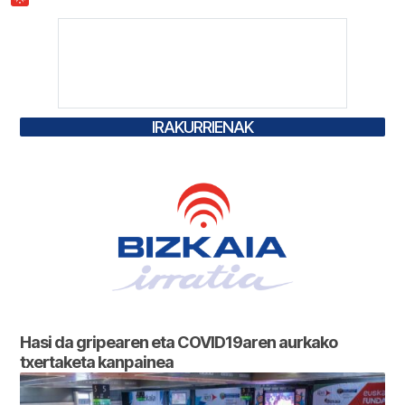
IRAKURRIENAK
Hasi da gripearen eta COVID19aren aurkako
txertaketa kanpainea