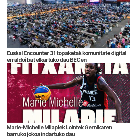
Euskal Encounter 31 topaketak komunitate digital
erraldoi bat elkartuko dau BECen
Marie-Michelle Milapiek Lointek Gernikaren
barruko jokoa indartuko dau