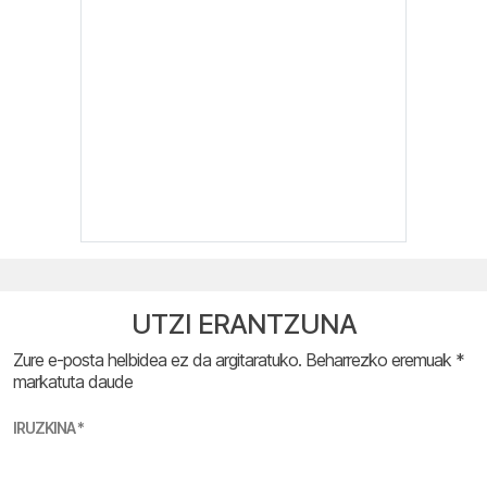
UTZI ERANTZUNA
Zure e-posta helbidea ez da argitaratuko.
Beharrezko eremuak
*
markatuta daude
IRUZKINA
*