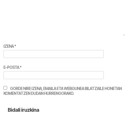
IZENA
*
E-POSTA
*
GORDE NIRE IZENA, EMAILA ETA WEBGUNEA BILATZAILE HONETAN
KOMENTATZEN DUDAN HURRENGORAKO.