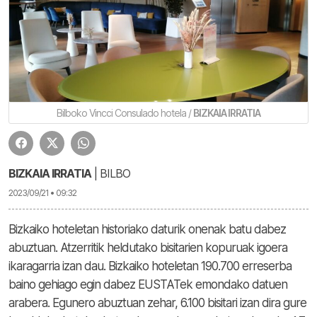
Bilboko Vincci Consulado hotela /
BIZKAIA IRRATIA
BIZKAIA IRRATIA
| BILBO
2023/09/21 • 09:32
Bizkaiko hoteletan historiako daturik onenak batu dabez
abuztuan. Atzerritik heldutako bisitarien kopuruak igoera
ikaragarria izan dau. Bizkaiko hoteletan 190.700 erreserba
baino gehiago egin dabez EUSTATek emondako datuen
arabera. Egunero abuztuan zehar, 6.100 bisitari izan dira gure