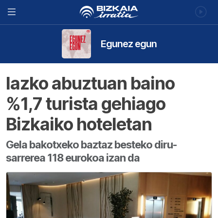
Egunez egun
Iazko abuztuan baino
%1,7 turista gehiago
Bizkaiko hoteletan
Gela bakotxeko baztaz besteko diru-
sarrerea 118 eurokoa izan da