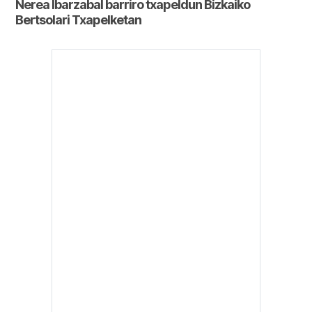
Nerea Ibarzabal barriro txapeldun Bizkaiko
Bertsolari Txapelketan