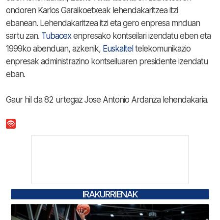
ondoren Karlos Garaikoetxeak lehendakaritzea itzi
ebanean. Lehendakaritzea itzi eta gero enpresa mnduan
sartu zan.
Tubacex
enpresako kontseilari izendatu eben eta
1999ko abenduan, azkenik,
Euskaltel
telekomunikazio
enpresak administrazino kontseiluaren presidente izendatu
eban.
Gaur hil da 82 urtegaz Jose Antonio Ardanza lehendakaria.
IRAKURRIENAK