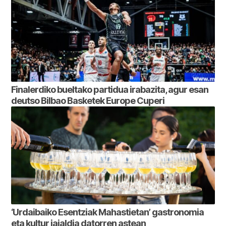
Finalerdiko bueltako partidua irabazita, agur esan
deutso Bilbao Basketek Europe Cuperi
‘Urdaibaiko Esentziak Mahastietan’ gastronomia
eta kultur jaialdia datorren astean