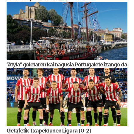
“Atyla” goletaren kai nagusia Portugalete izango da
Getafetik Txapeldunen Ligara (0-2)