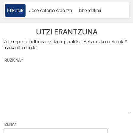
Etiketak
Jose Antonio Ardanza
lehendakari
UTZI ERANTZUNA
Zure e-posta helbidea ez da argitaratuko.
Beharrezko eremuak
*
markatuta daude
IRUZKINA
*
IZENA
*