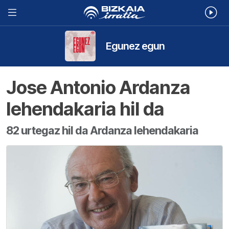
Egunez egun
Jose Antonio Ardanza
lehendakaria hil da
82 urtegaz hil da Ardanza lehendakaria