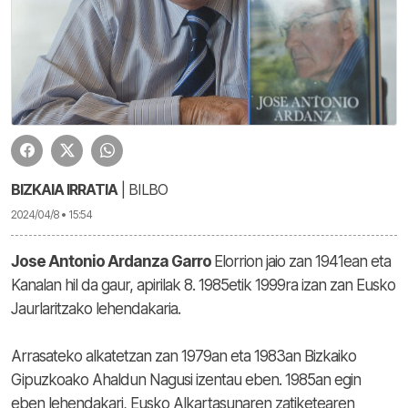
BIZKAIA IRRATIA
| BILBO
2024/04/8 • 15:54
Jose Antonio Ardanza Garro
Elorrion jaio zan 1941ean eta
Kanalan hil da gaur, apirilak 8. 1985etik 1999ra izan zan Eusko
Jaurlaritzako lehendakaria.
Arrasateko alkatetzan zan 1979an eta 1983an Bizkaiko
Gipuzkoako Ahaldun Nagusi izentau eben. 1985an egin
eben lehendakari, Eusko Alkartasunaren zatiketearen