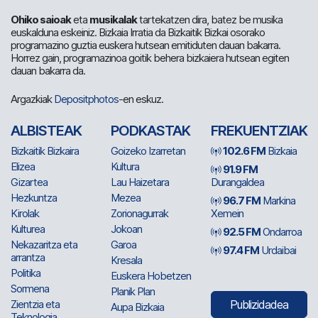
Ohiko saioak
eta
musikalak
tartekatzen dira, batez be musika
euskalduna eskeiniz. Bizkaia Irratia da Bizkaitik Bizkai osorako
programazino guztia euskera hutsean emitiduten dauan bakarra.
Horrez gain, programazinoa goitik behera bizkaiera hutsean egiten
dauan bakarra da.
Argazkiak
Depositphotos
-en eskuz.
ALBISTEAK
PODKASTAK
FREKUENTZIAK
Bizkaitik Bizkaira
Goizeko Izarretan
102.6 FM
Bizkaia
Elizea
Kultura
91.9 FM
Gizartea
Lau Haizetara
Durangaldea
Hezkuntza
Mezea
96.7 FM
Markina
Kirolak
Zorionagurrak
Xemein
Kulturea
Jokoan
92.5 FM
Ondarroa
Nekazaritza eta
Garoa
97.4 FM
Urdaibai
arrantza
Kresala
Politika
Euskera Hobetzen
Sormena
Planik Plan
Zientzia eta
Publizidadea
Aupa Bizkaia
Teknologia