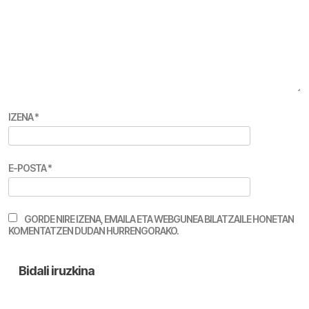
IZENA
*
E-POSTA
*
GORDE NIRE IZENA, EMAILA ETA WEBGUNEA BILATZAILE HONETAN
KOMENTATZEN DUDAN HURRENGORAKO.