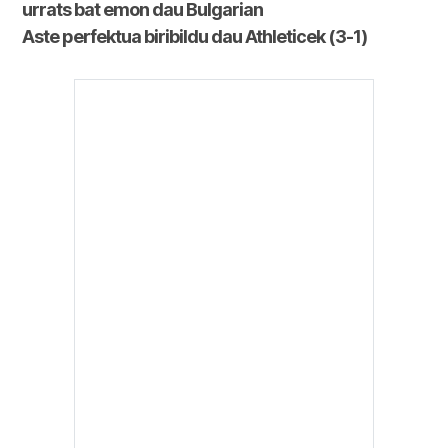
urrats bat emon dau Bulgarian
Aste perfektua biribildu dau Athleticek (3-1)