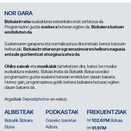
NOR GARA
Bizkaia Irratia
euskaldunei eskeinitako irrati zerbitzua da.
Programazino guztia
euskera
hutsean egiten da.
Bizkaiera batuan
emitiduten da
.
Euskerearen garapena eta normalizazinoa dira irratsaio berezi batzuen
helburuak.
Bizkaia Irratiaren programazinoaren helburu nagusia
entzule guztientzat atsegina izatea da
.
Ohiko saioak
eta
musikalak
tartekatzen dira, batez be musika
euskalduna eskeiniz. Bizkaia Irratia da Bizkaitik Bizkai osorako
programazino guztia euskera hutsean emitiduten dauan bakarra.
Horrez gain, programazinoa goitik behera bizkaiera hutsean egiten
dauan bakarra da.
Argazkiak
Depositphotos
-en eskuz.
ALBISTEAK
PODKASTAK
FREKUENTZIAK
Bizkaitik Bizkaira
Goizeko Izarretan
102.6 FM
Bizkaia
Elizea
Kultura
91.9 FM