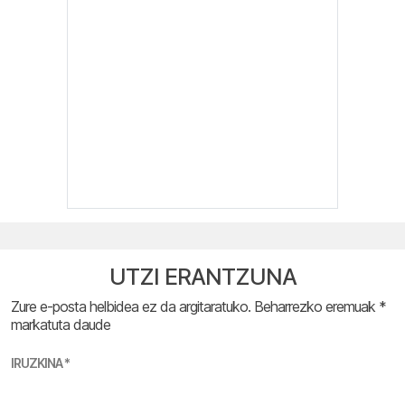
UTZI ERANTZUNA
Zure e-posta helbidea ez da argitaratuko.
Beharrezko eremuak
*
markatuta daude
IRUZKINA
*