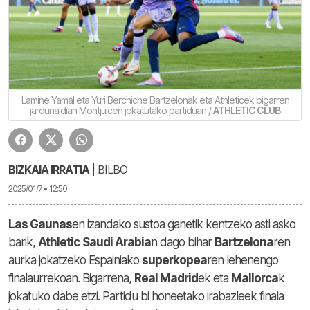
Lamine Yamal eta Yuri Berchiche Bartzelonak eta Athleticek bigarren
jardunaldian Montjuicen jokatutako partiduan /
ATHLETIC CLUB
BIZKAIA IRRATIA
| BILBO
2025/01/7 • 12:50
Las Gaunas
en izandako sustoa ganetik kentzeko asti asko
barik,
Athletic
Saudi Arabia
n dago bihar
Bartzelona
ren
aurka jokatzeko Espainiako
superkopea
ren lehenengo
finalaurrekoan. Bigarrena,
Real Madrid
ek eta
Mallorca
k
jokatuko dabe etzi. Partidu bi honeetako irabazleek finala