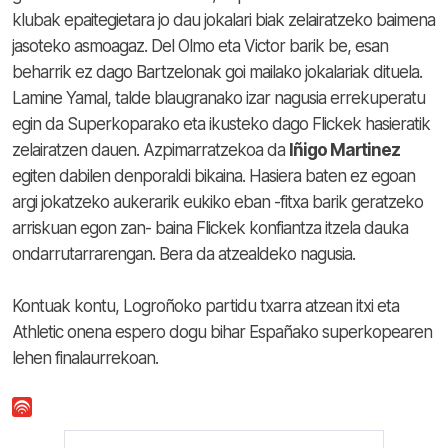
klubak epaitegietara jo dau jokalari biak zelairatzeko baimena
jasoteko asmoagaz. Del Olmo eta Victor barik be, esan
beharrik ez dago Bartzelonak goi mailako jokalariak dituela.
Lamine Yamal, talde blaugranako izar nagusia errekuperatu
egin da Superkoparako eta ikusteko dago Flickek hasieratik
zelairatzen dauen. Azpimarratzekoa da
Iñigo Martinez
egiten dabilen denporaldi bikaina. Hasiera baten ez egoan
argi jokatzeko aukerarik eukiko eban -fitxa barik geratzeko
arriskuan egon zan- baina Flickek konfiantza itzela dauka
ondarrutarrarengan. Bera da atzealdeko nagusia.
Kontuak kontu, Logroñoko partidu txarra atzean itxi eta
Athletic onena espero dogu bihar Españako superkopearen
lehen finalaurrekoan.