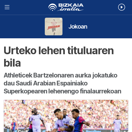
Jokoan
Urteko lehen tituluaren
bila
Athleticek Bartzelonaren aurka jokatuko
dau Saudi Arabian Espainiako
Superkopearen lehenengo finalaurrekoan