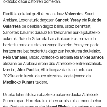
jokatuko dabe datorren domekan.
Plantilako jokalari guztiak eroan dauz
Valverde
k Saudi
Arabiara. Lesionaturik dagozan
Sancet
,
Yeray
eta
Ruiz de
Galarreta
be deialdian dagoz baina, ustez behintzat,
Sancetek bakarrik daukaz Bartzelonaren aurka jokatzeko
aukerak. Ruiz de Galarreta hamaikakoan ikustea ezin da
baztertu baina ezustekoa izango litzateke. Yerayren parte
hartzea era bat baztertuta dago zun hausturea daukalako.
Peio Canales
, Bilbao Athleticeko erdilaria eta
Mikel Santos
atezaina be Arabiara eroan ditu Athleticeko entrenatzaileak.
Izan be,
Alex Padilla
, Athleticegaz daukan kontratua
2029ra arte luzatu dauen atezainak lagata joango da
Mexiko
ko
Pumas
taldera.
Urteko lehen titulua irabazteko aukerea dauka Athleticek
Superkopan. Horretarako, lehen urratsa bihar emon behar
dau Bartzelonaren aurka.
Hansi Flick
ek zuzentzen dauen