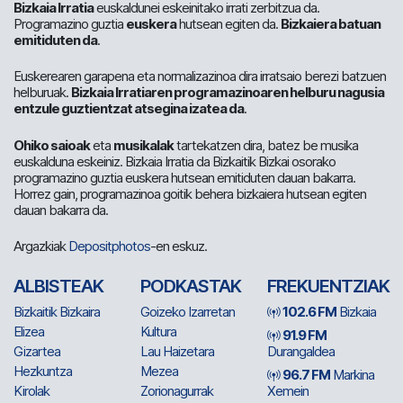
Bizkaia Irratia
euskaldunei eskeinitako irrati zerbitzua da.
Programazino guztia
euskera
hutsean egiten da.
Bizkaiera batuan
emitiduten da
.
Euskerearen garapena eta normalizazinoa dira irratsaio berezi batzuen
helburuak.
Bizkaia Irratiaren programazinoaren helburu nagusia
entzule guztientzat atsegina izatea da
.
Ohiko saioak
eta
musikalak
tartekatzen dira, batez be musika
euskalduna eskeiniz. Bizkaia Irratia da Bizkaitik Bizkai osorako
programazino guztia euskera hutsean emitiduten dauan bakarra.
Horrez gain, programazinoa goitik behera bizkaiera hutsean egiten
dauan bakarra da.
Argazkiak
Depositphotos
-en eskuz.
ALBISTEAK
PODKASTAK
FREKUENTZIAK
Bizkaitik Bizkaira
Goizeko Izarretan
102.6 FM
Bizkaia
Elizea
Kultura
91.9 FM
Gizartea
Lau Haizetara
Durangaldea
Hezkuntza
Mezea
96.7 FM
Markina
Kirolak
Zorionagurrak
Xemein