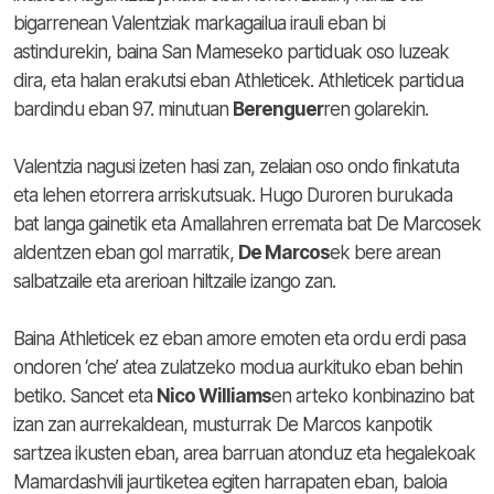
bigarrenean Valentziak markagailua irauli eban bi
astindurekin, baina San Mameseko partiduak oso luzeak
dira, eta halan erakutsi eban Athleticek. Athleticek partidua
bardindu eban 97. minutuan
Berenguer
ren golarekin.
Valentzia nagusi izeten hasi zan, zelaian oso ondo finkatuta
eta lehen etorrera arriskutsuak. Hugo Duroren burukada
bat langa gainetik eta Amallahren erremata bat De Marcosek
aldentzen eban gol marratik,
De Marcos
ek bere arean
salbatzaile eta arerioan hiltzaile izango zan.
Baina Athleticek ez eban amore emoten eta ordu erdi pasa
ondoren ‘che’ atea zulatzeko modua aurkituko eban behin
betiko. Sancet eta
Nico Williams
en arteko konbinazino bat
izan zan aurrekaldean, musturrak De Marcos kanpotik
sartzea ikusten eban, area barruan atonduz eta hegalekoak
Mamardashvili jaurtiketea egiten harrapaten eban, baloia