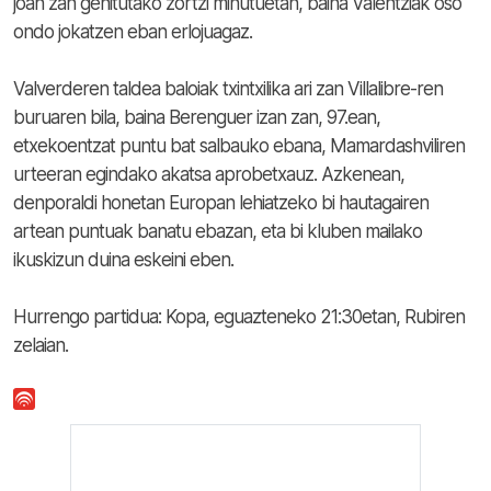
joan zan gehitutako zortzi minutuetan, baina Valentziak oso
ondo jokatzen eban erlojuagaz.
Valverderen taldea baloiak txintxilika ari zan Villalibre-ren
buruaren bila, baina Berenguer izan zan, 97.ean,
etxekoentzat puntu bat salbauko ebana, Mamardashviliren
urteeran egindako akatsa aprobetxauz. Azkenean,
denporaldi honetan Europan lehiatzeko bi hautagairen
artean puntuak banatu ebazan, eta bi kluben mailako
ikuskizun duina eskeini eben.
Hurrengo partidua: Kopa, eguazteneko 21:30etan, Rubiren
zelaian.