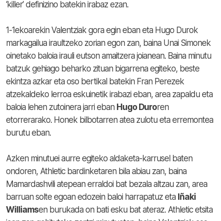
‘killer’ definizino batekin irabaz ezan.
1-1ekoarekin Valentziak gora egin eban eta Hugo Durok
markagailua iraultzeko zorian egon zan, baina Unai Simonek
oinetako baloia irauli eutson amaitzera joianean. Baina minutu
batzuk gehiago beharko zituan bigarrena egiteko, beste
ekintza azkar eta oso bertikal batekin Fran Perezek
atzekaldeko lerroa eskuinetik irabazi eban, area zapaldu eta
baloia lehen zutoinera jarri eban
Hugo Duro
ren
etorrerarako. Honek bilbotarren atea zulotu eta erremontea
burutu eban.
Azken minutuei aurre egiteko aldaketa-karrusel baten
ondoren, Athletic bardinketaren bila abiau zan, baina
Mamardashvili atepean erraldoi bat bezala altzau zan, area
barruan solte egoan edozein baloi harrapatuz eta
Iñaki
Williams
en burukada on bati esku bat ateraz. Athletic etsita