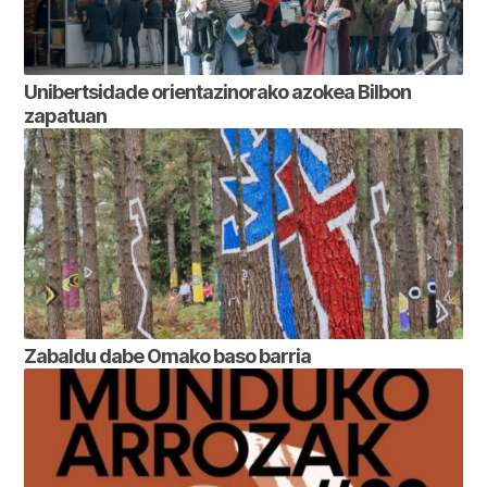
Unibertsidade orientazinorako azokea Bilbon
zapatuan
Zabaldu dabe Omako baso barria