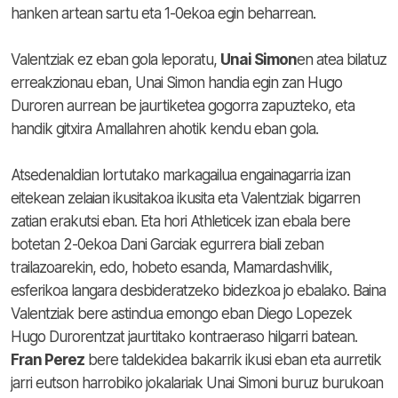
hanken artean sartu eta 1-0ekoa egin beharrean.
Valentziak ez eban gola leporatu,
Unai Simon
en atea bilatuz
erreakzionau eban, Unai Simon handia egin zan Hugo
Duroren aurrean be jaurtiketea gogorra zapuzteko, eta
handik gitxira Amallahren ahotik kendu eban gola.
Atsedenaldian lortutako markagailua engainagarria izan
eitekean zelaian ikusitakoa ikusita eta Valentziak bigarren
zatian erakutsi eban. Eta hori Athleticek izan ebala bere
botetan 2-0ekoa Dani Garciak egurrera biali zeban
trailazoarekin, edo, hobeto esanda, Mamardashvilik,
esferikoa langara desbideratzeko bidezkoa jo ebalako. Baina
Valentziak bere astindua emongo eban Diego Lopezek
Hugo Durorentzat jaurtitako kontraeraso hilgarri batean.
Fran Perez
bere taldekidea bakarrik ikusi eban eta aurretik
jarri eutson harrobiko jokalariak Unai Simoni buruz burukoan