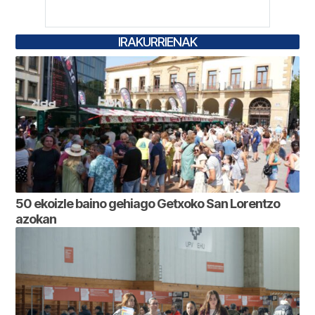
IRAKURRIENAK
50 ekoizle baino gehiago Getxoko San Lorentzo
azokan