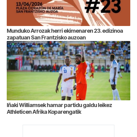
Munduko Arrozak herri ekimenaren 23. edizinoa
zapatuan San Frantzisko auzoan
Iñaki Williamsek hamar partidu galdu leikez
Athleticen Afrika Koparengatik