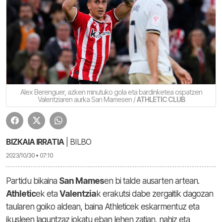
Alex Berenguer, azken minutuko gola eta bardinketea ospatzen
Valentziaren aurka San Mamesen /
ATHLETIC CLUB
BIZKAIA IRRATIA
| BILBO
2023/10/30 • 07:10
Partidu bikaina
San Mames
en bi talde ausarten artean.
Athletic
ek eta
Valentzia
k erakutsi dabe zergaitik dagozan
taularen goiko aldean, baina Athleticek eskarmentuz eta
ikusleen laguntzaz jokatu eban lehen zatian, nahiz eta