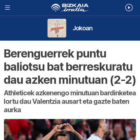
Jokoan
Berenguerrek puntu
baliotsu bat berreskuratu
dau azken minutuan (2-2)
Athleticek azkenengo minutuan bardinketea
lortu dau Valentzia ausart eta gazte baten
aurka