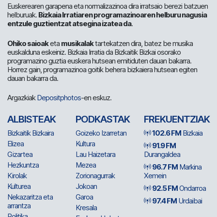
Euskerearen garapena eta normalizazinoa dira irratsaio berezi batzuen
helburuak.
Bizkaia Irratiaren programazinoaren helburu nagusia
entzule guztientzat atsegina izatea da
.
Ohiko saioak
eta
musikalak
tartekatzen dira, batez be musika
euskalduna eskeiniz. Bizkaia Irratia da Bizkaitik Bizkai osorako
programazino guztia euskera hutsean emitiduten dauan bakarra.
Horrez gain, programazinoa goitik behera bizkaiera hutsean egiten
dauan bakarra da.
Argazkiak
Depositphotos
-en eskuz.
ALBISTEAK
PODKASTAK
FREKUENTZIAK
Bizkaitik Bizkaira
Goizeko Izarretan
102.6 FM
Bizkaia
Elizea
Kultura
91.9 FM
Gizartea
Lau Haizetara
Durangaldea
Hezkuntza
Mezea
96.7 FM
Markina
Kirolak
Zorionagurrak
Xemein
Kulturea
Jokoan
92.5 FM
Ondarroa
Nekazaritza eta
Garoa
97.4 FM
Urdaibai
arrantza
Kresala
Politika