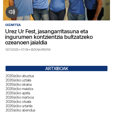
GIZARTEA
Urez Ur Fest, jasangarritasuna eta
ingurumen kontzientzia bultzatzeko
ozeanoen jaialdia
19/11/2025 • 07:08 • BIZKAIA IRRATIA
ARTXIBOAK
2026(e)ko abuztua
2026(e)ko uztaila
2026(e)ko ekaina
2026(e)ko maiatza
2026(e)ko apirila
2026(e)ko martxoa
2026(e)ko otsaila
2026(e)ko urtarrila
2025(e)ko abendua