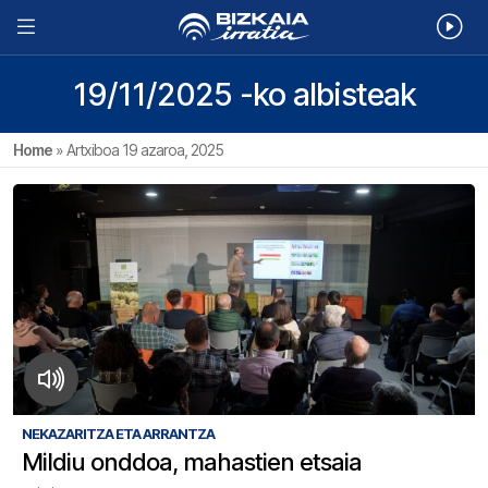
19/11/2025 -ko albisteak
Home
»
Artxiboa 19 azaroa, 2025
NEKAZARITZA ETA ARRANTZA
Mildiu onddoa, mahastien etsaia