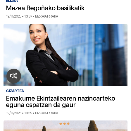
ELIZEA
Mezea Begoñako basilikatik
19/11/2025 • 13:37 • BIZKAIA IRRATIA
GIZARTEA
Emakume Ekintzailearen nazinoarteko
eguna ospatzen da gaur
19/11/2025 • 10:59 • BIZKAIA IRRATIA