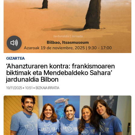
GIZARTEA
‘Ahanzturaren kontra: frankismoaren
biktimak eta Mendebaldeko Sahara’
jardunaldia Bilbon
19/11/2025 • 10:51 • BIZKAIA IRRATIA