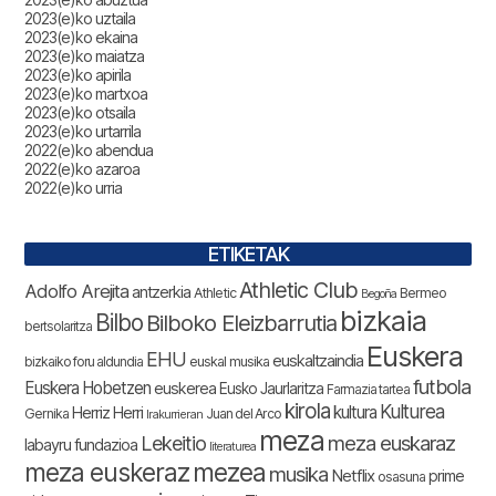
2023(e)ko uztaila
2023(e)ko ekaina
2023(e)ko maiatza
2023(e)ko apirila
2023(e)ko martxoa
2023(e)ko otsaila
2023(e)ko urtarrila
2022(e)ko abendua
2022(e)ko azaroa
2022(e)ko urria
ETIKETAK
Athletic Club
Adolfo Arejita
antzerkia
Athletic
Bermeo
Begoña
bizkaia
Bilbo
Bilboko Eleizbarrutia
bertsolaritza
Euskera
EHU
euskaltzaindia
bizkaiko foru aldundia
euskal musika
futbola
Euskera Hobetzen
euskerea
Eusko Jaurlaritza
Farmazia tartea
kirola
Kulturea
kultura
Herriz Herri
Gernika
Juan del Arco
Irakurrieran
meza
Lekeitio
meza euskaraz
labayru fundazioa
literaturea
meza euskeraz
mezea
musika
Netflix
prime
osasuna