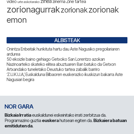
zinea
zinema
Zine tartea
video
urte askotarako
zorionagurrak
zorionak
zorionak
emon
ALBISTEAK
Onintza Enbeitak hunkituta hartu dau Aste Nagusiko pregoilariaren
ardurea
50 ekoizle baino gehiago Getxoko San Lorentzo azokan
Nazinoarteko skateko elitea abuztuaren 8an batuko da Getxon
Artxandako tuneletako Deustuko tartea zabalik barriro
‘Z.U.K.U.A.’, Euskalduna Bilbaoren euskerazko ikuskizun bakarra Aste
Nagusiari begira
NOR GARA
Bizkaia Irratia
euskaldunei eskeinitako irrati zerbitzua da.
Programazino guztia
euskera
hutsean egiten da.
Bizkaiera batuan
emitiduten da
.