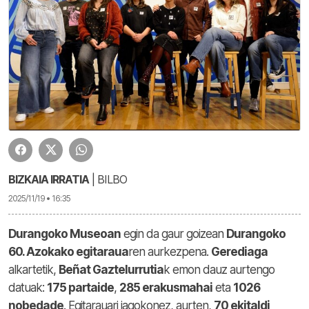
BIZKAIA IRRATIA
| BILBO
2025/11/19 • 16:35
Durangoko Museoan
egin da gaur goizean
Durangoko
60. Azokako egitaraua
ren aurkezpena.
Gerediaga
alkartetik,
Beñat Gaztelurrutia
k emon dauz aurtengo
datuak:
175 partaide
,
285 erakusmahai
eta
1026
nobedade
. Egitarauari jagokonez, aurten,
70 ekitaldi