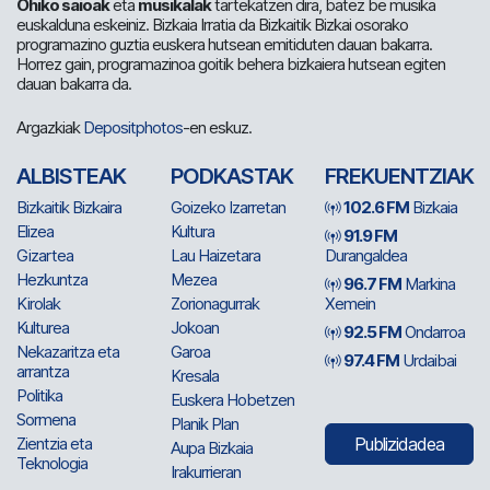
Ohiko saioak
eta
musikalak
tartekatzen dira, batez be musika
euskalduna eskeiniz. Bizkaia Irratia da Bizkaitik Bizkai osorako
programazino guztia euskera hutsean emitiduten dauan bakarra.
Horrez gain, programazinoa goitik behera bizkaiera hutsean egiten
dauan bakarra da.
Argazkiak
Depositphotos
-en eskuz.
ALBISTEAK
PODKASTAK
FREKUENTZIAK
Bizkaitik Bizkaira
Goizeko Izarretan
102.6 FM
Bizkaia
Elizea
Kultura
91.9 FM
Gizartea
Lau Haizetara
Durangaldea
Hezkuntza
Mezea
96.7 FM
Markina
Kirolak
Zorionagurrak
Xemein
Kulturea
Jokoan
92.5 FM
Ondarroa
Nekazaritza eta
Garoa
97.4 FM
Urdaibai
arrantza
Kresala
Politika
Euskera Hobetzen
Sormena
Planik Plan
Zientzia eta
Publizidadea
Aupa Bizkaia
Teknologia
Irakurrieran