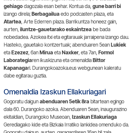
gehiago
dagozala esan behar. Kontua da,
gune barri bi
izango direla;
Berbagailua
edo podcasten plaza, eta
Atartea
, Arte Ederren plaza. Barrikuntza honeez gain,
aurten,
iluntze-gauetarako eskaintzea
be bada
nobedadea. Azokea itxi eta egitarauak jarraipena izango dau.
Hasteko, gauetako kontzertuak; abenduaren 5ean
Lukiek
eta
Ezezez
, 6an
Mirua
eta
Naxker
, eta 7an,
Formol
Laborategia
ren ikuskizuna eta omenaldia
Bittor
Kapanaga
ri. Durangokoazoka.eus webgunean kaleratu
dabe egitarau guztia.
Omenaldia Izaskun Ellakuriagari
Gogoratu daigun
abenduaren 5etik 8ra
bitartean egingo
dala 60. Durangoko azoka. Abenduaren 5ean, inaugurazino
ekitaldian, Durangoko Museoan,
Izaskun Ellakuriaga
Gerediagako kide eta Bizkaia Irratiko lankidea omenduko da.
Gogoratu daigun, aurten, garagarrilaren 16an hil zala