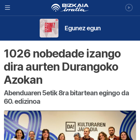
Egunez egun
1026 nobedade izango
dira aurten Durangoko
Azokan
Abenduaren 5etik 8ra bitartean egingo da
60. edizinoa