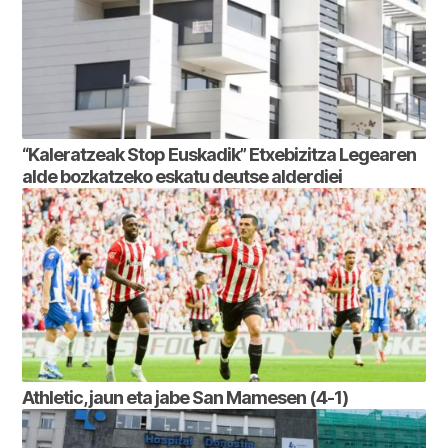
“Kaleratzeak Stop Euskadik” Etxebizitza Legearen
alde bozkatzeko eskatu deutse alderdiei
Athletic, jaun eta jabe San Mamesen (4-1)