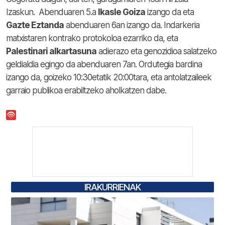
Izaskun. Abenduaren 5.a
Ikasle Goiza
izango da eta
Gazte Eztanda
abenduaren 6an izango da. Indarkeria
matxistaren kontrako protokoloa ezarriko da, eta
Palestinari alkartasuna
adierazo eta genozidioa salatzeko
geldialdia egingo da abenduaren 7an. Ordutegia bardina
izango da, goizeko 10:30etatik 20:00tara, eta antolatzaileek
garraio publikoa erabiltzeko aholkatzen dabe.
IRAKURRIENAK