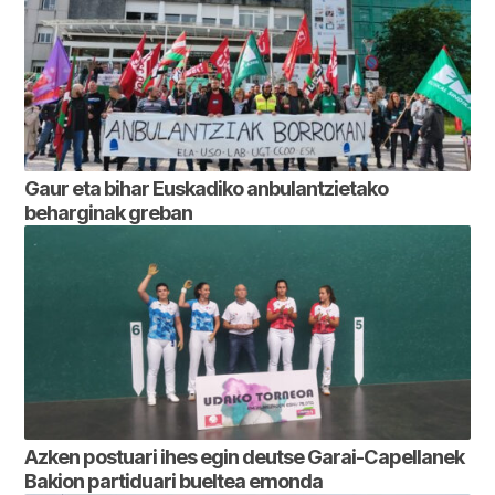
Gaur eta bihar Euskadiko anbulantzietako
beharginak greban
Azken postuari ihes egin deutse Garai-Capellanek
Bakion partiduari bueltea emonda