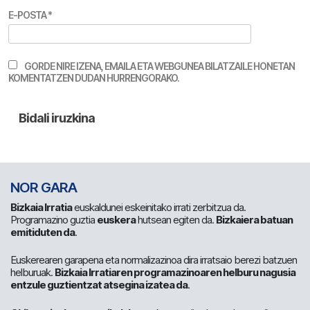
E-POSTA
*
GORDE NIRE IZENA, EMAILA ETA WEBGUNEA BILATZAILE HONETAN
KOMENTATZEN DUDAN HURRENGORAKO.
NOR GARA
Bizkaia Irratia
euskaldunei eskeinitako irrati zerbitzua da.
Programazino guztia
euskera
hutsean egiten da.
Bizkaiera batuan
emitiduten da
.
Euskerearen garapena eta normalizazinoa dira irratsaio berezi batzuen
helburuak.
Bizkaia Irratiaren programazinoaren helburu nagusia
entzule guztientzat atsegina izatea da
.