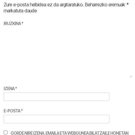
Zure e-posta helbidea ez da argitaratuko.
Beharrezko eremuak
*
markatuta daude
IRUZKINA
*
IZENA
*
E-POSTA
*
GORDE NIRE IZENA, EMAILA ETA WEBGUNEA BILATZAILE HONETAN