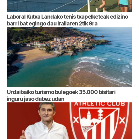
Laboral Kutxa Landako tenis txapelketeak edizino
barri bat egingo dau irailaren 2tik 9ra
Urdaibaiko turismo bulegoek 35.000 bisitari
inguru jaso dabez udan