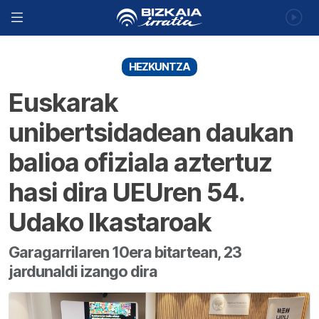
HEZKUNTZA
Euskarak
unibertsidadean daukan
balioa ofiziala aztertuz
hasi dira UEUren 54.
Udako Ikastaroak
Garagarrilaren 10era bitartean, 23
jardunaldi izango dira