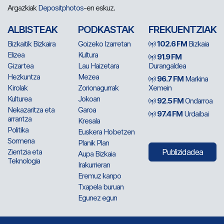
Argazkiak
Depositphotos
-en eskuz.
ALBISTEAK
PODKASTAK
FREKUENTZIAK
Bizkaitik Bizkaira
Goizeko Izarretan
102.6 FM
Bizkaia
Elizea
Kultura
91.9 FM
Gizartea
Lau Haizetara
Durangaldea
Hezkuntza
Mezea
96.7 FM
Markina
Kirolak
Zorionagurrak
Xemein
Kulturea
Jokoan
92.5 FM
Ondarroa
Nekazaritza eta
Garoa
97.4 FM
Urdaibai
arrantza
Kresala
Politika
Euskera Hobetzen
Sormena
Planik Plan
Zientzia eta
Publizidadea
Aupa Bizkaia
Teknologia
Irakurrieran
Eremuz kanpo
Txapela buruan
Egunez egun