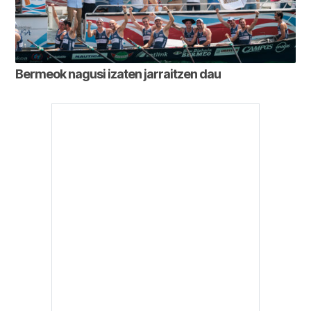
Bermeok nagusi izaten jarraitzen dau