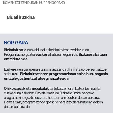
KOMENTATZEN DUDAN HURRENGORAKO.
NOR GARA
Bizkaia Irratia
euskaldunei eskeinitako irrati zerbitzua da.
Programazino guztia
euskera
hutsean egiten da.
Bizkaiera batuan
emitiduten da
.
Euskerearen garapena eta normalizazinoa dira irratsaio berezi batzuen
helburuak.
Bizkaia Irratiaren programazinoaren helburu nagusia
entzule guztientzat atsegina izatea da
.
Ohiko saioak
eta
musikalak
tartekatzen dira, batez be musika
euskalduna eskeiniz. Bizkaia Irratia da Bizkaitik Bizkai osorako
programazino guztia euskera hutsean emitiduten dauan bakarra.
Horrez gain, programazinoa goitik behera bizkaiera hutsean egiten
dauan bakarra da.