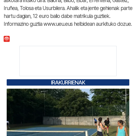
askotara iritsiko dira: Baiona, Bilbo, Eibar, Errenteria, Gasteiz,
Iruñea, Tolosa eta Usurbilera. Ahalik eta jente gehienak parte
hartu dagian, 12 euro balio dabe matrikula guztiek.
Informazino guztia www.ueu.eus helbidean aurkituko dozue.
IRAKURRIENAK