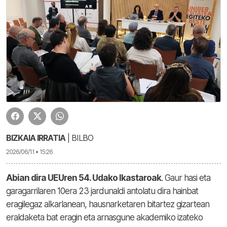
BIZKAIA IRRATIA
| BILBO
2026/06/11 • 15:26
Abian dira UEUren 54. Udako Ikastaroak
. Gaur hasi eta
garagarrilaren 10era 23 jardunaldi antolatu dira hainbat
eragilegaz alkarlanean, hausnarketaren bitartez gizartean
eraldaketa bat eragin eta arnasgune akademiko izateko