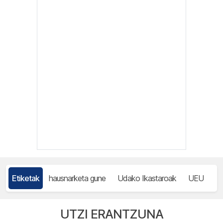
Etiketak
hausnarketa gune
Udako Ikastaroak
UEU
UTZI ERANTZUNA