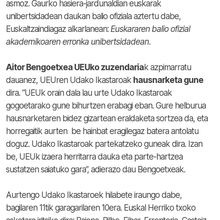
asmoz. Gaurko hasiera-jardunaldian euskarak
unibertsidadean daukan balio ofiziala aztertu dabe,
Euskaltzaindiagaz alkarlanean:
Euskararen balio ofizial
akademikoaren erronka unibertsidadean
.
Aitor Bengoetxea UEUko zuzendaria
k azpimarratu
dauanez, UEUren Udako Ikastaroak
hausnarketa gune
dira. “UEUk orain dala lau urte Udako Ikastaroak
gogoetarako gune bihurtzen erabagi eban. Gure helburua
hausnarketaren bidez gizartean eraldaketa sortzea da, eta
horregaitik aurten be hainbat eragilegaz batera antolatu
doguz. Udako Ikastaroak partekatzeko guneak dira. Izan
be, UEUk izaera herritarra dauka eta parte-hartzea
sustatzen saiatuko gara”, adierazo dau Bengoetxeak.
Aurtengo Udako Ikastaroek hilabete iraungo dabe,
bagilaren 11tik garagarilaren 10era. Euskal Herriko txoko