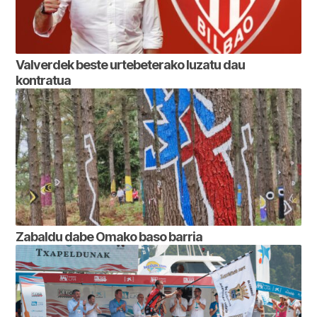
Valverdek beste urtebeterako luzatu dau
kontratua
Zabaldu dabe Omako baso barria