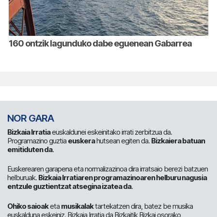
160 ontzik lagunduko dabe eguenean Gabarrea
NOR GARA
Bizkaia Irratia
euskaldunei eskeinitako irrati zerbitzua da.
Programazino guztia
euskera
hutsean egiten da.
Bizkaiera batuan
emitiduten da
.
Euskerearen garapena eta normalizazinoa dira irratsaio berezi batzuen
helburuak.
Bizkaia Irratiaren programazinoaren helburu nagusia
entzule guztientzat atsegina izatea da
.
Ohiko saioak
eta
musikalak
tartekatzen dira, batez be musika
euskalduna eskeiniz. Bizkaia Irratia da Bizkaitik Bizkai osorako