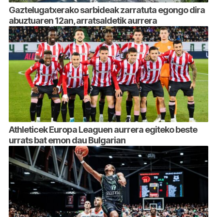
Gaztelugatxerako sarbideak zarratuta egongo dira
abuztuaren 12an, arratsaldetik aurrera
Athleticek Europa Leaguen aurrera egiteko beste
urrats bat emon dau Bulgarian