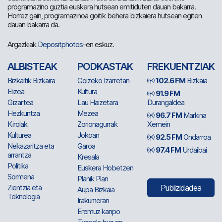
programazino guztia euskera hutsean emitiduten dauan bakarra.
Horrez gain, programazinoa goitik behera bizkaiera hutsean egiten
dauan bakarra da.
Argazkiak
Depositphotos
-en eskuz.
ALBISTEAK
PODKASTAK
FREKUENTZIAK
Bizkaitik Bizkaira
Goizeko Izarretan
102.6 FM
Bizkaia
Elizea
Kultura
91.9 FM
Gizartea
Lau Haizetara
Durangaldea
Hezkuntza
Mezea
96.7 FM
Markina
Kirolak
Zorionagurrak
Xemein
Kulturea
Jokoan
92.5 FM
Ondarroa
Nekazaritza eta
Garoa
97.4 FM
Urdaibai
arrantza
Kresala
Politika
Euskera Hobetzen
Sormena
Planik Plan
Zientzia eta
Publizidadea
Aupa Bizkaia
Teknologia
Irakurrieran
Eremuz kanpo