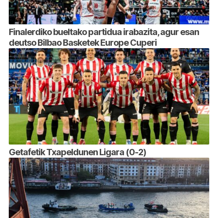
Finalerdiko bueltako partidua irabazita, agur esan
deutso Bilbao Basketek Europe Cuperi
Getafetik Txapeldunen Ligara (0-2)