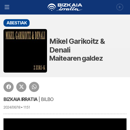
ABESTIAK
Mikel Garikoitz &
Denali
Maitearen galdez
BIZKAIA IRRATIA
| BILBO
2024/06/18 • 11:51