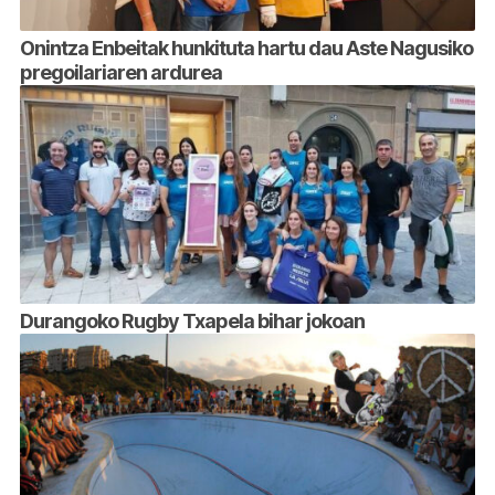
Onintza Enbeitak hunkituta hartu dau Aste Nagusiko
pregoilariaren ardurea
Durangoko Rugby Txapela bihar jokoan