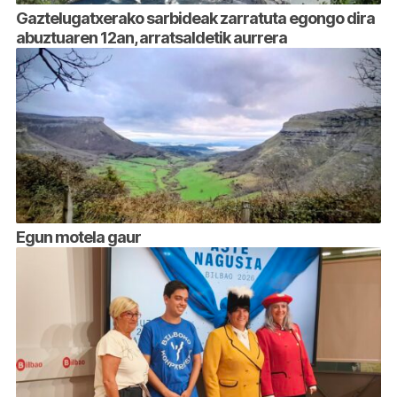
Gaztelugatxerako sarbideak zarratuta egongo dira
abuztuaren 12an, arratsaldetik aurrera
Egun motela gaur