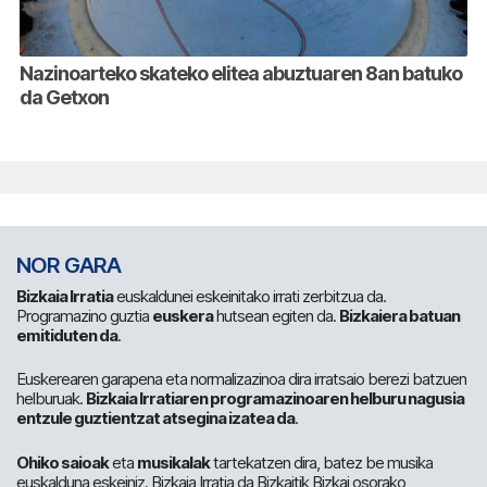
Nazinoarteko skateko elitea abuztuaren 8an batuko
da Getxon
NOR GARA
Bizkaia Irratia
euskaldunei eskeinitako irrati zerbitzua da.
Programazino guztia
euskera
hutsean egiten da.
Bizkaiera batuan
emitiduten da
.
Euskerearen garapena eta normalizazinoa dira irratsaio berezi batzuen
helburuak.
Bizkaia Irratiaren programazinoaren helburu nagusia
entzule guztientzat atsegina izatea da
.
Ohiko saioak
eta
musikalak
tartekatzen dira, batez be musika
euskalduna eskeiniz. Bizkaia Irratia da Bizkaitik Bizkai osorako