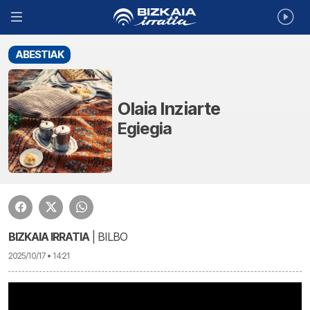
ABESTIAK
Olaia Inziarte
Egiegia
BIZKAIA IRRATIA
| BILBO
2025/10/17 • 14:21