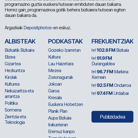
programazino guztia euskera hutsean emitiduten dauan bakarra.
Horrez gain, programazinoa goitik behera bizkaiera hutsean egiten
dauan bakarra da.
Argazkiak
Depositphotos
-en eskuz.
ALBISTEAK
PODKASTAK
FREKUENTZIAK
Bizkaitik Bizkaira
Goizeko Izarretan
102.6 FM
Bizkaia
Elizea
Kultura
91.9 FM
Gizartea
Lau Haizetara
Durangaldea
Hezkuntza
Mezea
96.7 FM
Markina
Kirolak
Zorionagurrak
Xemein
Kulturea
Jokoan
92.5 FM
Ondarroa
Nekazaritza eta
Garoa
97.4 FM
Urdaibai
arrantza
Kresala
Politika
Euskera Hobetzen
Sormena
Planik Plan
Zientzia eta
Publizidadea
Aupa Bizkaia
Teknologia
Irakurrieran
Eremuz kanpo