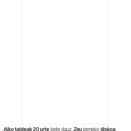
Aiko taldeak 20 urte
bete dauz.
Zeu
izeneko
diskoa