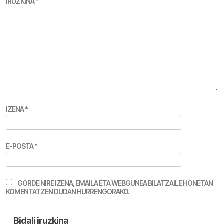
IRUZKINA
*
IZENA
*
E-POSTA
*
GORDE NIRE IZENA, EMAILA ETA WEBGUNEA BILATZAILE HONETAN
KOMENTATZEN DUDAN HURRENGORAKO.