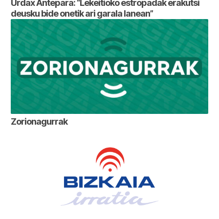
Urdax Antepara: “Lekeitioko estropadak erakutsi
deusku bide onetik ari garala lanean”
Zorionagurrak