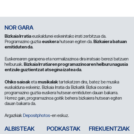
NOR GARA
Bizkaia Irratia
euskaldunei eskeinitako irrati zerbitzua da.
Programazino guztia
euskera
hutsean egiten da.
Bizkaiera batuan
emitiduten da
.
Euskerearen garapena eta normalizazinoa dira irratsaio berezi batzuen
helburuak.
Bizkaia Irratiaren programazinoaren helburu nagusia
entzule guztientzat atsegina izatea da
.
Ohiko saioak
eta
musikalak
tartekatzen dira, batez be musika
euskalduna eskeiniz. Bizkaia Irratia da Bizkaitik Bizkai osorako
programazino guztia euskera hutsean emitiduten dauan bakarra.
Horrez gain, programazinoa goitik behera bizkaiera hutsean egiten
dauan bakarra da.
Argazkiak
Depositphotos
-en eskuz.
ALBISTEAK
PODKASTAK
FREKUENTZIAK