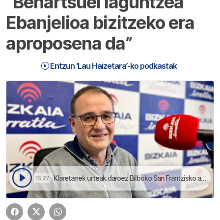
“Behartsuei laguntzea
Ebanjelioa bizitzeko era
aproposena da”
Entzun ‘Lau Haizetara’-ko podkastak
Klaretarrek urteak daroez Bilboko San Frantzisko auzoan etorkinei laguntzen | Lau Haizetara
15:27