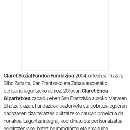
Claret Sozial Fondoa Fundazioa
2004. urtean sortu zan,
Bilbo Zaharra, San Frantzisko eta Zabala auzoetako
pertsonei laguntzeko asmoz. 2015ean
Claret Enea
Gizartetxea
zabaldu eben San Frantzisko auzoko Mariaren
Bihotza plazan. Fundazioak bazterketa eta pobrezia egoeran
dagozanen gizarteratzea bultzatzeko daukan proiektua da
honakoa. Laguntza integral, koordinatu eta pertsonalizatua
eskaintzen jake, batez be immigrantei eta emakume