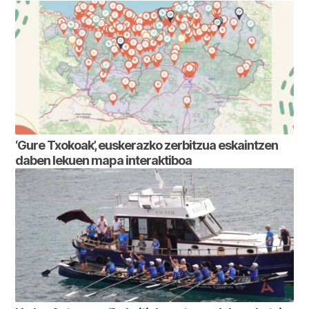
‘Gure Txokoak’, euskerazko zerbitzua eskaintzen
daben lekuen mapa interaktiboa