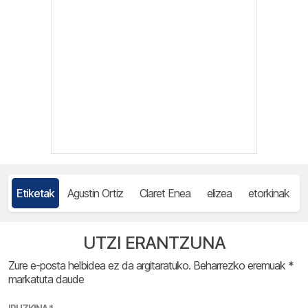
Etiketak
Agustin Ortiz
Claret Enea
elizea
etorkinak
UTZI ERANTZUNA
Zure e-posta helbidea ez da argitaratuko.
Beharrezko eremuak
*
markatuta daude