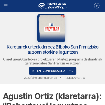
Klaretarrek urteak daroez Bilboko San Frantzisko
auzoan etorkinei laguntzen
Claret Enea Gizartetxea proiektuaren bitartez, programa desbardinak
garatzen dabez San Frantzisko auzoan
ENTZUN PODKAST-A
| 15:27
2023(e)ko abenduaren 3a
•
DESKARGATU
Agustin Ortiz (klaretarra):