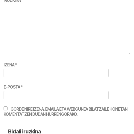
IRUZKINA
*
IZENA
*
E-POSTA
*
GORDE NIRE IZENA, EMAILA ETA WEBGUNEA BILATZAILE HONETAN
KOMENTATZEN DUDAN HURRENGORAKO.