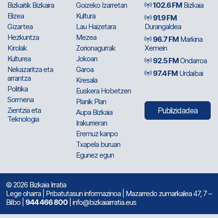
Bizkaitik Bizkaira
Goizeko Izarretan
102.6 FM
Bizkaia
Elizea
Kultura
91.9 FM
Gizartea
Lau Haizetara
Durangaldea
Hezkuntza
Mezea
96.7 FM
Markina
Kirolak
Zorionagurrak
Xemein
Kulturea
Jokoan
92.5 FM
Ondarroa
Nekazaritza eta
Garoa
97.4 FM
Urdaibai
arrantza
Kresala
Politika
Euskera Hobetzen
Sormena
Planik Plan
Zientzia eta
Publizidadea
Aupa Bizkaia
Teknologia
Irakurrieran
Eremuz kanpo
Txapela buruan
Egunez egun
© 2026 Bizkaia Irratia
Lege oharra
|
Pribatutasun informazinoa
| Mazarredo zumarkalea 47, 7 –
Bilbo |
944 466 800
| info@bizkaiairratia.eus