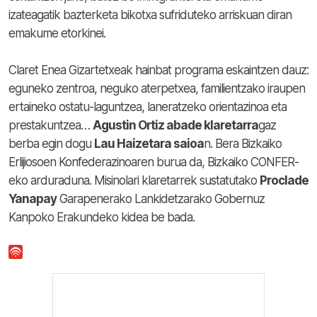
izateagatik bazterketa bikotxa sufriduteko arriskuan diran
emakume etorkinei.
Claret Enea Gizartetxeak hainbat programa eskaintzen dauz:
eguneko zentroa, neguko aterpetxea, familientzako iraupen
ertaineko ostatu-laguntzea, laneratzeko orientazinoa eta
prestakuntzea…
Agustin Ortiz abade klaretarra
gaz
berba egin dogu
Lau Haizetara saioa
n. Bera Bizkaiko
Erlijiosoen Konfederazinoaren burua da, Bizkaiko CONFER-
eko arduraduna. Misinolari klaretarrek sustatutako
Proclade
Yanapay
Garapenerako Lankidetzarako Gobernuz
Kanpoko Erakundeko kidea be bada.