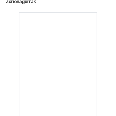
Zorionagurrak