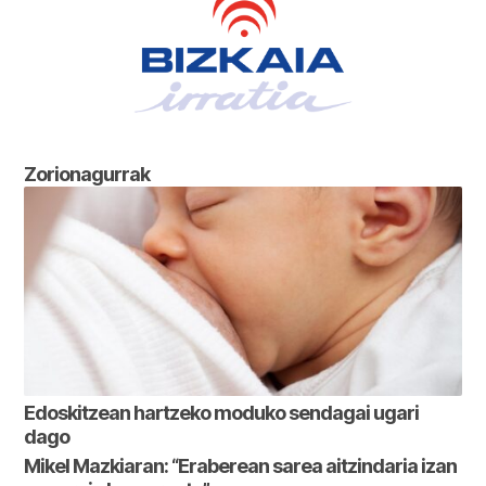
Zorionagurrak
Edoskitzean hartzeko moduko sendagai ugari
dago
Mikel Mazkiaran: “Eraberean sarea aitzindaria izan