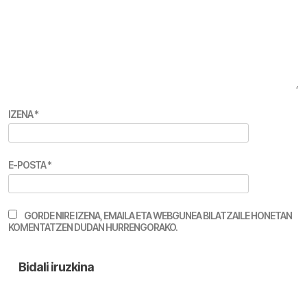
IZENA
*
E-POSTA
*
GORDE NIRE IZENA, EMAILA ETA WEBGUNEA BILATZAILE HONETAN
KOMENTATZEN DUDAN HURRENGORAKO.