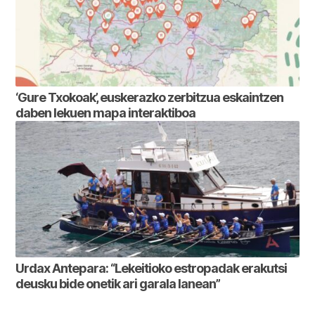
‘Gure Txokoak’, euskerazko zerbitzua eskaintzen
daben lekuen mapa interaktiboa
Urdax Antepara: “Lekeitioko estropadak erakutsi
deusku bide onetik ari garala lanean”