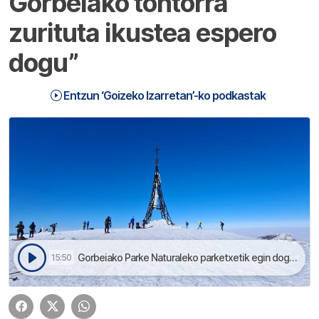
Gorbeiako tontorra
zurituta ikustea espero
dogu”
Entzun ‘Goizeko Izarretan’-ko podkastak
Gorbeiako Parke Naturaleko parketxetik egin dogu Goizeko Izarretan irratsaioa | Goizeko Izarretan
15:50