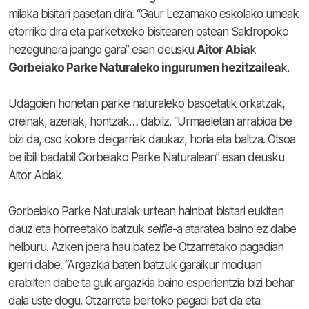
milaka bisitari pasetan dira. “Gaur Lezamako eskolako umeak
etorriko dira eta parketxeko bisitearen ostean Saldropoko
hezegunera joango gara” esan deusku
Aitor Abia
k
Gorbeiako Parke Naturaleko ingurumen hezitzailea
k.
Udagoien honetan parke naturaleko basoetatik orkatzak,
oreinak, azeriak, hontzak… dabilz. “Urmaeletan arrabioa be
bizi da, oso kolore deigarriak daukaz, horia eta baltza. Otsoa
be ibili badabil Gorbeiako Parke Naturalean” esan deusku
Aitor Abiak.
Gorbeiako Parke Naturalak urtean hainbat bisitari eukiten
dauz eta horreetako batzuk
selfie
-a ataratea baino ez dabe
helburu. Azken joera hau batez be Otzarretako pagadian
igerri dabe. “Argazkia baten batzuk garaikur moduan
erabilten dabe ta guk argazkia baino esperientzia bizi behar
dala uste dogu. Otzarreta bertoko pagadi bat da eta