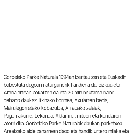
Gorbeiako Parke Naturala 1994an izentau zan eta Euskadin
babestuta dagoan naturgunerik handiena da. Bizkaia eta
Araba artean kokatzen da eta 20 mila hektarea baino
gehiago daukaz. Itxinako hormea, Axularren begia,
Mairulegorretako kobazuloa, Arrabako zelaiak,
Pagomakurre, Lekanda, Aldamin… mitoen eta kondairen
jatorri dira. Gorbeiako Parke Naturalak daukan parketxea
Areatzako alde zaharrean dago eta handik urtero milaka eta