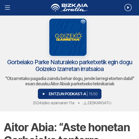
Gorbeiako Parke Naturaleko parketxetik egin dogu
Goizeko Izarretan irratsaioa
"Otzarretako pagadia zaindu behar dogu, jende larregi etorten dabil"
esan deusku Aitor Abiak parketxeko teknikariak
ENTZUN PODKAST-A
| 15:50
2024(e)ko azaroaren 11a
•
DESKARGATU
Aitor Abia: “Aste honetan