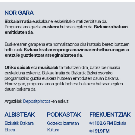
NOR GARA
Bizkaia Irratia
euskaldunei eskeinitako irrati zerbitzua da.
Programazino guztia
euskera
hutsean egiten da.
Bizkaiera batuan
emitiduten da
.
Euskerearen garapena eta normalizazinoa dira irratsaio berezi batzuen
helburuak.
Bizkaia Irratiaren programazinoaren helburu nagusia
entzule guztientzat atsegina izatea da
.
Ohiko saioak
eta
musikalak
tartekatzen dira, batez be musika
euskalduna eskeiniz. Bizkaia Irratia da Bizkaitik Bizkai osorako
programazino guztia euskera hutsean emitiduten dauan bakarra.
Horrez gain, programazinoa goitik behera bizkaiera hutsean egiten
dauan bakarra da.
Argazkiak
Depositphotos
-en eskuz.
ALBISTEAK
PODKASTAK
FREKUENTZIAK
Bizkaitik Bizkaira
Goizeko Izarretan
102.6 FM
Bizkaia
Elizea
Kultura
91.9 FM