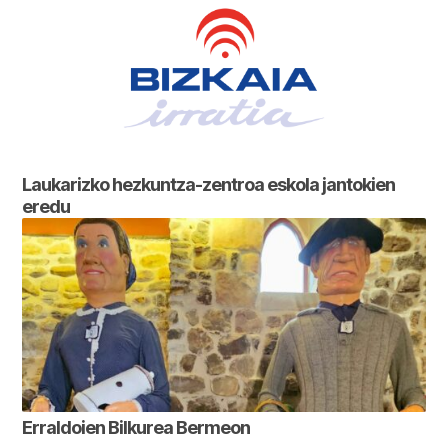
Laukarizko hezkuntza-zentroa eskola jantokien
eredu
Erraldoien Bilkurea Bermeon