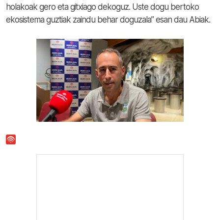
holakoak gero eta gitxiago dekoguz. Uste dogu bertoko
ekosistema guztiak zaindu behar doguzala” esan dau Abiak.