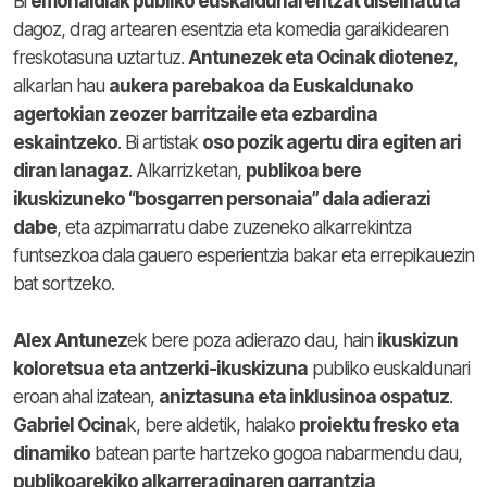
Bi
emonaldiak publiko euskaldunarentzat diseinatuta
dagoz, drag artearen esentzia eta komedia garaikidearen
freskotasuna uztartuz.
Antunezek eta Ocinak diotenez
,
alkarlan hau
aukera parebakoa da Euskaldunako
agertokian zeozer barritzaile eta ezbardina
eskaintzeko
. Bi artistak
oso pozik agertu dira egiten ari
diran lanagaz
. Alkarrizketan,
publikoa bere
ikuskizuneko “bosgarren personaia” dala adierazi
dabe
, eta azpimarratu dabe zuzeneko alkarrekintza
funtsezkoa dala gauero esperientzia bakar eta errepikauezin
bat sortzeko.
Alex Antunez
ek bere poza adierazo dau, hain
ikuskizun
koloretsua eta antzerki-ikuskizuna
publiko euskaldunari
eroan ahal izatean,
aniztasuna eta inklusinoa ospatuz
.
Gabriel Ocina
k, bere aldetik, halako
proiektu fresko eta
dinamiko
batean parte hartzeko gogoa nabarmendu dau,
publikoarekiko alkarreraginaren garrantzia