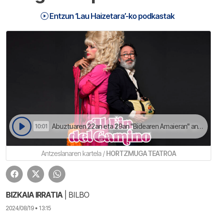
Entzun ‘Lau Haizetara’-ko podkastak
Abuztuaren 22an eta 29an "Bidearen Amaieran" antzeslana Euskalduna Jauregian | Lau Haizetara
10:01
Antzeslanaren kartela /
HORTZMUGA TEATROA
BIZKAIA IRRATIA
| BILBO
2024/08/19 • 13:15