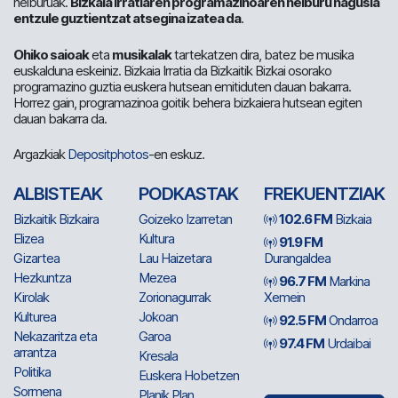
helburuak.
Bizkaia Irratiaren programazinoaren helburu nagusia
entzule guztientzat atsegina izatea da
.
Ohiko saioak
eta
musikalak
tartekatzen dira, batez be musika
euskalduna eskeiniz. Bizkaia Irratia da Bizkaitik Bizkai osorako
programazino guztia euskera hutsean emitiduten dauan bakarra.
Horrez gain, programazinoa goitik behera bizkaiera hutsean egiten
dauan bakarra da.
Argazkiak
Depositphotos
-en eskuz.
ALBISTEAK
PODKASTAK
FREKUENTZIAK
Bizkaitik Bizkaira
Goizeko Izarretan
102.6 FM
Bizkaia
Elizea
Kultura
91.9 FM
Gizartea
Lau Haizetara
Durangaldea
Hezkuntza
Mezea
96.7 FM
Markina
Kirolak
Zorionagurrak
Xemein
Kulturea
Jokoan
92.5 FM
Ondarroa
Nekazaritza eta
Garoa
97.4 FM
Urdaibai
arrantza
Kresala
Politika
Euskera Hobetzen
Sormena
Planik Plan