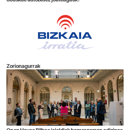
Zorionagurrak