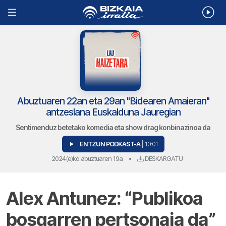
Abuztuaren 22an eta 29an "Bidearen Amaieran"
antzeslana Euskalduna Jauregian
Sentimenduz betetako komedia eta show drag konbinazinoa da
ENTZUN PODKAST-A
| 10:01
2024(e)ko abuztuaren 19a
•
DESKARGATU
Alex Antunez: “Publikoa
bosgarren pertsonaia da”