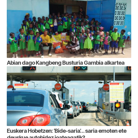
Abian dago Kangbeng Busturia Gambia alkartea
Euskera Hobetzen: ‘Bide-saria’… saria emoten ete
deuskue autobidez joateagatik?