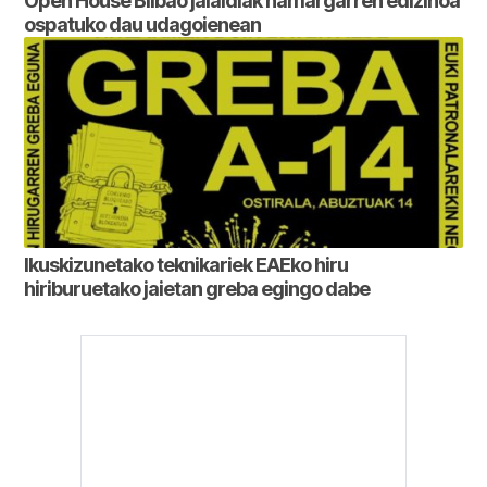
Open House Bilbao jaialdiak hamargarren edizinoa
ospatuko dau udagoienean
Ikuskizunetako teknikariek EAEko hiru
hiriburuetako jaietan greba egingo dabe