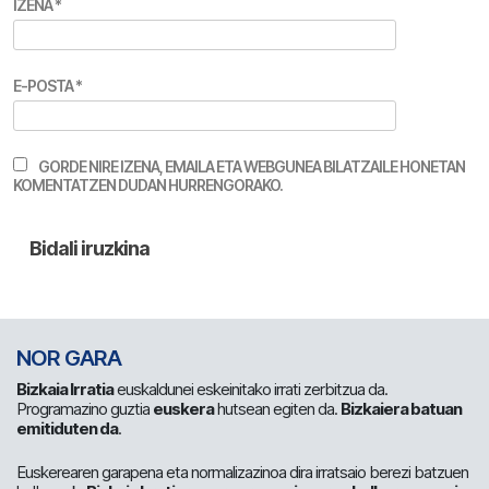
IZENA
*
E-POSTA
*
GORDE NIRE IZENA, EMAILA ETA WEBGUNEA BILATZAILE HONETAN
KOMENTATZEN DUDAN HURRENGORAKO.
NOR GARA
Bizkaia Irratia
euskaldunei eskeinitako irrati zerbitzua da.
Programazino guztia
euskera
hutsean egiten da.
Bizkaiera batuan
emitiduten da
.
Euskerearen garapena eta normalizazinoa dira irratsaio berezi batzuen