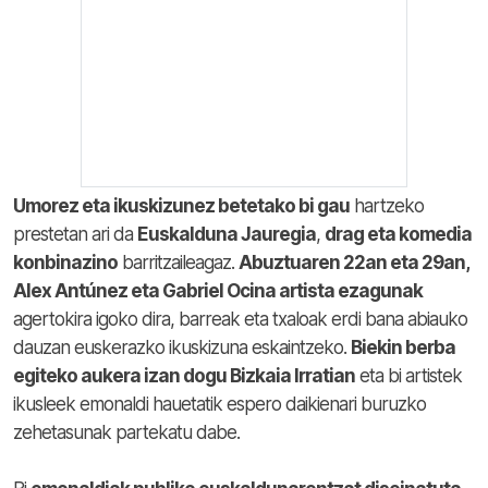
Umorez eta ikuskizunez betetako bi gau
hartzeko
prestetan ari da
Euskalduna Jauregia
,
drag eta komedia
konbinazino
barritzaileagaz.
Abuztuaren 22an eta 29an,
Alex Antúnez eta Gabriel Ocina artista ezagunak
agertokira igoko dira, barreak eta txaloak erdi bana abiauko
dauzan euskerazko ikuskizuna eskaintzeko.
Biekin berba
egiteko aukera izan dogu Bizkaia Irratian
eta bi artistek
ikusleek emonaldi hauetatik espero daikienari buruzko
zehetasunak partekatu dabe.