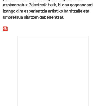
azpimarratuz
. Zalantzarik barik,
bi gau gogoangarri
izango dira esperientzia artistiko barritzaile eta
umoretsua bilatzen dabenentzat
.