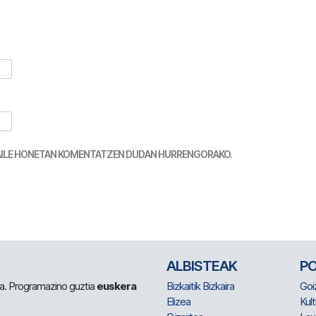
TZAILE HONETAN KOMENTATZEN DUDAN HURRENGORAKO.
ALBISTEAK
P
 da. Programazino guztia
euskera
Bizkaitik Bizkaira
Goi
Elizea
Kult