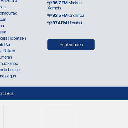
 Haizetara
96.7 FM
Markina
zea
Xemein
ionagurrak
92.5 FM
Ondarroa
oan
97.4 FM
Urdaibai
oa
sala
kera Hobetzen
ik Plan
Publizidadea
a Bizkaia
urrieran
muz kanpo
pela buruan
nez egun
ratia.eus