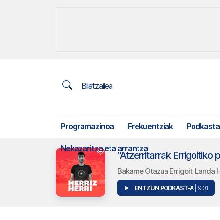
Bilatzailea
Programazinoa
Frekuentziak
Podkasta
Nekazaritza eta arrantza
"Atzerritarrak Errigoitiko
Bakarne Otazua Errigoiti Landa 
ENTZUN PODKAST-A
| 9:01