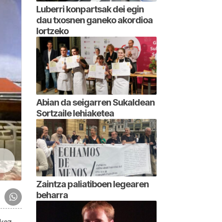
Luberri konpartsak dei egin
dau txosnen ganeko akordioa
lortzeko
Abian da seigarren Sukaldean
Sortzaile lehiaketea
Zaintza paliatiboen legearen
beharra