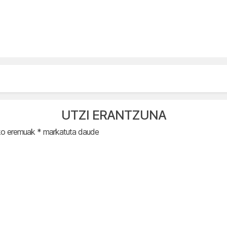
UTZI ERANTZUNA
ko eremuak
*
markatuta daude