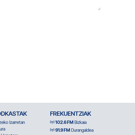
ODKASTAK
FREKUENTZIAK
zeko Izarretan
102.6 FM
Bizkaia
ura
91.9 FM
Durangaldea