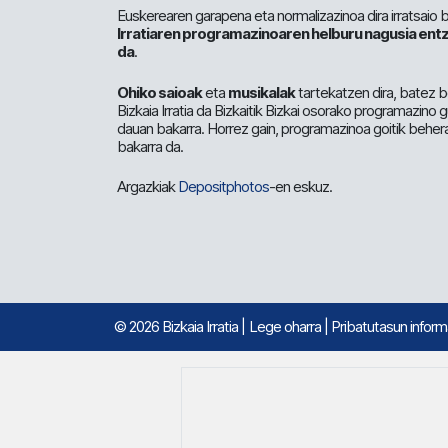
Euskerearen garapena eta normalizazinoa dira irratsaio 
Irratiaren programazinoaren helburu nagusia entz
da
.
Ohiko saioak
eta
musikalak
tartekatzen dira, batez b
Bizkaia Irratia da Bizkaitik Bizkai osorako programazino
dauan bakarra. Horrez gain, programazinoa goitik beher
bakarra da.
Argazkiak
Depositphotos
-en eskuz.
© 2026 Bizkaia Irratia
|
Lege oharra
|
Pribatutasun infor