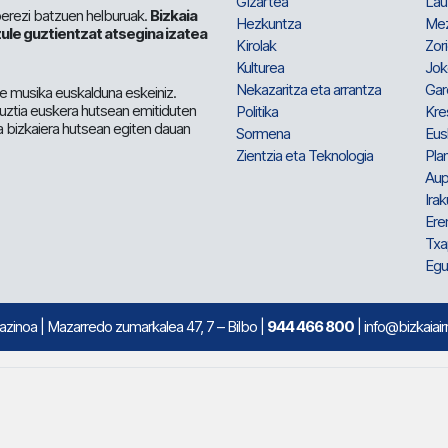
Gizartea
Lau
berezi batzuen helburuak.
Bizkaia
Hezkuntza
Me
ule guztientzat atsegina izatea
Kirolak
Zor
Kulturea
Jok
Nekazaritza eta arrantza
Gar
e musika euskalduna eskeiniz.
 guztia euskera hutsean emitiduten
Politika
Kre
a bizkaiera hutsean egiten dauan
Sormena
Eus
Zientzia eta Teknologia
Plan
Aup
Irak
Ere
Txa
Egu
mazinoa
| Mazarredo zumarkalea 47, 7 – Bilbo |
944 466 800
| info@bizkaiair