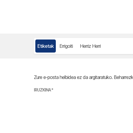
Etiketak
Errigoiti
Herriz Herri
Zure e-posta helbidea ez da argitaratuko.
Beharrez
IRUZKINA
*