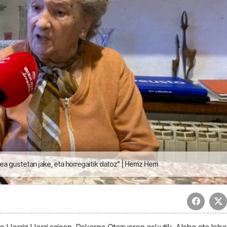
dea gustetan jake, eta horregaitik datoz" | Herriz Herri