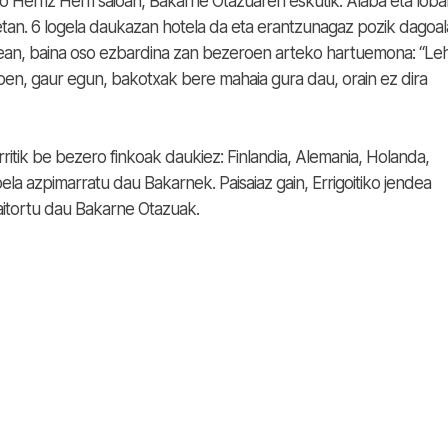
Herriz Herri saioan, Bakarne Otazuaren eskutik. Alaba eta lob
etan. 6 logela daukazan hotela da eta erantzunagaz pozik dagoal
erean, baina oso ezbardina zan bezeroen arteko hartuemona: “Le
 eben, gaur egun, bakotxak bere mahaia gura dau, orain ez dira
rritik be bezero finkoak daukiez: Finlandia, Alemania, Holanda,
bela azpimarratu dau Bakarnek. Paisaiaz gain, Errigoitiko jendea
 aitortu dau Bakarne Otazuak.