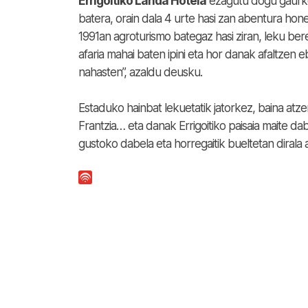
Errigoitiko Landa Hotela
ezagutu dogu gaurko 
batera, orain dala 4 urte hasi zan abentura hon
1991an agroturismo bategaz hasi ziran, leku b
afaria mahai baten ipini eta hor danak afaltzen
nahasten”, azaldu deusku.
Estaduko hainbat lekuetatik jatorkez, baina atze
Frantzia… eta danak Errigoitiko paisaia maite da
gustoko dabela eta horregaitik bueltetan dirala