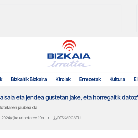
k
Bizkaitik Bizkaira
Kirolak
Errezetak
Kultura
El
 paisaia eta jendea gustetan jake, eta horregaitik datoz
Hotelaren jaubea da
2024(e)ko urtarrilaren 10a
•
DESKARGATU