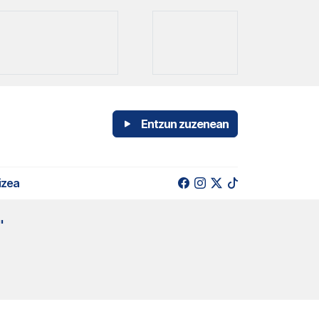
Entzun zuzenean
izea
"