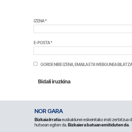
IZENA
*
E-POSTA
*
GORDE NIRE IZENA, EMAILA ETA WEBGUNEA BILA
NOR GARA
Bizkaia Irratia
euskaldunei eskeinitako irrati zerbitzua
hutsean egiten da.
Bizkaiera batuan emitiduten da
.