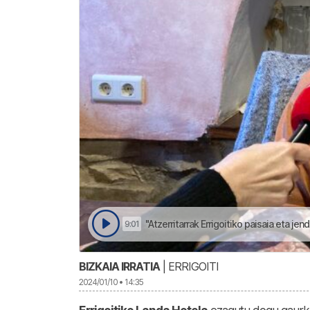
"Atzerritarrak Errigoitiko paisaia eta jen
9:01
BIZKAIA IRRATIA
| ERRIGOITI
2024/01/10 • 14:35