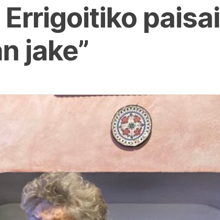
i Errigoitiko paisa
n jake”