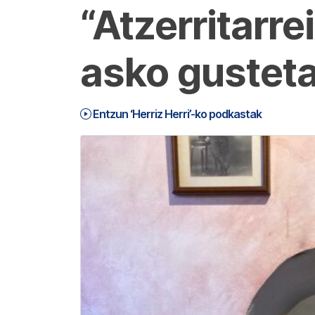
“Atzerritarre
asko gusteta
Entzun ‘Herriz Herri’-ko podkastak