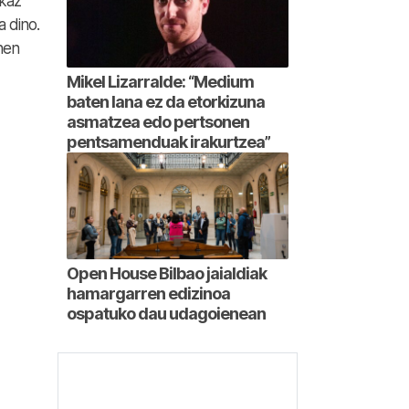
akaz
a dino.
hen
Mikel Lizarralde: “Medium
baten lana ez da etorkizuna
asmatzea edo pertsonen
pentsamenduak irakurtzea”
Open House Bilbao jaialdiak
hamargarren edizinoa
ospatuko dau udagoienean