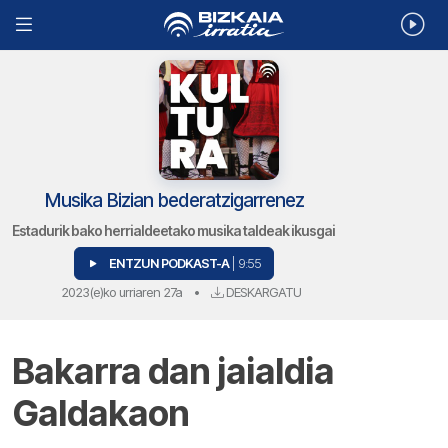
Musika Bizian bederatzigarrenez
Estadurik bako herrialdeetako musika taldeak ikusgai
ENTZUN PODKAST-A
| 9:55
2023(e)ko urriaren 27a
•
DESKARGATU
Bakarra dan jaialdia
Galdakaon