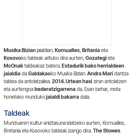
Musika Bizian
jaialdian,
Kornualles
,
Britania
eta
Kosovo
ko taldeak arituko dira aurten,
Gozategi
eta
McOnak
taldeakaz batera.
Estadurik bako herrialdeen
jaialdia
da
Galdakao
ko Musika Bizian.
Andra Mari
dantza
taldea da antolatzailea.
2014. Urtean hasi
ziran antolatzen
eta aurtengoa
bederatzigarrena
da. Esan behar, mota
honetako munduko
jaialdi bakarra
dala.
Taldeak
Munduaren kultur-aniztasuna islatzeko aurten, Kornualles,
Bretania eta Kosovoko taldeak izango dira.
The Stowes