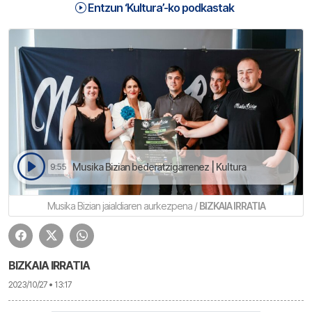
Entzun ‘Kultura’-ko podkastak
Musika Bizian bederatzigarrenez | Kultura
9:55
Musika Bizian jaialdiaren aurkezpena /
BIZKAIA IRRATIA
BIZKAIA IRRATIA
2023/10/27 • 13:17