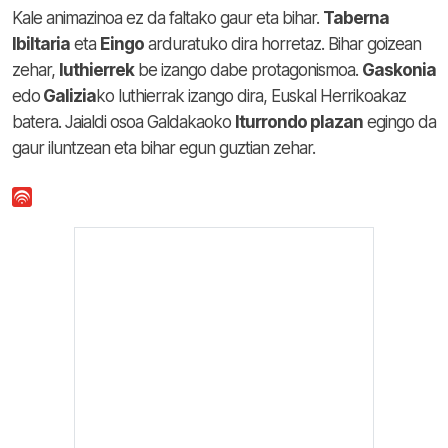
Kale animazinoa ez da faltako gaur eta bihar.
Taberna
Ibiltaria
eta
Eingo
arduratuko dira horretaz. Bihar goizean
zehar,
luthierrek
be izango dabe protagonismoa.
Gaskonia
edo
Galizia
ko luthierrak izango dira, Euskal Herrikoakaz
batera. Jaialdi osoa Galdakaoko
Iturrondo plazan
egingo da
gaur iluntzean eta bihar egun guztian zehar.