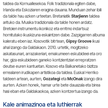
taldea da Kornuallesekoa. Folk tradizionala egiten dabe,
Irlanda eta Eskoziaren eragina dauana. Munduan zehar ibili
da talde hau azken urteetan. Bretaniatik
Starjienn
taldea
arituko da. Musika tradizionala da talde honen ardatz.
Bretoien instrumentu ikonikoz eta erritmo indartsuz
hornitutako ikuskizuna eskaintzen dabe. Zazpigarren albuma
kaleratu eben iaz. Kosovotik bitrtean,
Gipsy
Groove
ikusi
ahal izango da Galdakaon. 2010. urtetik, mogitzeko
askatasunari, arrazakeriari, emakumeen eskubideei eta oro
har, giza eskubideen ganeko kontzientziari errepratzen
deutse euren kantuetan. Kosovo eta Balkanetako bizitza
errealaren irudikapen artistikoa da taldea. Euskal Herriko
taldeen artean, aurten,
Gozategi
eta
McOnak
izango dira
aurten. Azken honek, hamar urte bete dauazala eta birea
hasi eban eta Galdakaokoa, azken kontzertua izango da.
Kale animazinoa eta luthierrak