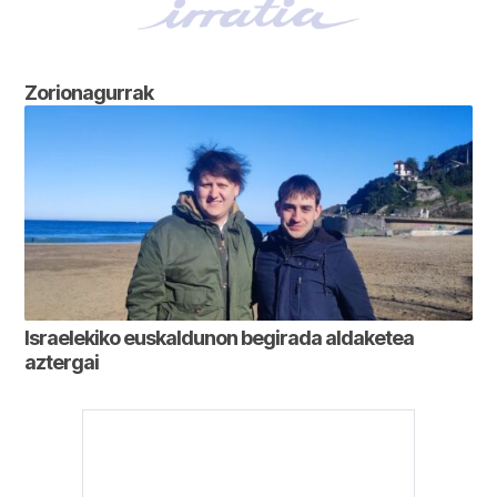
Zorionagurrak
Israelekiko euskaldunon begirada aldaketea
aztergai