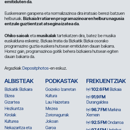
emitiduten da
.
Euskerearen garapena eta normalizazinoa dira irratsaio berezi batzuen
helburuak.
Bizkaia Irratiaren programazinoaren helburu nagusia
entzule guztientzat atsegina izatea da
.
Ohiko saioak
eta
musikalak
tartekatzen dira, batez be musika
euskalduna eskeiniz. Bizkaia Irratia da Bizkaitik Bizkai osorako
programazino guztia euskera hutsean emitiduten dauan bakarra.
Horrez gain, programazinoa goitik behera bizkaiera hutsean egiten
dauan bakarra da.
Argazkiak
Depositphotos
-en eskuz.
ALBISTEAK
PODKASTAK
FREKUENTZIAK
Bizkaitik Bizkaira
Goizeko Izarretan
102.6 FM
Bizkaia
Elizea
Kultura
91.9 FM
Gizartea
Lau Haizetara
Durangaldea
Hezkuntza
Mezea
96.7 FM
Markina
Kirolak
Zorionagurrak
Xemein
Kulturea
Jokoan
92.5 FM
Ondarroa
Nekazaritza eta
Garoa
97.4 FM
Urdaibai