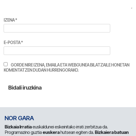
IZENA
*
E-POSTA
*
GORDE NIRE IZENA, EMAILA ETA WEBGUNEA BILATZAILE HONETAN
KOMENTATZEN DUDAN HURRENGORAKO.
NOR GARA
Bizkaia Irratia
euskaldunei eskeinitako irrati zerbitzua da.
Programazino guztia
euskera
hutsean egiten da.
Bizkaiera batuan