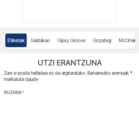
Etiketak
Galdakao
Gipsy Groove
Gozategi
McOnak
UTZI ERANTZUNA
Zure e-posta helbidea ez da argitaratuko.
Beharrezko eremuak
*
markatuta daude
IRUZKINA
*