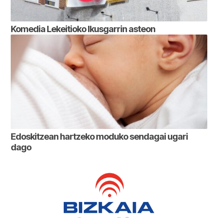
Komedia Lekeitioko Ikusgarrin asteon
Edoskitzean hartzeko moduko sendagai ugari
dago