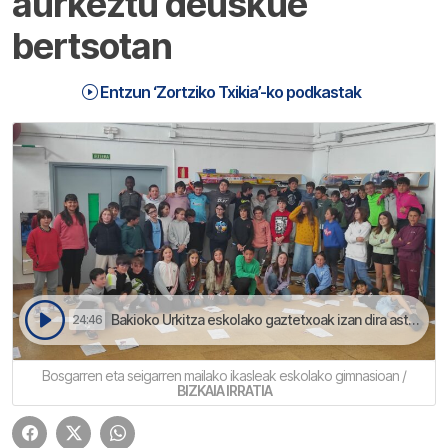
aurkeztu deuskue
bertsotan
Entzun ‘Zortziko Txikia’-ko podkastak
Bakioko Urkitza eskolako gaztetxoak izan dira aste honetako bertsolariak | Zortziko Txikia
24:46
Bosgarren eta seigarren mailako ikasleak eskolako gimnasioan /
BIZKAIA IRRATIA