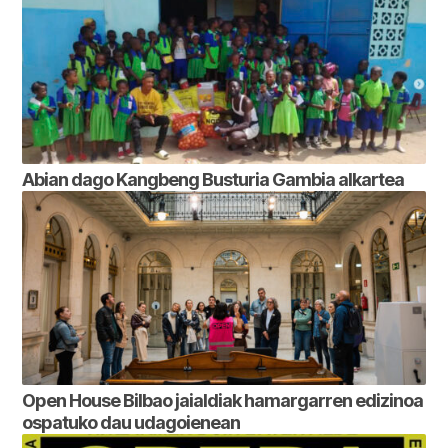
Abian dago Kangbeng Busturia Gambia alkartea
Open House Bilbao jaialdiak hamargarren edizinoa
ospatuko dau udagoienean