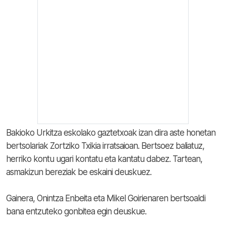
Bakioko Urkitza eskolako gaztetxoak izan dira aste honetan
bertsolariak Zortziko Txikia irratsaioan. Bertsoez baliatuz,
herriko kontu ugari kontatu eta kantatu dabez. Tartean,
asmakizun bereziak be eskaini deuskuez.
Gainera, Onintza Enbeita eta Mikel Goirienaren bertsoaldi
bana entzuteko gonbitea egin deuskue.