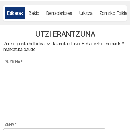
Etiketak
Bakio
Bertsolaritzea
Urkitza
Zortziko Txikia
UTZI ERANTZUNA
Zure e-posta helbidea ez da argitaratuko.
Beharrezko eremuak
*
markatuta daude
IRUZKINA
*
IZENA
*