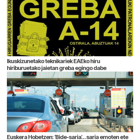
Ikuskizunetako teknikariek EAEko hiru
hiriburuetako jaietan greba egingo dabe
Euskera Hobetzen: ‘Bide-saria’… saria emoten ete