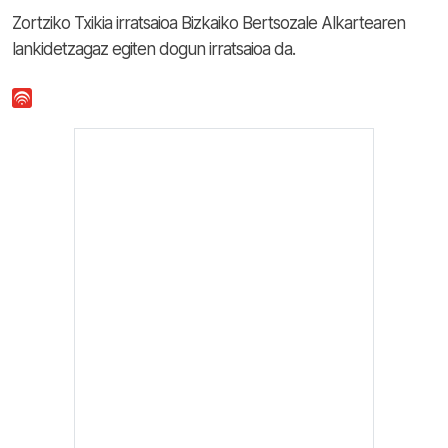
Zortziko Txikia irratsaioa Bizkaiko Bertsozale Alkartearen
lankidetzagaz egiten dogun irratsaioa da.