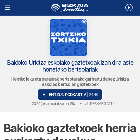
Bakioko Urkitza eskolako gaztetxoak izan dira aste
honetako bertsolariak
Herriko leku eta parajeak bertsotarako gai hartu dabez Urkitza
eskolao bertsolari gaztetxoek
ENTZUN PODKAST-A
| 24:46
2024(e)ko maiatzaren 29a
•
DESKARGATU
Bakioko gaztetxoek herria