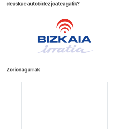
deuskue autobidez joateagatik?
Zorionagurrak