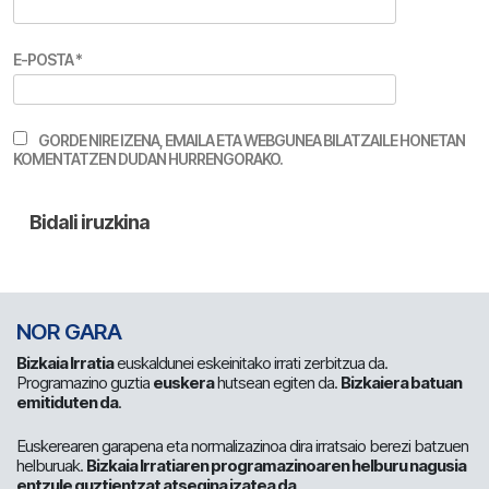
E-POSTA
*
GORDE NIRE IZENA, EMAILA ETA WEBGUNEA BILATZAILE HONETAN
KOMENTATZEN DUDAN HURRENGORAKO.
NOR GARA
Bizkaia Irratia
euskaldunei eskeinitako irrati zerbitzua da.
Programazino guztia
euskera
hutsean egiten da.
Bizkaiera batuan
emitiduten da
.
Euskerearen garapena eta normalizazinoa dira irratsaio berezi batzuen
helburuak.
Bizkaia Irratiaren programazinoaren helburu nagusia
entzule guztientzat atsegina izatea da
.