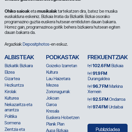
Ohiko saioak
eta
musikalak
tartekatzen dira, batez be musika
euskalduna eskeiniz. Bizkaia Irratia da Bizkaitik Bizkai osorako
programazino guztia euskera hutsean emitiduten dauan bakarra.
Horrez gain, programazinoa goitik behera bizkaiera hutsean egiten
dauan bakarra da.
Argazkiak
Depositphotos
-en eskuz.
ALBISTEAK
PODKASTAK
FREKUENTZIAK
Bizkaitik Bizkaira
Goizeko Izarretan
102.6 FM
Bizkaia
Elizea
Kultura
91.9 FM
Gizartea
Lau Haizetara
Durangaldea
Hezkuntza
Mezea
96.7 FM
Markina
Kirolak
Zorionagurrak
Xemein
Kulturea
Jokoan
92.5 FM
Ondarroa
Nekazaritza eta
Garoa
97.4 FM
Urdaibai
arrantza
Kresala
Politika
Euskera Hobetzen
Sormena
Planik Plan
Zientzia eta
Publizidadea
Aupa Bizkaia