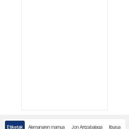
Etiketak
Alemanaren mamua
Jon Arrizabalaga
liburua