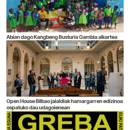
Abian dago Kangbeng Busturia Gambia alkartea
Open House Bilbao jaialdiak hamargarren edizinoa
ospatuko dau udagoienean