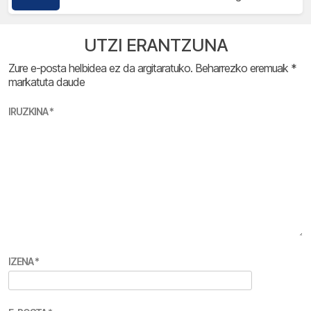
UTZI ERANTZUNA
Zure e-posta helbidea ez da argitaratuko.
Beharrezko eremuak
*
markatuta daude
IRUZKINA
*
IZENA
*