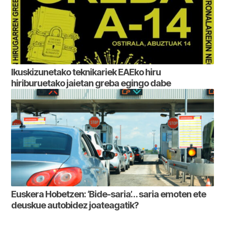
Ikuskizunetako teknikariek EAEko hiru
hiriburuetako jaietan greba egingo dabe
Euskera Hobetzen: ‘Bide-saria’… saria emoten ete
deuskue autobidez joateagatik?