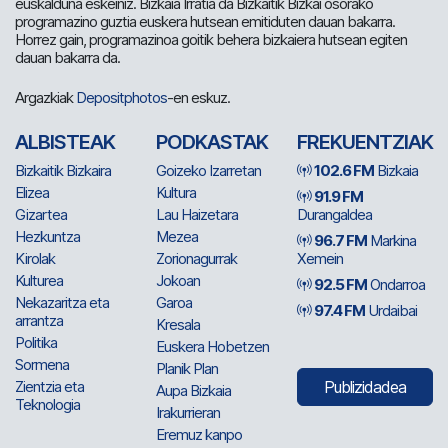
euskalduna eskeiniz. Bizkaia Irratia da Bizkaitik Bizkai osorako
programazino guztia euskera hutsean emitiduten dauan bakarra.
Horrez gain, programazinoa goitik behera bizkaiera hutsean egiten
dauan bakarra da.
Argazkiak
Depositphotos
-en eskuz.
ALBISTEAK
PODKASTAK
FREKUENTZIAK
Bizkaitik Bizkaira
Goizeko Izarretan
102.6 FM
Bizkaia
Elizea
Kultura
91.9 FM
Gizartea
Lau Haizetara
Durangaldea
Hezkuntza
Mezea
96.7 FM
Markina
Kirolak
Zorionagurrak
Xemein
Kulturea
Jokoan
92.5 FM
Ondarroa
Nekazaritza eta
Garoa
97.4 FM
Urdaibai
arrantza
Kresala
Politika
Euskera Hobetzen
Sormena
Planik Plan
Zientzia eta
Publizidadea
Aupa Bizkaia
Teknologia
Irakurrieran
Eremuz kanpo