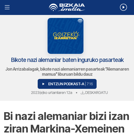
Bikote nazi alemaniar baten inguruko pasarteak
Jon Arrizabalagak, bikote nazi alemaniarren pasarteak "Alemanaren
mamua" liburuan bildu dauz
ENTZUN PODKAST-A
| 7:16
2023(e)ko urtarrilaren 12a
•
DESKARGATU
Bi nazi alemaniar bizi izan
ziran Markina-Xemeinen