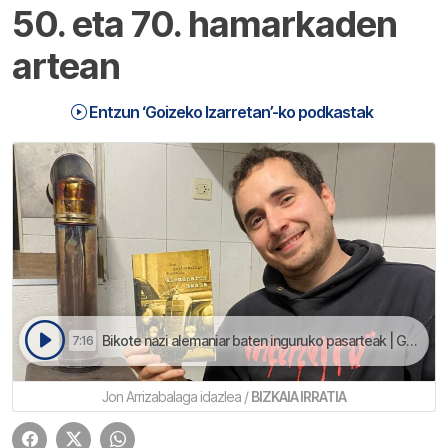
50. eta 70. hamarkaden
artean
Entzun ‘Goizeko Izarretan’-ko podkastak
Bikote nazi alemaniar baten inguruko pasarteak | Goizeko Izarretan
7:16
Jon Arrizabalaga idazlea /
BIZKAIA IRRATIA