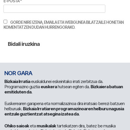
E-POSTA
*
GORDE NIRE IZENA, EMAILA ETA WEBGUNEA BILATZAILE HONETAN
KOMENTATZEN DUDAN HURRENGORAKO.
NOR GARA
Bizkaia Irratia
euskaldunei eskeinitako irrati zerbitzua da.
Programazino guztia
euskera
hutsean egiten da.
Bizkaiera batuan
emitiduten da
.
Euskerearen garapena eta normalizazinoa dira irratsaio berezi batzuen
helburuak.
Bizkaia Irratiaren programazinoaren helburu nagusia
entzule guztientzat atsegina izatea da
.
Ohiko saioak
eta
musikalak
tartekatzen dira, batez be musika