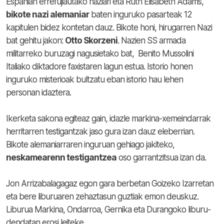
Espanian errefujiautako naziari eta Ruth Elisabeth Adams,
bikote nazi alemaniar
baten inguruko pasarteak 12
kapitulen bidez kontetan dauz. Bikote honi, hirugarren Nazi
bat gehitu jakon:
Otto Skorzeni
. Nazien SS armada
militarreko buruzagi nagusietako bat, Benito Mussolini
Italiako diktadore faxistaren lagun estua. Istorio honen
inguruko misterioak bultzatu eban istorio hau lehen
personan idaztera.
Ikerketa sakona egiteaz gain, idazle markina-xemeindarrak
herritarren testigantzak jaso gura izan dauz eleberrian.
Bikote alemaniarraren inguruan gehiago jakiteko,
neskamearenn testigantzea
oso garrantzitsua izan da.
Jon Arrizabalagagaz egon gara berbetan Goizeko Izarretan
eta bere liburuaren zehaztasun guztiak emon deuskuz.
Liburua Markina, Ondarroa, Gernika eta Durangoko liburu-
dendatan erosi leiteke.