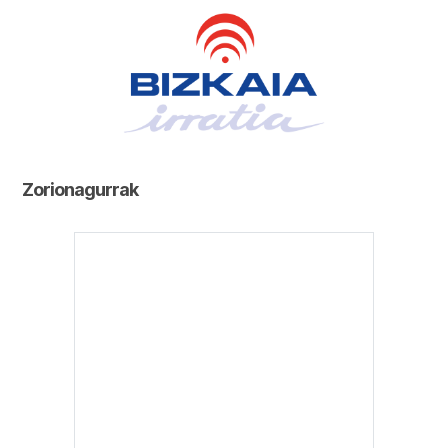
Zorionagurrak