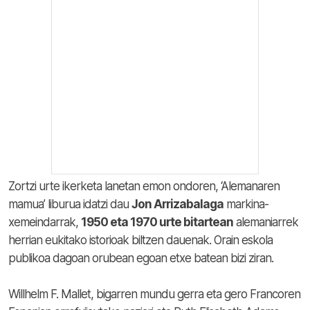
Zortzi urte ikerketa lanetan emon ondoren, ‘Alemanaren
mamua’ liburua idatzi dau
Jon Arrizabalaga
markina-
xemeindarrak,
1950 eta 1970 urte bitartean
alemaniarrek
herrian eukitako istorioak biltzen dauenak. Orain eskola
publikoa dagoan orubean egoan etxe batean bizi ziran.
Willhelm F. Mallet, bigarren mundu gerra eta gero Francoren