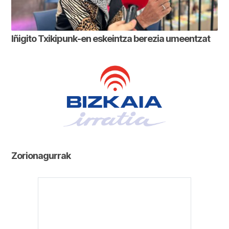
Iñigito Txikipunk-en eskeintza berezia umeentzat
Zorionagurrak