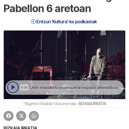
Pabellon 6 aretoan
Entzun ‘Kultura’-ko podkastak
Urien eraldaketa prozesuetan espazio alternatiboak sortzeaz ari dira lan honetan | Kultura
6:36
"Bigarren Ekitaldia"dokumentala /
BIZKAIA IRRATIA
BIZKAIA IRRATIA