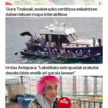
‘Gure Txokoak’, euskerazko zerbitzua eskaintzen
daben lekuen mapa interaktiboa
Urdax Antepara: “Lekeitioko estropadak erakutsi
deusku bide onetik ari garala lanean”