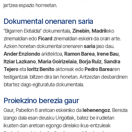
jartzea espazio horreetan.
Dokumental onenaren saria
“Bigarren Ekitaldia” dokumentala,
Zinebin
,
Madril
eko
zinemaldian edo
Ficard
zinemaldian eskeini da orain arte.
Azken honetan dokumental onenaren
saria
jaso dau.
Ander Enziondo
arkitektoa,
Ramon Barea
,
Irene Bau
,
Itziar Lazkano
,
Maria Goirizelaia
,
Borja Ruiz
,
Sandra
Tejero
eta
Ioritz Benito
aktoreak edo
Pedro Barea
ren
testigantzak biltzen dira lan honetan. Antzezlan desbardinen
bitartez dago egituratuta dokumentala.
Proiekzino berezia gaur
Gaur, Pabellon 6 aretoan eskeiniko da
lehenengoz
. Berezia
izango dala esan deusku Urigoitiak, batez be irudietan
ikusten dan aretoan egongo direlako ikus-entzuleak