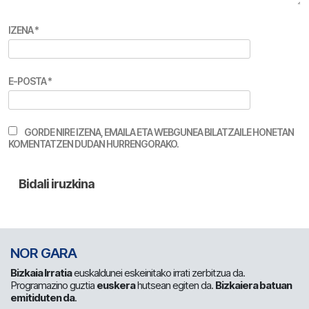
IZENA
*
E-POSTA
*
GORDE NIRE IZENA, EMAILA ETA WEBGUNEA BILATZAILE HONETAN
KOMENTATZEN DUDAN HURRENGORAKO.
NOR GARA
Bizkaia Irratia
euskaldunei eskeinitako irrati zerbitzua da.
Programazino guztia
euskera
hutsean egiten da.
Bizkaiera batuan
emitiduten da
.