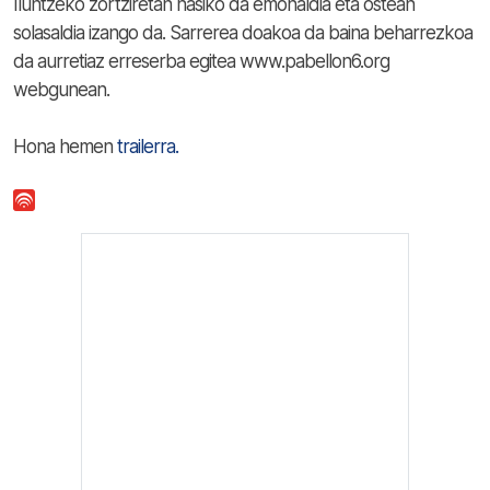
Iluntzeko zortziretan hasiko da emonaldia eta ostean
solasaldia izango da. Sarrerea doakoa da baina beharrezkoa
da aurretiaz erreserba egitea www.pabellon6.org
webgunean.
Hona hemen
trailerra.