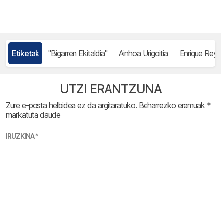
Etiketak
"Bigarren Ekitaldia"
Ainhoa Urigoitia
Enrique Rey
UTZI ERANTZUNA
Zure e-posta helbidea ez da argitaratuko.
Beharrezko eremuak
*
markatuta daude
IRUZKINA
*