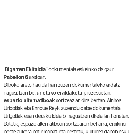
“
Bigarren Ekitaldia
” dokumentala eskeiniko da gaur
Pabellon 6
aretoan.
Bilboko areto hau da hain zuzen dokumentaleko ardatz
nagusi. Izan be,
urietako eraldaketa
prozesuetan,
espazio
alternatiboak
sortzeaz ari dira bertan. Ainhoa
Urigoitiak eta Enrique Reyk zuzendu dabe dokumentala.
Urigoitiak esan deusku ideia bi nagusitzen direla lan honetan.
Batetik, espazio alternatiboan sortzearen beharra, eraikinei
beste aukera bat emonaz eta bestetik, kulturea danon esku