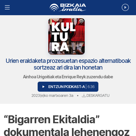
Urien eraldaketa prozesuetan espazio alternatiboak
sortzeaz ari dira lan honetan
Ainhoa Urigoitiak eta Enrique Reyk zuzendu dabe
ENTZUN PODKAST-A
| 6:36
2023(e)ko martxoaren 3a
•
DESKARGATU
“Bigarren Ekitaldia”
dokumentala lehenengoz