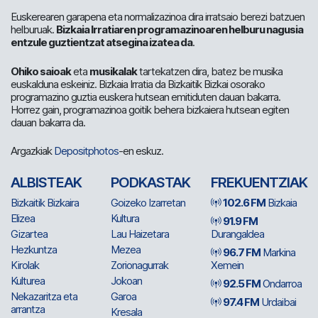
Euskerearen garapena eta normalizazinoa dira irratsaio berezi batzuen
helburuak.
Bizkaia Irratiaren programazinoaren helburu nagusia
entzule guztientzat atsegina izatea da
.
Ohiko saioak
eta
musikalak
tartekatzen dira, batez be musika
euskalduna eskeiniz. Bizkaia Irratia da Bizkaitik Bizkai osorako
programazino guztia euskera hutsean emitiduten dauan bakarra.
Horrez gain, programazinoa goitik behera bizkaiera hutsean egiten
dauan bakarra da.
Argazkiak
Depositphotos
-en eskuz.
ALBISTEAK
PODKASTAK
FREKUENTZIAK
Bizkaitik Bizkaira
Goizeko Izarretan
102.6 FM
Bizkaia
Elizea
Kultura
91.9 FM
Gizartea
Lau Haizetara
Durangaldea
Hezkuntza
Mezea
96.7 FM
Markina
Kirolak
Zorionagurrak
Xemein
Kulturea
Jokoan
92.5 FM
Ondarroa
Nekazaritza eta
Garoa
97.4 FM
Urdaibai
arrantza
Kresala