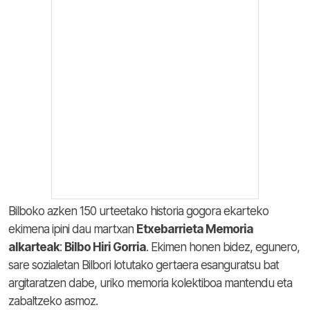
Bilboko azken 150 urteetako historia gogora ekarteko
ekimena ipini dau martxan
Etxebarrieta Memoria
alkarteak
:
Bilbo Hiri Gorria
. Ekimen honen bidez, egunero,
sare sozialetan Bilbori lotutako gertaera esanguratsu bat
argitaratzen dabe, uriko memoria kolektiboa mantendu eta
zabaltzeko asmoz.