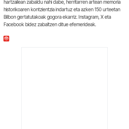
hartzailean zabaldu nahi dabe, herritarren artean memoria
historikoaren kontzientzia indartuz eta azken 150 urteetan
Bilbon gertatutakoak gogora ekarriz. Instagram, X eta
Facebook bidez zabaltzen ditue efemerideak.