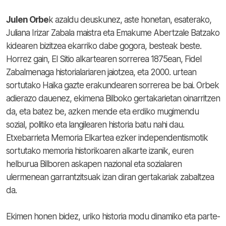
Julen Orbe
k azaldu deuskunez, aste honetan, esaterako,
Juliana Irizar Zabala maistra eta Emakume Abertzale Batzako
kidearen bizitzea ekarriko dabe gogora, besteak beste.
Horrez gain, El Sitio alkartearen sorrerea 1875ean, Fidel
Zabalmenaga historialariaren jaiotzea, eta 2000. urtean
sortutako Haika gazte erakundearen sorrerea be bai. Orbek
adierazo dauenez, ekimena Bilboko gertakarietan oinarritzen
da, eta batez be, azken mende eta erdiko mugimendu
sozial, politiko eta langilearen historia batu nahi dau.
Etxebarrieta Memoria Elkartea ezker independentismotik
sortutako memoria historikoaren alkarte izanik, euren
helburua Bilboren askapen nazional eta sozialaren
ulermenean garrantzitsuak izan diran gertakariak zabaltzea
da.
Ekimen honen bidez, uriko historia modu dinamiko eta parte-