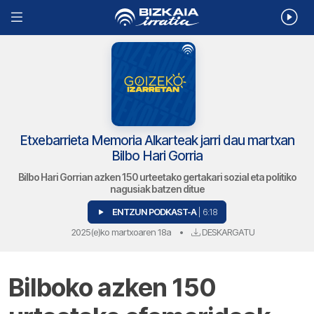
Etxebarrieta Memoria Alkarteak jarri dau martxan
Bilbo Hari Gorria
Bilbo Hari Gorrian azken 150 urteetako gertakari sozial eta politiko
nagusiak batzen ditue
ENTZUN PODKAST-A
| 6:18
2025(e)ko martxoaren 18a
•
DESKARGATU
Bilboko azken 150