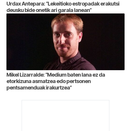
Urdax Antepara: “Lekeitioko estropadak erakutsi
deusku bide onetik ari garala lanean”
Mikel Lizarralde: “Medium baten lana ez da
etorkizuna asmatzea edo pertsonen
pentsamenduak irakurtzea”