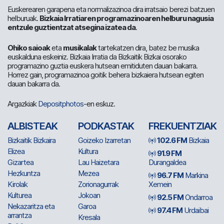
Euskerearen garapena eta normalizazinoa dira irratsaio berezi batzuen
helburuak.
Bizkaia Irratiaren programazinoaren helburu nagusia
entzule guztientzat atsegina izatea da
.
Ohiko saioak
eta
musikalak
tartekatzen dira, batez be musika
euskalduna eskeiniz. Bizkaia Irratia da Bizkaitik Bizkai osorako
programazino guztia euskera hutsean emitiduten dauan bakarra.
Horrez gain, programazinoa goitik behera bizkaiera hutsean egiten
dauan bakarra da.
Argazkiak
Depositphotos
-en eskuz.
ALBISTEAK
PODKASTAK
FREKUENTZIAK
Bizkaitik Bizkaira
Goizeko Izarretan
102.6 FM
Bizkaia
Elizea
Kultura
91.9 FM
Gizartea
Lau Haizetara
Durangaldea
Hezkuntza
Mezea
96.7 FM
Markina
Kirolak
Zorionagurrak
Xemein
Kulturea
Jokoan
92.5 FM
Ondarroa
Nekazaritza eta
Garoa
97.4 FM
Urdaibai
arrantza
Kresala