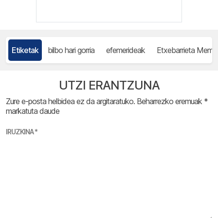
Etiketak
bilbo hari gorria
efemerideak
Etxebarrieta Memor
UTZI ERANTZUNA
Zure e-posta helbidea ez da argitaratuko.
Beharrezko eremuak
*
markatuta daude
IRUZKINA
*