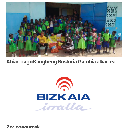
Abian dago Kangbeng Busturia Gambia alkartea
Zorionagurrak