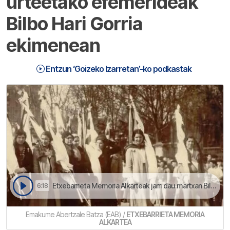
urteetako efemerideak
Bilbo Hari Gorria
ekimenean
Entzun ‘Goizeko Izarretan’-ko podkastak
Etxebarrieta Memoria Alkarteak jarri dau martxan Bilbo Hari Gorria | Goizeko Izarretan
6:18
Emakume Abertzale Batza (EAB) /
ETXEBARRIETA MEMORIA
ALKARTEA