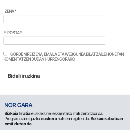
IZENA
*
E-POSTA
*
GORDE NIRE IZENA, EMAILA ETA WEBGUNEA BILATZAILE HONETAN
KOMENTATZEN DUDAN HURRENGORAKO.
NOR GARA
Bizkaia Irratia
euskaldunei eskeinitako irrati zerbitzua da.
Programazino guztia
euskera
hutsean egiten da.
Bizkaiera batuan
emitiduten da
.