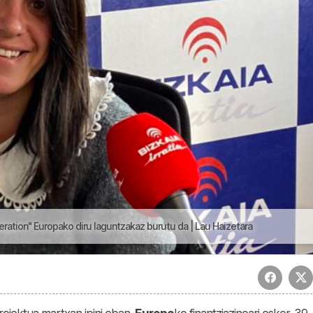
eration" Europako diru laguntzakaz burutu da | Lau Haizetara