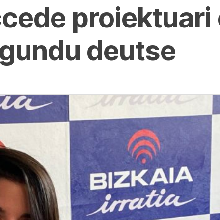
cede proiektuari
agundu deutse