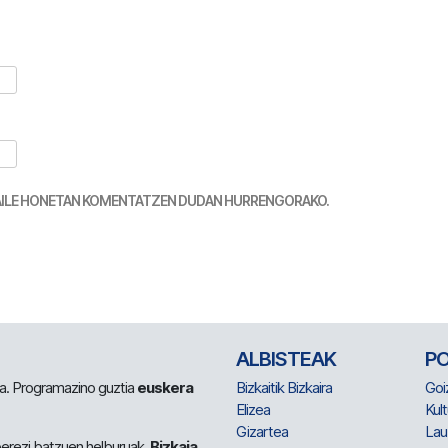
TZAILE HONETAN KOMENTATZEN DUDAN HURRENGORAKO.
ALBISTEAK
P
 da. Programazino guztia
euskera
Bizkaitik Bizkaira
Goi
Elizea
Kult
Gizartea
Lau
berezi batzuen helburuak.
Bizkaia