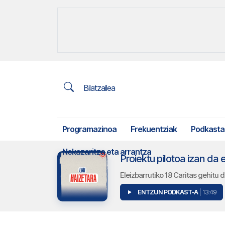
Bilatzailea
Programazinoa
Frekuentziak
Podkasta
Nekazaritza eta arrantza
Proiektu pilotoa izan da
Eleizbarrutiko 18 Caritas gehitu d
ENTZUN PODKAST-A
| 13:49