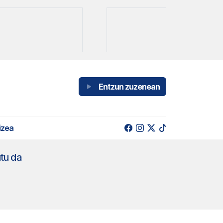
Entzun zuzenean
izea
utu da