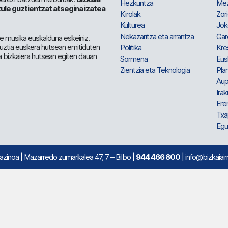
Hezkuntza
Me
ule guztientzat atsegina izatea
Kirolak
Zor
Kulturea
Jok
Nekazaritza eta arrantza
Gar
e musika euskalduna eskeiniz.
 guztia euskera hutsean emitiduten
Politika
Kre
a bizkaiera hutsean egiten dauan
Sormena
Eus
Zientzia eta Teknologia
Plan
Aup
Irak
Ere
Txa
Egu
mazinoa
| Mazarredo zumarkalea 47, 7 – Bilbo |
944 466 800
| info@bizkaiair