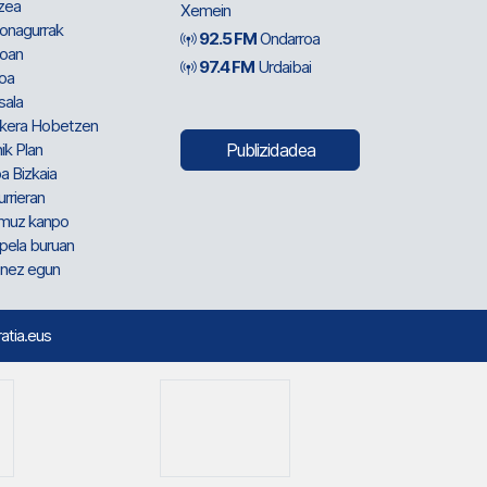
zea
Xemein
ionagurrak
92.5 FM
Ondarroa
oan
97.4 FM
Urdaibai
oa
sala
kera Hobetzen
ik Plan
Publizidadea
a Bizkaia
urrieran
muz kanpo
pela buruan
nez egun
ratia.eus