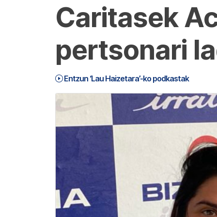
Caritasek Ac
pertsonari l
Entzun ‘Lau Haizetara’-ko podkastak