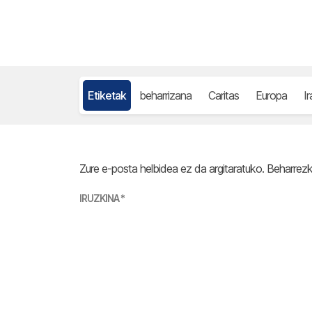
Etiketak
beharrizana
Caritas
Europa
I
Zure e-posta helbidea ez da argitaratuko.
Beharrez
IRUZKINA
*