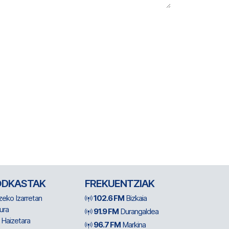
ODKASTAK
FREKUENTZIAK
zeko Izarretan
102.6 FM
Bizkaia
ura
91.9 FM
Durangaldea
 Haizetara
96.7 FM
Markina