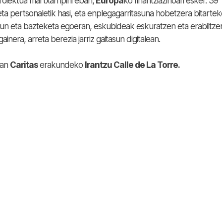
oiektua martxan ipini eban,
Europa
ko finantziazinoari esker. 39
eta pertsonaletik hasi, eta enplegagarritasuna hobetzera bitarte
asun eta bazteketa egoeran, eskubideak eskuratzen eta erabiltze
inera, arreta berezia jarriz gaitasun digitalean.
uan
Caritas
erakundeko
Irantzu Calle de La Torre.