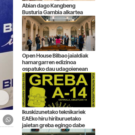
Abian dago Kangbeng
Busturia Gambia alkartea
Open House Bilbao jaialdiak
hamargarren edizinoa
ospatuko dau udagoienean
Ikuskizunetako teknikariek
EAEko hiru hiriburuetako
jaietan greba egingo dabe