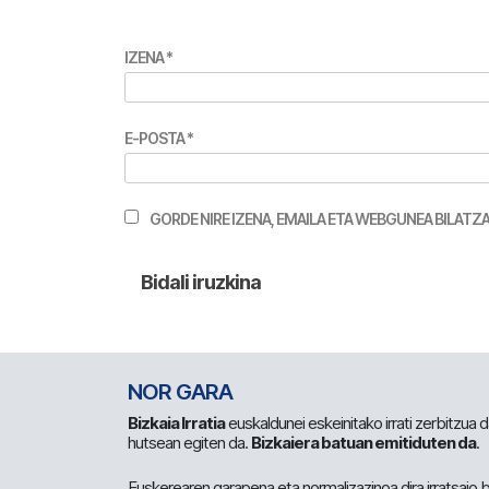
IZENA
*
E-POSTA
*
GORDE NIRE IZENA, EMAILA ETA WEBGUNEA BILA
NOR GARA
Bizkaia Irratia
euskaldunei eskeinitako irrati zerbitzua
hutsean egiten da.
Bizkaiera batuan emitiduten da
.
Euskerearen garapena eta normalizazinoa dira irratsaio 