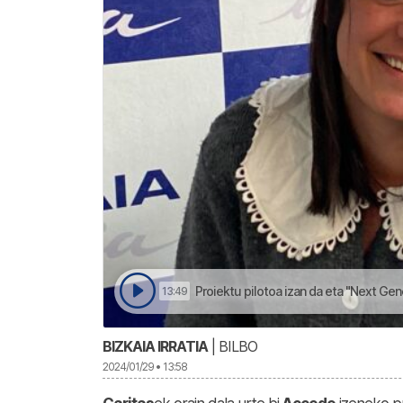
Proiektu pilotoa izan da eta "Next Gen
13:49
BIZKAIA IRRATIA
| BILBO
2024/01/29 • 13:58