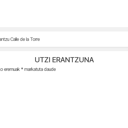
rantzu Calle de la Torre
UTZI ERANTZUNA
ko eremuak
*
markatuta daude