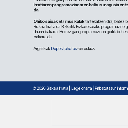
Irratiaren programazinoaren helburu nagusia entz
da
.
Ohiko saioak
eta
musikalak
tartekatzen dira, batez b
Bizkaia Irratia da Bizkaitik Bizkai osorako programazino
dauan bakarra. Horrez gain, programazinoa goitik beher
bakarra da.
Argazkiak
Depositphotos
-en eskuz.
© 2026 Bizkaia Irratia
|
Lege oharra
|
Pribatutasun infor