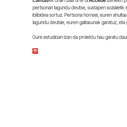
Caritas
ek orain dala urte bi
Accede
izeneko pr
pertsonari lagundu deutse, sustapen sozialetik 
ibilbidea sortuz. Pertsona horreei, euren ahult
lagundu deutsie, euren gaitasunak garatuz, eta ga
Gure estudioan izan da proiektu hau garatu da