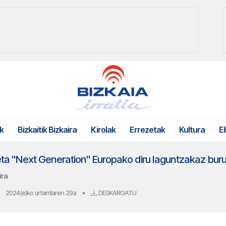
k
Bizkaitik Bizkaira
Kirolak
Errezetak
Kultura
El
 eta "Next Generation" Europako diru laguntzakaz bur
ira
2024(e)ko urtarrilaren 29a
•
DESKARGATU