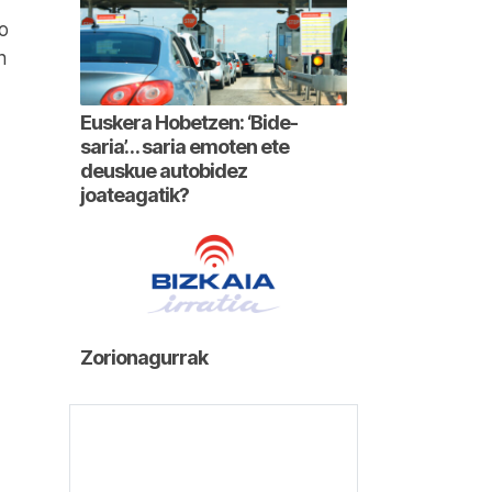
ko
n
Euskera Hobetzen: ‘Bide-
saria’… saria emoten ete
deuskue autobidez
joateagatik?
Zorionagurrak