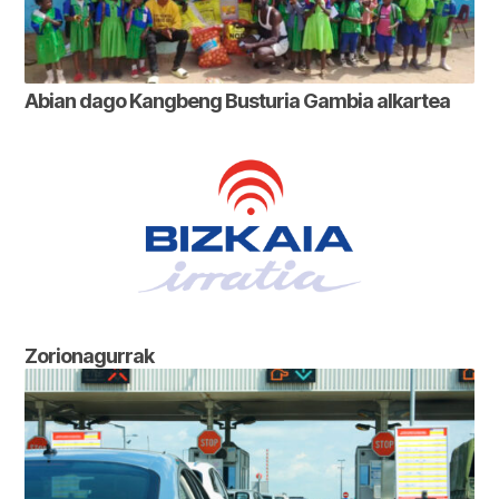
Abian dago Kangbeng Busturia Gambia alkartea
Zorionagurrak