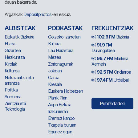
dauan bakarra da.
Argazkiak
Depositphotos
-en eskuz.
ALBISTEAK
PODKASTAK
FREKUENTZIAK
Bizkaitik Bizkaira
Goizeko Izarretan
102.6 FM
Bizkaia
Elizea
Kultura
91.9 FM
Gizartea
Lau Haizetara
Durangaldea
Hezkuntza
Mezea
96.7 FM
Markina
Kirolak
Zorionagurrak
Xemein
Kulturea
Jokoan
92.5 FM
Ondarroa
Nekazaritza eta
Garoa
97.4 FM
Urdaibai
arrantza
Kresala
Politika
Euskera Hobetzen
Sormena
Planik Plan
Zientzia eta
Publizidadea
Aupa Bizkaia
Teknologia
Irakurrieran
Eremuz kanpo
Txapela buruan
Egunez egun