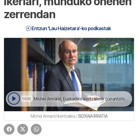
ikerlari, munduko onenen
zerrendan
Entzun ‘Lau Haizetara’-ko podkastak
Michel Armand, Euskadiko ikertzailerik garrantzitsuena dago tartean | Lau Haizetara
14:08
Michel Armand ikertzailea /
BIZKAIA IRRATIA