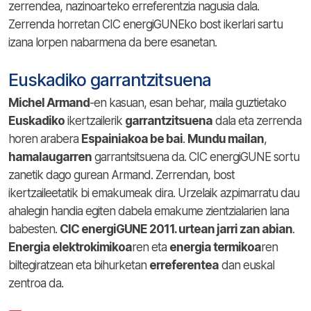
zerrendea, nazinoarteko erreferentzia nagusia dala.
Zerrenda horretan CIC energiGUNEko bost ikerlari sartu
izana lorpen nabarmena da bere esanetan.
Euskadiko garrantzitsuena
Michel Armand
-en kasuan, esan behar, maila guztietako
Euskadiko
ikertzailerik
garrantzitsuena
dala eta zerrenda
horen arabera
Espainiakoa be bai
.
Mundu mailan
,
hamalaugarren
garrantsitsuena da. CIC energiGUNE sortu
zanetik dago gurean Armand. Zerrendan, bost
ikertzaileetatik bi emakumeak dira. Urzelaik azpimarratu dau
ahalegin handia egiten dabela emakume zientzialarien lana
babesten.
CIC energiGUNE 2011. urtean jarri zan abian
.
Energia elektrokimikoa
ren eta
energia termikoa
ren
biltegiratzean eta bihurketan
erreferentea
dan euskal
zentroa da.