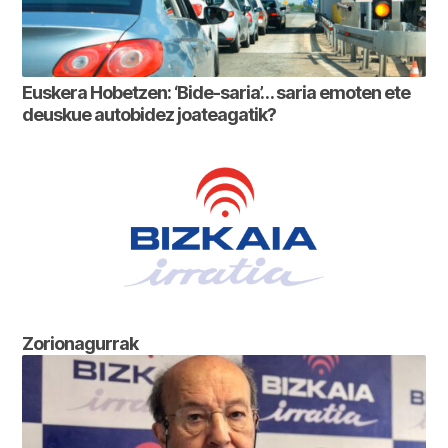
Euskera Hobetzen: ‘Bide-saria’… saria emoten ete
deuskue autobidez joateagatik?
Zorionagurrak