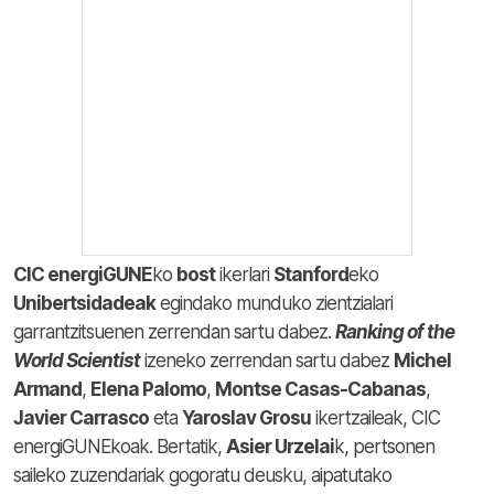
CIC energiGUNE
ko
bost
ikerlari
Stanford
eko
Unibertsidadeak
egindako munduko zientzialari
garrantzitsuenen zerrendan sartu dabez.
Ranking of the
World Scientist
izeneko zerrendan sartu dabez
Michel
Armand
,
Elena Palomo
,
Montse Casas-Cabanas
,
Javier Carrasco
eta
Yaroslav Grosu
ikertzaileak, CIC
energiGUNEkoak. Bertatik,
Asier Urzelai
k, pertsonen
saileko zuzendariak gogoratu deusku, aipatutako