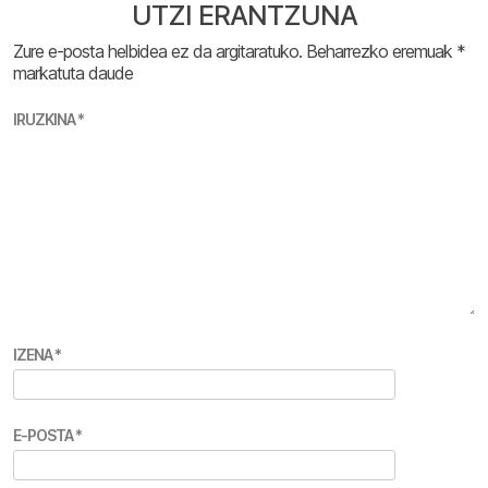
UTZI ERANTZUNA
Zure e-posta helbidea ez da argitaratuko.
Beharrezko eremuak
*
markatuta daude
IRUZKINA
*
IZENA
*
E-POSTA
*