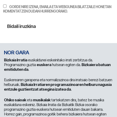
GORDE NIRE IZENA, EMAILA ETA WEBGUNEA BILATZAILE HONETAN
KOMENTATZEN DUDAN HURRENGORAKO.
NOR GARA
Bizkaia Irratia
euskaldunei eskeinitako irrati zerbitzua da.
Programazino guztia
euskera
hutsean egiten da.
Bizkaiera batuan
emitiduten da
.
Euskerearen garapena eta normalizazinoa dira irratsaio berezi batzuen
helburuak.
Bizkaia Irratiaren programazinoaren helburu nagusia
entzule guztientzat atsegina izatea da
.
Ohiko saioak
eta
musikalak
tartekatzen dira, batez be musika
euskalduna eskeiniz. Bizkaia Irratia da Bizkaitik Bizkai osorako
programazino guztia euskera hutsean emitiduten dauan bakarra.
Horrez gain, programazinoa goitik behera bizkaiera hutsean egiten