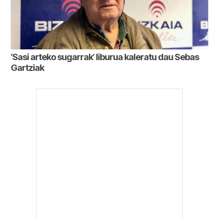
‘Sasi arteko sugarrak’ liburua kaleratu dau Sebas
Gartziak