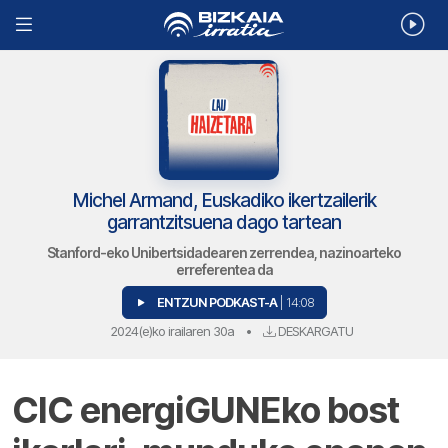
Michel Armand, Euskadiko ikertzailerik
garrantzitsuena dago tartean
Stanford-eko Unibertsidadearen zerrendea, nazinoarteko
erreferentea da
ENTZUN PODKAST-A
| 14:08
2024(e)ko irailaren 30a
•
DESKARGATU
CIC energiGUNEko bost