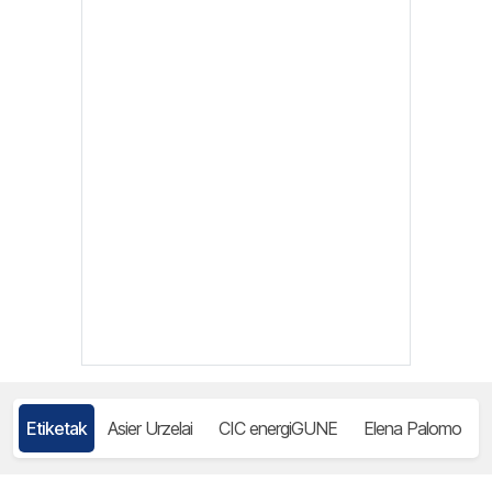
Etiketak
Asier Urzelai
CIC energiGUNE
Elena Palomo