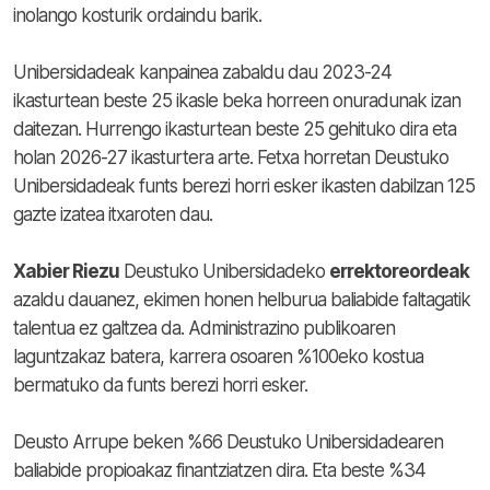
inolango kosturik ordaindu barik.
Unibersidadeak kanpainea zabaldu dau 2023-24
ikasturtean beste 25 ikasle beka horreen onuradunak izan
daitezan. Hurrengo ikasturtean beste 25 gehituko dira eta
holan 2026-27 ikasturtera arte. Fetxa horretan Deustuko
Unibersidadeak funts berezi horri esker ikasten dabilzan 125
gazte izatea itxaroten dau.
Xabier Riezu
Deustuko Unibersidadeko
errektoreordeak
azaldu dauanez, ekimen honen helburua baliabide faltagatik
talentua ez galtzea da. Administrazino publikoaren
laguntzakaz batera, karrera osoaren %100eko kostua
bermatuko da funts berezi horri esker.
Deusto Arrupe beken %66 Deustuko Unibersidadearen
baliabide propioakaz finantziatzen dira. Eta beste %34