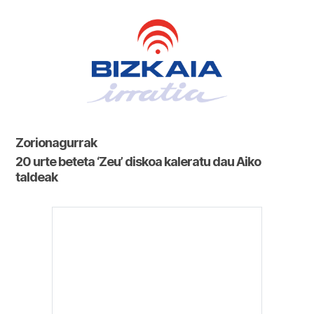
Zorionagurrak
20 urte beteta ‘Zeu’ diskoa kaleratu dau Aiko
taldeak