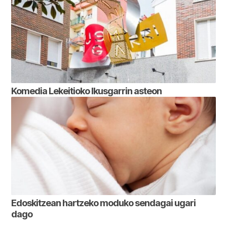
Komedia Lekeitioko Ikusgarrin asteon
Edoskitzean hartzeko moduko sendagai ugari
dago