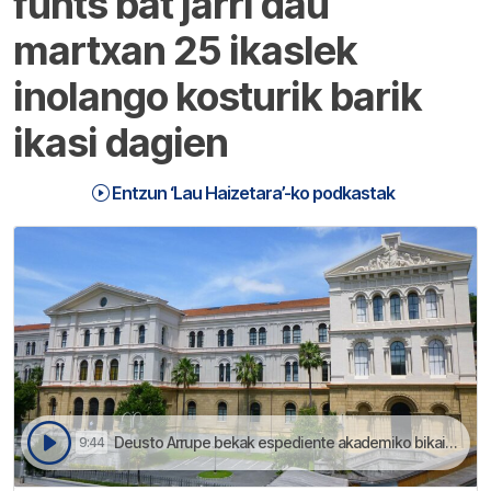
funts bat jarri dau
martxan 25 ikaslek
inolango kosturik barik
ikasi dagien
Entzun ‘Lau Haizetara’-ko podkastak
Deusto Arrupe bekak espediente akademiko bikaina baina baliabiderik ez daukien ikasleentzat dira | Lau Haizetara
9:44