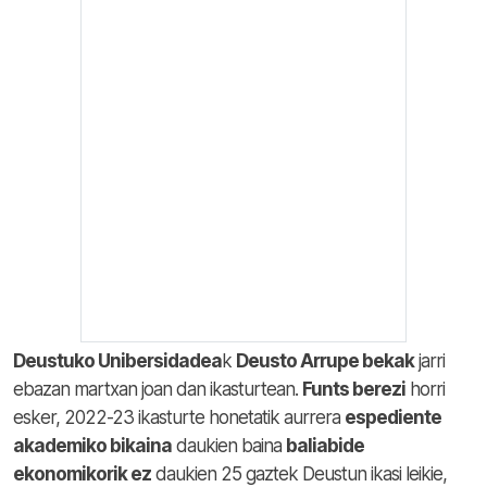
Deustuko Unibersidadea
k
Deusto Arrupe bekak
jarri
ebazan martxan joan dan ikasturtean.
Funts berezi
horri
esker, 2022-23 ikasturte honetatik aurrera
espediente
akademiko bikaina
daukien baina
baliabide
ekonomikorik ez
daukien 25 gaztek Deustun ikasi leikie,