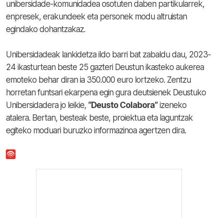
unibersidade-komunidadea osotuten daben partikularrek,
enpresek, erakundeek eta personek modu altruistan
egindako dohantzakaz.
Unibersidadeak lankidetza ildo barri bat zabaldu dau, 2023-
24 ikasturtean beste 25 gazteri Deustun ikasteko aukerea
emoteko behar diran ia 350.000 euro lortzeko. Zentzu
horretan funtsari ekarpena egin gura deutsienek Deustuko
Unibersidadera jo leikie,
“Deusto Colabora”
izeneko
atalera. Bertan, besteak beste, proiektua eta laguntzak
egiteko moduari buruzko informazinoa agertzen dira.