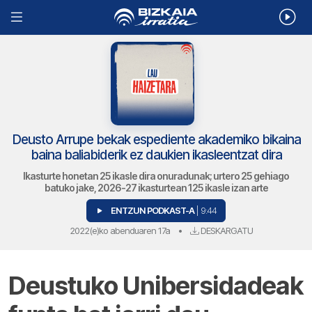
Deusto Arrupe bekak espediente akademiko bikaina
baina baliabiderik ez daukien ikasleentzat dira
Ikasturte honetan 25 ikasle dira onuradunak; urtero 25 gehiago
batuko jake, 2026-27 ikasturtean 125 ikasle izan arte
ENTZUN PODKAST-A
| 9:44
2022(e)ko abenduaren 17a
•
DESKARGATU
Deustuko Unibersidadeak