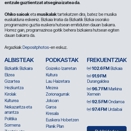
entzule guztientzat atsegina izatea da
.
Ohiko saioak
eta
musikalak
tartekatzen dira, batez be musika
euskalduna eskeiniz. Bizkaia Irratia da Bizkaitik Bizkai osorako
programazino guztia euskera hutsean emitiduten dauan bakarra.
Horrez gain, programazinoa goitik behera bizkaiera hutsean egiten
dauan bakarra da.
Argazkiak
Depositphotos
-en eskuz.
ALBISTEAK
PODKASTAK
FREKUENTZIAK
Bizkaitik Bizkaira
Goizeko Izarretan
102.6 FM
Bizkaia
Elizea
Kultura
91.9 FM
Gizartea
Lau Haizetara
Durangaldea
Hezkuntza
Mezea
96.7 FM
Markina
Kirolak
Zorionagurrak
Xemein
Kulturea
Jokoan
92.5 FM
Ondarroa
Nekazaritza eta
Garoa
97.4 FM
Urdaibai
arrantza
Kresala
Politika
Euskera Hobetzen
Sormena
Planik Plan