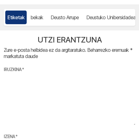
Etiketak
bekak
Deusto Arrupe
Deustuko Unibersidadea
UTZI ERANTZUNA
Zure e-posta helbidea ez da argitaratuko.
Beharrezko eremuak
*
markatuta daude
IRUZKINA
*
IZENA
*