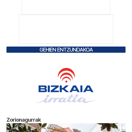
GEHIEN ENTZUNDAKOA
Zorionagurrak