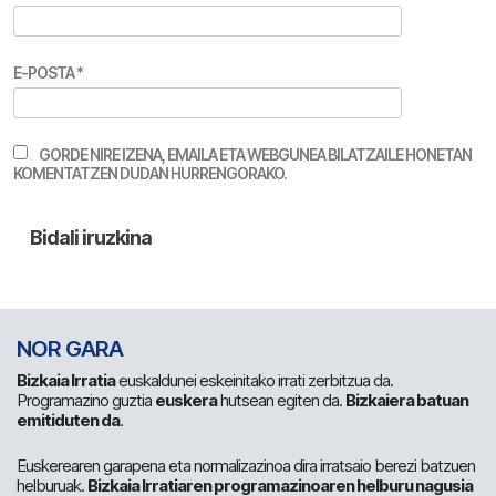
E-POSTA
*
GORDE NIRE IZENA, EMAILA ETA WEBGUNEA BILATZAILE HONETAN
KOMENTATZEN DUDAN HURRENGORAKO.
NOR GARA
Bizkaia Irratia
euskaldunei eskeinitako irrati zerbitzua da.
Programazino guztia
euskera
hutsean egiten da.
Bizkaiera batuan
emitiduten da
.
Euskerearen garapena eta normalizazinoa dira irratsaio berezi batzuen
helburuak.
Bizkaia Irratiaren programazinoaren helburu nagusia