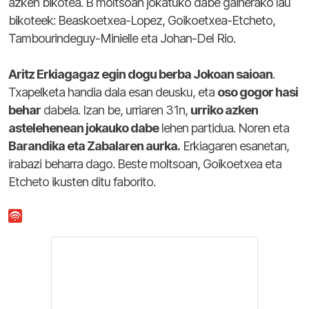
azken bikotea.
B moltsoan jokatuko dabe gainerako lau
bikoteek: Beaskoetxea-Lopez, Goikoetxea-Etcheto,
Tambourindeguy-Minielle eta Johan-Del Rio.
Aritz Erkiagagaz egin dogu berba Jokoan saioan
.
Txapelketa handia dala esan deusku, eta
oso gogor hasi
behar
dabela. Izan be, u
rriaren 31n,
urriko azken
astelehenean jokauko dabe
lehen partidua. Noren eta
Barandika eta Zabalaren aurka.
Erkiagaren esanetan,
irabazi beharra dago. Beste moltsoan, Goikoetxea eta
Etcheto ikusten ditu faborito.