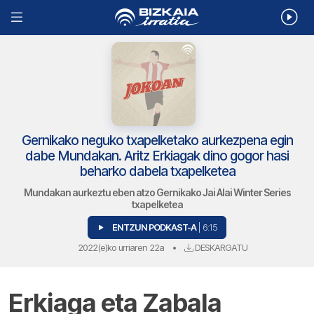
Gernikako neguko txapelketako aurkezpena egin
dabe Mundakan. Aritz Erkiagak dino gogor hasi
beharko dabela txapelketea
Mundakan aurkeztu eben atzo Gernikako Jai Alai Winter Series
txapelketea
ENTZUN PODKAST-A
| 6:15
2022(e)ko urriaren 22a
•
DESKARGATU
Erkiaga eta Zabala