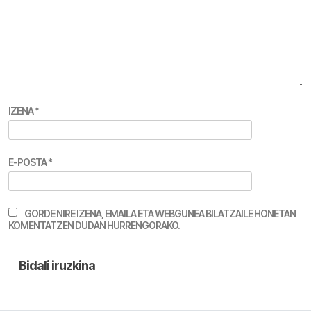
IZENA
*
E-POSTA
*
GORDE NIRE IZENA, EMAILA ETA WEBGUNEA BILATZAILE HONETAN
KOMENTATZEN DUDAN HURRENGORAKO.