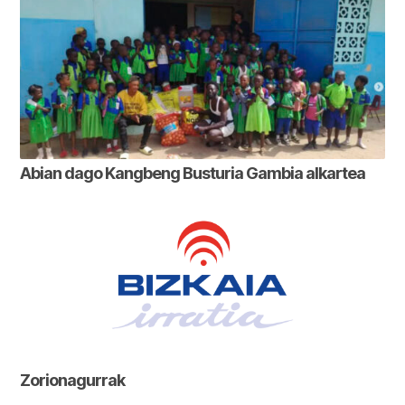
Abian dago Kangbeng Busturia Gambia alkartea
Zorionagurrak