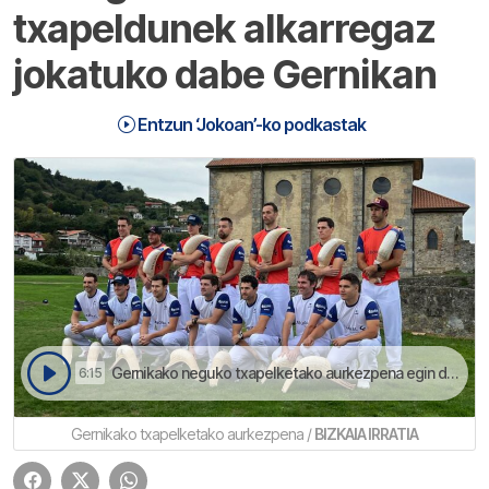
txapeldunek alkarregaz
jokatuko dabe Gernikan
Entzun ‘Jokoan’-ko podkastak
Gernikako neguko txapelketako aurkezpena egin dabe Mundakan. Aritz Erkiagak dino gogor hasi beharko dabela txapelketea | Jokoan
6:15
Gernikako txapelketako aurkezpena /
BIZKAIA IRRATIA