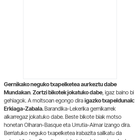
Gernikako neguko txapelketea aurkeztu dabe
Mundakan
.
Zortzi bikotek jokatuko dabe
, igaz baino bi
gehiagok.
A moltsoan egongo dira
igazko txapeldunak:
Erkiaga-Zabala.
Barandika-Lekerika gernikarrek
alkarregaz jokatuko dabe. Beste bikote biak motso
honetan Olharan-Basque eta Urrutia-Aimar izango dira.
Be
rriatuko neguko txapelketea irabazita sailkatu da