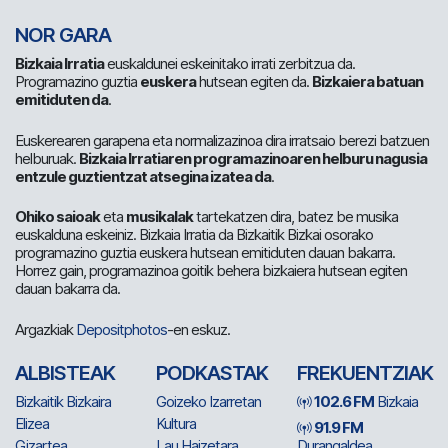
NOR GARA
Bizkaia Irratia
euskaldunei eskeinitako irrati zerbitzua da.
Programazino guztia
euskera
hutsean egiten da.
Bizkaiera batuan
emitiduten da
.
Euskerearen garapena eta normalizazinoa dira irratsaio berezi batzuen
helburuak.
Bizkaia Irratiaren programazinoaren helburu nagusia
entzule guztientzat atsegina izatea da
.
Ohiko saioak
eta
musikalak
tartekatzen dira, batez be musika
euskalduna eskeiniz. Bizkaia Irratia da Bizkaitik Bizkai osorako
programazino guztia euskera hutsean emitiduten dauan bakarra.
Horrez gain, programazinoa goitik behera bizkaiera hutsean egiten
dauan bakarra da.
Argazkiak
Depositphotos
-en eskuz.
ALBISTEAK
PODKASTAK
FREKUENTZIAK
Bizkaitik Bizkaira
Goizeko Izarretan
102.6 FM
Bizkaia
Elizea
Kultura
91.9 FM
Gizartea
Lau Haizetara
Durangaldea