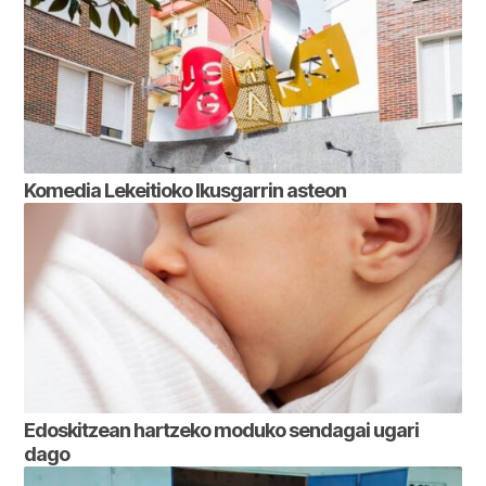
Komedia Lekeitioko Ikusgarrin asteon
Edoskitzean hartzeko moduko sendagai ugari
dago