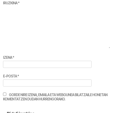
IRUZKINA
*
IZENA
*
E-POSTA
*
GORDE NIRE IZENA, EMAILA ETA WEBGUNEA BILATZAILE HONETAN
KOMENTATZEN DUDAN HURRENGORAKO.