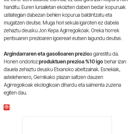
handitu. Euren lursailetan ekoizten daben bedar kopuruak
ustiategian dabezan behien kopurua baldintzatu eta
mugatzen deutse. Muga hori sekula igaroten ez dabela
zehaztu deusku Jon Kepa Agirregoikoak. Oreka horrek
pentsuaren prezioaren igoereari eutsen lagundu deutse.
Argindarraren eta gasolioaren prezio
a garestitu da.
Honen ondorioz
produktuen prezioa %10 igo
behar izan
dauela zehaztu deusku Etxanoko abeltzainak. Esnekiak,
astelehenero, Gernikako plazan saltzen dauzen
Agirregoikoak ekologikoan dihardu eta salmenta zuzena
egiten dau.