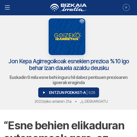
Jon Kepa Agirregoikoak esnekien prezioa %10 igo
behar izan dauela azaldu deusku
Euskadin 6 mila esne behi inguru hil dabez pentsuen prezioaren
igoerak eraginda
ENTZUN PODKAST-A
| 6:26
2022(e)ko urriaren 21a
•
DESKARGATU
“Esne behien elikaduran