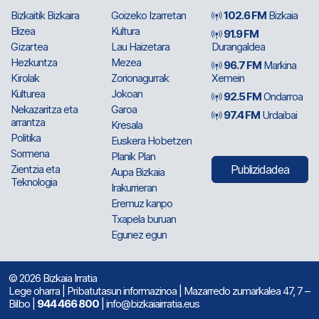
Bizkaitik Bizkaira
Goizeko Izarretan
102.6 FM
Bizkaia
Elizea
Kultura
91.9 FM
Gizartea
Lau Haizetara
Durangaldea
Hezkuntza
Mezea
96.7 FM
Markina
Kirolak
Zorionagurrak
Xemein
Kulturea
Jokoan
92.5 FM
Ondarroa
Nekazaritza eta
Garoa
97.4 FM
Urdaibai
arrantza
Kresala
Politika
Euskera Hobetzen
Sormena
Planik Plan
Zientzia eta
Publizidadea
Aupa Bizkaia
Teknologia
Irakurrieran
Eremuz kanpo
Txapela buruan
Egunez egun
© 2026 Bizkaia Irratia
Lege oharra
|
Pribatutasun informazinoa
| Mazarredo zumarkalea 47, 7 –
Bilbo |
944 466 800
| info@bizkaiairratia.eus