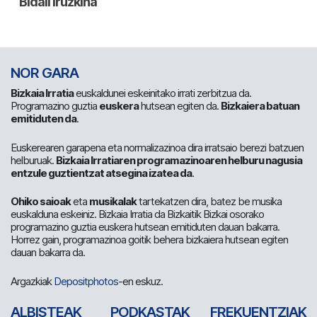
NOR GARA
Bizkaia Irratia
euskaldunei eskeinitako irrati zerbitzua da.
Programazino guztia
euskera
hutsean egiten da.
Bizkaiera batuan
emitiduten da
.
Euskerearen garapena eta normalizazinoa dira irratsaio berezi batzuen
helburuak.
Bizkaia Irratiaren programazinoaren helburu nagusia
entzule guztientzat atsegina izatea da
.
Ohiko saioak
eta
musikalak
tartekatzen dira, batez be musika
euskalduna eskeiniz. Bizkaia Irratia da Bizkaitik Bizkai osorako
programazino guztia euskera hutsean emitiduten dauan bakarra.
Horrez gain, programazinoa goitik behera bizkaiera hutsean egiten
dauan bakarra da.
Argazkiak
Depositphotos
-en eskuz.
ALBISTEAK
PODKASTAK
FREKUENTZIAK