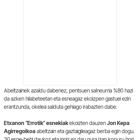
Abeltzainek azaldu dabenez, pentsuen salneurria %80 hazi
da azken hilabeteetan eta esneagaz ekoizpen gastuei ezin
erantzunda, okelea salduta gehiago irabazten dabe.
Etxanon
“Errotik” esnekiak
ekoizten dauzen
Jon Kepa
Agirregoikoa
abeltzain eta gaztaigileagaz berba egin dogu.
30 esne-behi daukoz eta inoiz ez dau gura izan kopuru hori