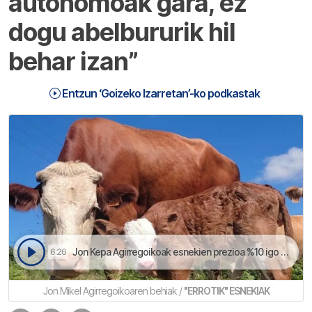
autonomoak gara, ez
dogu abelbururik hil
behar izan”
Entzun ‘Goizeko Izarretan’-ko podkastak
Jon Kepa Agirregoikoak esnekien prezioa %10 igo behar izan dauela azaldu deusku | Goizeko Izarretan
6:26
Jon Mikel Agirregoikoaren behiak /
"ERROTIK" ESNEKIAK