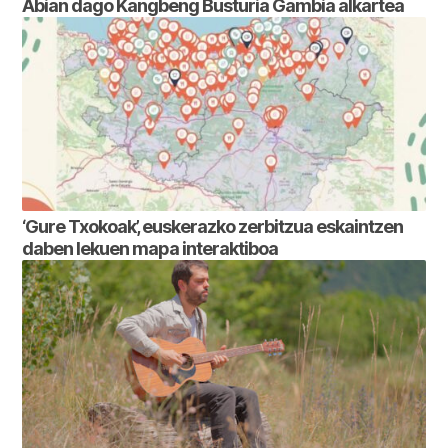
Abian dago Kangbeng Busturia Gambia alkartea
‘Gure Txokoak’, euskerazko zerbitzua eskaintzen
daben lekuen mapa interaktiboa