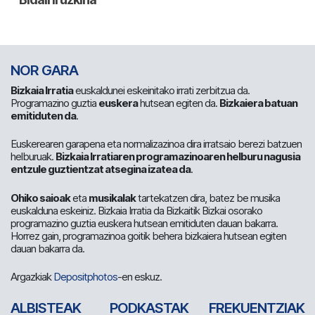
NOR GARA
Bizkaia Irratia
euskaldunei eskeinitako irrati zerbitzua da.
Programazino guztia
euskera
hutsean egiten da.
Bizkaiera batuan
emitiduten da
.
Euskerearen garapena eta normalizazinoa dira irratsaio berezi batzuen
helburuak.
Bizkaia Irratiaren programazinoaren helburu nagusia
entzule guztientzat atsegina izatea da
.
Ohiko saioak
eta
musikalak
tartekatzen dira, batez be musika
euskalduna eskeiniz. Bizkaia Irratia da Bizkaitik Bizkai osorako
programazino guztia euskera hutsean emitiduten dauan bakarra.
Horrez gain, programazinoa goitik behera bizkaiera hutsean egiten
dauan bakarra da.
Argazkiak
Depositphotos
-en eskuz.
ALBISTEAK
PODKASTAK
FREKUENTZIAK