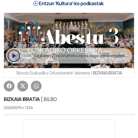
Entzun ‘Kultura’-ko podkastak
Bagilaren 23ra bitarteko epea dago izena emoteko | Kultura
18:04
'Abestu Euskadiko Orkestrarekin' ekimena /
BIZKAIA IRRATIA
BIZKAIA IRRATIA
| BILBO
2026/06/15 • 13:59