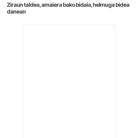
Ziraun taldea, amaiera bako bidaia, helmuga bidea
danean