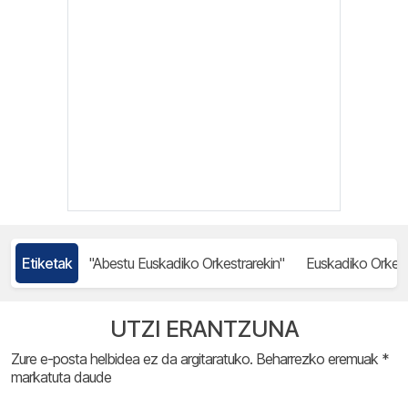
Etiketak
"Abestu Euskadiko Orkestrarekin"
Euskadiko Orkest
UTZI ERANTZUNA
Zure e-posta helbidea ez da argitaratuko.
Beharrezko eremuak
*
markatuta daude