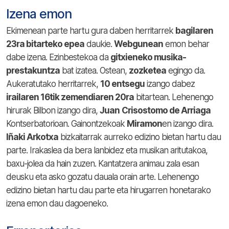
Izena emon
Ekimenean parte hartu gura daben herritarrek
bagilaren
23ra bitarteko epea
daukie.
Webgunean
emon behar
dabe izena. Ezinbestekoa da
gitxieneko musika-
prestakuntza
bat izatea. Ostean,
zozketea
egingo da.
Aukeratutako herritarrek,
10 entsegu
izango dabez
irailaren 16tik zemendiaren 20ra
bitartean. Lehenengo
hirurak Bilbon izango dira,
Juan
Crisostomo de Arriaga
Kontserbatorioan. Gainontzekoak
Miramon
en izango dira.
Iñaki Arkotxa
bizkaitarrak aurreko edizino bietan hartu dau
parte. Irakaslea da bera lanbidez eta musikan aritutakoa,
baxu-jolea da hain zuzen. Kantatzera animau zala esan
deusku eta asko gozatu dauala orain arte. Lehenengo
edizino bietan hartu dau parte eta hirugarren honetarako
izena emon dau dagoeneko.