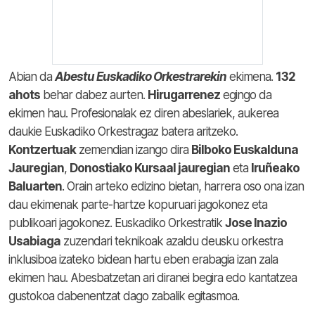
Abian da
Abestu Euskadiko Orkestrarekin
ekimena.
132
ahots
behar dabez aurten.
Hirugarrenez
egingo da
ekimen hau. Profesionalak ez diren abeslariek, aukerea
daukie Euskadiko Orkestragaz batera aritzeko.
Kontzertuak
zemendian izango dira
Bilboko Euskalduna
Jauregian
,
Donostiako Kursaal jauregian
eta
Iruñeako
Baluarten
. Orain arteko edizino bietan, harrera oso ona izan
dau ekimenak parte-hartze kopuruari jagokonez eta
publikoari jagokonez. Euskadiko Orkestratik
Jose Inazio
Usabiaga
zuzendari teknikoak azaldu deusku orkestra
inklusiboa izateko bidean hartu eben erabagia izan zala
ekimen hau. Abesbatzetan ari diranei begira edo kantatzea
gustokoa dabenentzat dago zabalik egitasmoa.