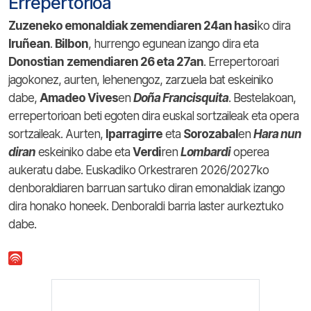
Errepertorioa
Zuzeneko emonaldiak zemendiaren 24an hasi
ko dira
Iruñean
.
Bilbon
, hurrengo egunean izango dira eta
Donostian
zemendiaren 26 eta 27an
. Errepertoroari
jagokonez, aurten, lehenengoz, zarzuela bat eskeiniko
dabe,
Amadeo Vives
en
Doña Francisquita
. Bestelakoan,
errepertorioan beti egoten dira euskal sortzaileak eta opera
sortzaileak. Aurten,
Iparragirre
eta
Sorozabal
en
Hara nun
diran
eskeiniko dabe eta
Verdi
ren
Lombardi
operea
aukeratu dabe. Euskadiko Orkestraren 2026/2027ko
denboraldiaren barruan sartuko diran emonaldiak izango
dira honako honeek. Denboraldi barria laster aurkeztuko
dabe.