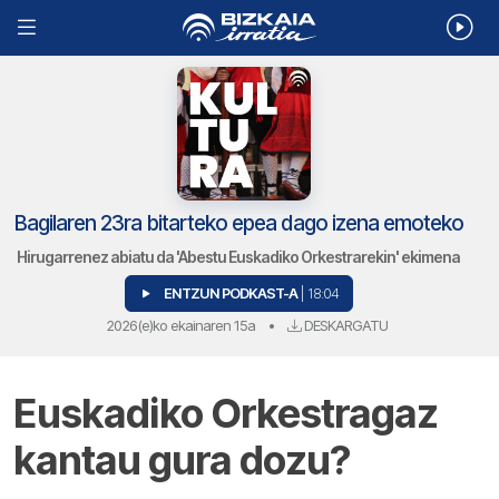
Bagilaren 23ra bitarteko epea dago izena emoteko
Hirugarrenez abiatu da 'Abestu Euskadiko Orkestrarekin' ekimena
ENTZUN PODKAST-A
| 18:04
2026(e)ko ekainaren 15a
•
DESKARGATU
Euskadiko Orkestragaz
kantau gura dozu?