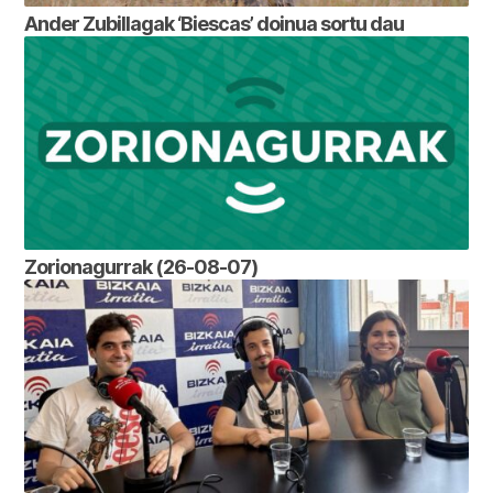
Ander Zubillagak ‘Biescas’ doinua sortu dau
Zorionagurrak (26-08-07)