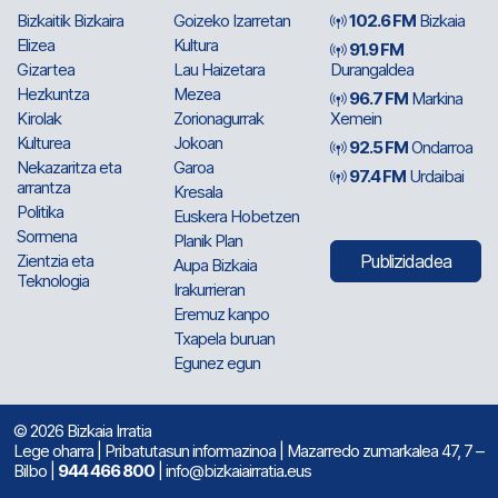
Bizkaitik Bizkaira
Goizeko Izarretan
102.6 FM
Bizkaia
Elizea
Kultura
91.9 FM
Gizartea
Lau Haizetara
Durangaldea
Hezkuntza
Mezea
96.7 FM
Markina
Kirolak
Zorionagurrak
Xemein
Kulturea
Jokoan
92.5 FM
Ondarroa
Nekazaritza eta
Garoa
97.4 FM
Urdaibai
arrantza
Kresala
Politika
Euskera Hobetzen
Sormena
Planik Plan
Zientzia eta
Publizidadea
Aupa Bizkaia
Teknologia
Irakurrieran
Eremuz kanpo
Txapela buruan
Egunez egun
© 2026 Bizkaia Irratia
Lege oharra
|
Pribatutasun informazinoa
| Mazarredo zumarkalea 47, 7 –
Bilbo |
944 466 800
| info@bizkaiairratia.eus