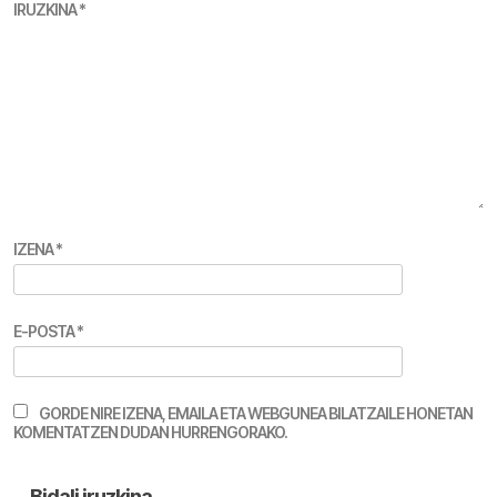
IRUZKINA
*
IZENA
*
E-POSTA
*
GORDE NIRE IZENA, EMAILA ETA WEBGUNEA BILATZAILE HONETAN
KOMENTATZEN DUDAN HURRENGORAKO.