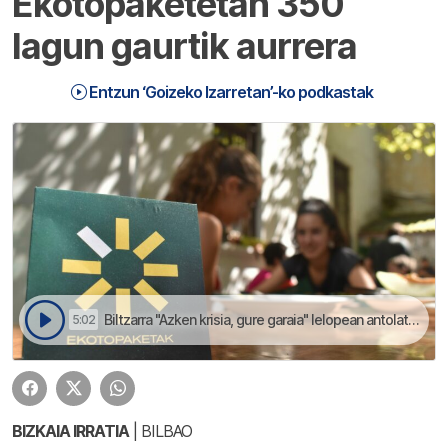
Ekotopaketetan 350
lagun gaurtik aurrera
Entzun ‘Goizeko Izarretan’-ko podkastak
Biltzarra "Azken krisia, gure garaia" lelopean antolatu dabe | Goizeko Izarretan
5:02
BIZKAIA IRRATIA
| BILBAO