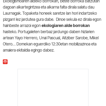
Ekologismoaren aldeko borrokan, beste borroka batzutan
dagoan alkartegintzea eta alkarna falta dirala salatu dau
Laurnagak. Topaketa honeek saretze lan hori indartzeko
pizgarri lez jardutea gura dabe. Dinoe sekula ez dirala egon
hainbeste arrazoi egon
ekologiaren alde borrokan
hasteko. Portugaleten berbaz jardungo daben hizlarien
artean Yayo Herrero, Unai Pascual, Aitziber Sarobe, Mikel
Otero… Domekan eguerdiko 12:30etan mobilizazinoa eta
amaiera ekitaldia egingo dabez.