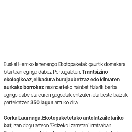
Euskal Herriko lehenengo Ekotopaketak gaurtik domekara
bitartean egingo dabez Portugaleten.
Trantsizino
ekologikoaz, elikadura burujaubetzaz edo klimaren
aurkako borrokaz
nazinoarteko hainbat hizlarik berba
egingo dabe eta euren gogoetak entzuten eta beste batzuk
partekatzen
350 lagun
arituko dira.
Gorka Laurnaga, Ekotopaketetako antolatzailetariko
bat
, izan dogu asteon “Goizeko Izarretan” irratsaioan.