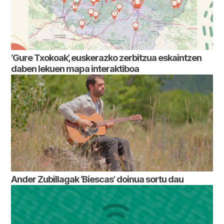
‘Gure Txokoak’, euskerazko zerbitzua eskaintzen
daben lekuen mapa interaktiboa
Ander Zubillagak ‘Biescas’ doinua sortu dau