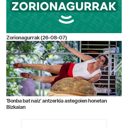
Zorionagurrak (26-08-07)
‘Bonba bat naiz’ antzerkia astegoien honetan
Bizkaian