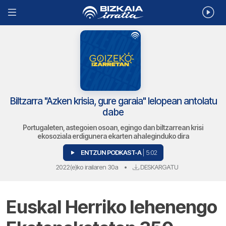
Biltzarra "Azken krisia, gure garaia" lelopean antolatu
dabe
Portugaleten, astegoien osoan, egingo dan biltzarrean krisi
ekosoziala erdigunera ekarten ahaleginduko dira
ENTZUN PODKAST-A
| 5:02
2022(e)ko irailaren 30a
•
DESKARGATU
Euskal Herriko lehenengo