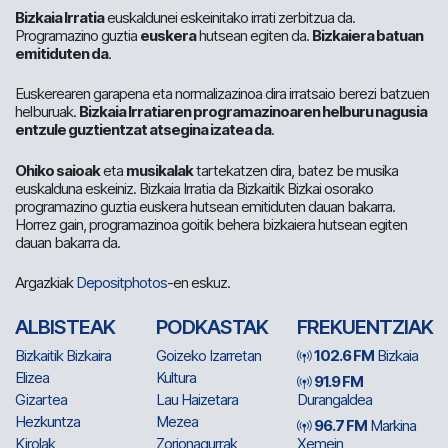
Bizkaia Irratia
euskaldunei eskeinitako irrati zerbitzua da.
Programazino guztia
euskera
hutsean egiten da.
Bizkaiera batuan
emitiduten da
.
Euskerearen garapena eta normalizazinoa dira irratsaio berezi batzuen
helburuak.
Bizkaia Irratiaren programazinoaren helburu nagusia
entzule guztientzat atsegina izatea da
.
Ohiko saioak
eta
musikalak
tartekatzen dira, batez be musika
euskalduna eskeiniz. Bizkaia Irratia da Bizkaitik Bizkai osorako
programazino guztia euskera hutsean emitiduten dauan bakarra.
Horrez gain, programazinoa goitik behera bizkaiera hutsean egiten
dauan bakarra da.
Argazkiak
Depositphotos
-en eskuz.
ALBISTEAK
PODKASTAK
FREKUENTZIAK
Bizkaitik Bizkaira
Goizeko Izarretan
102.6 FM
Bizkaia
Elizea
Kultura
91.9 FM
Gizartea
Lau Haizetara
Durangaldea
Hezkuntza
Mezea
96.7 FM
Markina
Kirolak
Zorionagurrak
Xemein