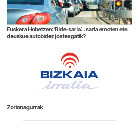
Euskera Hobetzen: ‘Bide-saria’… saria emoten ete
deuskue autobidez joateagatik?
Zorionagurrak