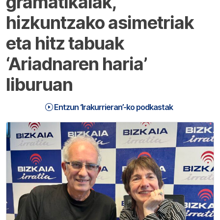
gramatikalak,
hizkuntzako asimetriak
eta hitz tabuak
‘Ariadnaren haria’
liburuan
Entzun ‘Irakurrieran’-ko podkastak