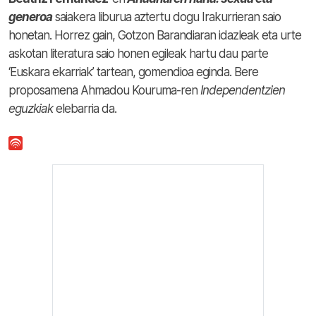
generoa
saiakera liburua aztertu dogu Irakurrieran saio
honetan. Horrez gain, Gotzon Barandiaran idazleak eta urte
askotan literatura saio honen egileak hartu dau parte
‘Euskara ekarriak’ tartean, gomendioa eginda. Bere
proposamena Ahmadou Kouruma-ren
Independentzien
eguzkiak
elebarria da.