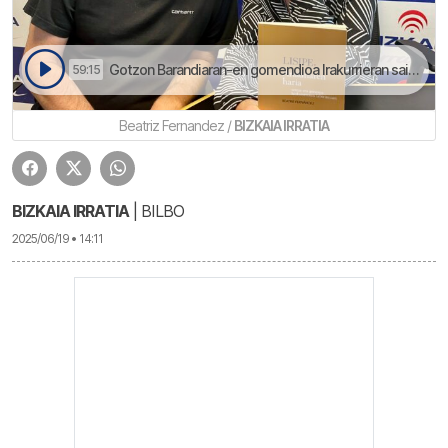
Gotzon Barandiaran-en gomendioa Irakurrieran saio honetan | Irakurrieran
59:15
Beatriz Fernandez /
BIZKAIA IRRATIA
BIZKAIA IRRATIA
| BILBO
2025/06/19 • 14:11