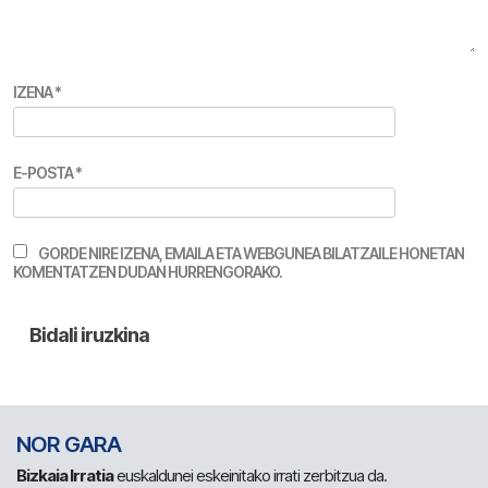
IZENA
*
E-POSTA
*
GORDE NIRE IZENA, EMAILA ETA WEBGUNEA BILATZAILE HONETAN
KOMENTATZEN DUDAN HURRENGORAKO.
NOR GARA
Bizkaia Irratia
euskaldunei eskeinitako irrati zerbitzua da.