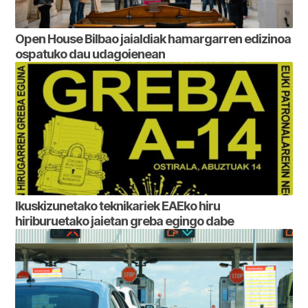
Open House Bilbao jaialdiak hamargarren edizinoa
ospatuko dau udagoienean
Ikuskizunetako teknikariek EAEko hiru
hiriburuetako jaietan greba egingo dabe