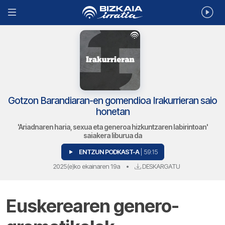
Gotzon Barandiaran-en gomendioa Irakurrieran saio
honetan
'Ariadnaren haria, sexua eta generoa hizkuntzaren labirintoan'
saiakera liburua da
ENTZUN PODKAST-A
| 59:15
2025(e)ko ekainaren 19a
•
DESKARGATU
Euskerearen genero-