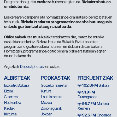
Programazino guztia
euskera
hutsean egiten da.
Bizkaiera batuan
emitiduten da
.
Euskerearen garapena eta normalizazinoa dira irratsaio berezi batzuen
helburuak.
Bizkaia Irratiaren programazinoaren helburu nagusia
entzule guztientzat atsegina izatea da
.
Ohiko saioak
eta
musikalak
tartekatzen dira, batez be musika
euskalduna eskeiniz. Bizkaia Irratia da Bizkaitik Bizkai osorako
programazino guztia euskera hutsean emitiduten dauan bakarra.
Horrez gain, programazinoa goitik behera bizkaiera hutsean egiten
dauan bakarra da.
Argazkiak
Depositphotos
-en eskuz.
ALBISTEAK
PODKASTAK
FREKUENTZIAK
Bizkaitik Bizkaira
Goizeko Izarretan
102.6 FM
Bizkaia
Elizea
Kultura
91.9 FM
Gizartea
Lau Haizetara
Durangaldea
Hezkuntza
Mezea
96.7 FM
Markina
Kirolak
Zorionagurrak
Xemein
Kulturea
Jokoan
92.5 FM
Ondarroa