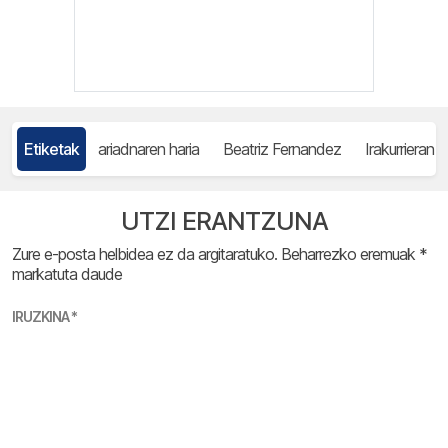
Etiketak
ariadnaren haria
Beatriz Fernandez
Irakurrieran
UTZI ERANTZUNA
Zure e-posta helbidea ez da argitaratuko.
Beharrezko eremuak
*
markatuta daude
IRUZKINA
*