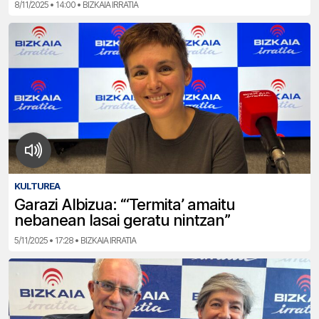
8/11/2025 • 14:00 • BIZKAIA IRRATIA
KULTUREA
Garazi Albizua: “‘Termita’ amaitu
nebanean lasai geratu nintzan”
5/11/2025 • 17:28 • BIZKAIA IRRATIA