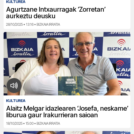
KULTUREA
Agurtzane Intxaurragak ‘Zorretan’
aurkeztu deusku
28/10/2025 • 13:16 • BIZKAIA IRRATIA
KULTUREA
Alaitz Melgar idazlearen ‘Josefa, neskame’
liburua gaur Irakurrieran saioan
18/10/2025 • 15:00 • BIZKAIA IRRATIA