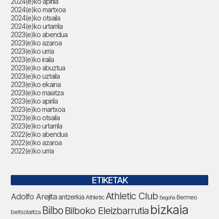
2024(e)ko apirila
2024(e)ko martxoa
2024(e)ko otsaila
2024(e)ko urtarrila
2023(e)ko abendua
2023(e)ko azaroa
2023(e)ko urria
2023(e)ko iraila
2023(e)ko abuztua
2023(e)ko uztaila
2023(e)ko ekaina
2023(e)ko maiatza
2023(e)ko apirila
2023(e)ko martxoa
2023(e)ko otsaila
2023(e)ko urtarrila
2022(e)ko abendua
2022(e)ko azaroa
2022(e)ko urria
ETIKETAK
Athletic Club
Adolfo Arejita
antzerkia
Athletic
Bermeo
Begoña
bizkaia
Bilbo
Bilboko Eleizbarrutia
bertsolaritza