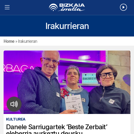
Irakurrieran
Home
»
Irakurrieran
KULTUREA
Danele Sarriugartek ‘Beste Zerbait’
eleberria aurkeztu deusku