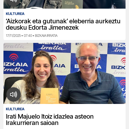
KULTUREA
‘Aizkorak eta gutunak’ eleberria aurkeztu
deusku Edorta Jimenezek
17/11/2025 • 07:40 • BIZKAIA IRRATIA
KULTUREA
Irati Majuelo Itoiz idazlea asteon
Irakurrieran saioan