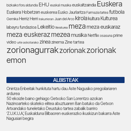
Euskera
EHU
euskaltzaindia
bizkaiko foru aldundia
euskal musika
futbola
Euskera Hobetzen
euskerea
Eusko Jaurlaritza
Farmazia tartea
kirola
Kulturea
kultura
Herriz Herri
Gernika
Juan del Arco
Irakurrieran
meza
Lekeitio
meza euskaraz
labayru fundazioa
literaturea
meza euskeraz
mezea
musika
Netflix
prime
osasuna
zinea
zinema
Zine tartea
video
urte askotarako
zorionagurrak
zorionak
zorionak
emon
ALBISTEAK
Onintza Enbeitak hunkituta hartu dau Aste Nagusiko pregoilariaren
ardurea
50 ekoizle baino gehiago Getxoko San Lorentzo azokan
Nazinoarteko skateko elitea abuztuaren 8an batuko da Getxon
Artxandako tuneletako Deustuko tartea zabalik barriro
‘Z.U.K.U.A.’, Euskalduna Bilbaoren euskerazko ikuskizun bakarra Aste
Nagusiari begira