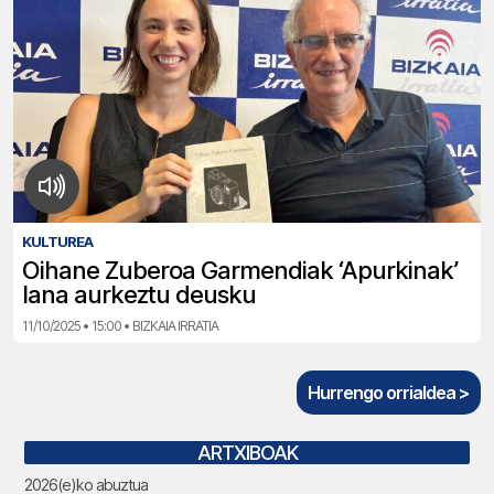
KULTUREA
Oihane Zuberoa Garmendiak ‘Apurkinak’
lana aurkeztu deusku
11/10/2025 • 15:00 • BIZKAIA IRRATIA
Hurrengo orrialdea >
ARTXIBOAK
2026(e)ko abuztua