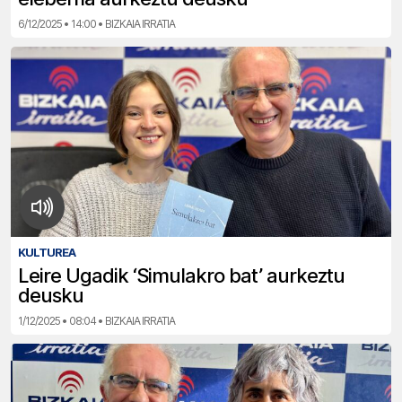
6/12/2025 • 14:00 • BIZKAIA IRRATIA
KULTUREA
Leire Ugadik ‘Simulakro bat’ aurkeztu
deusku
1/12/2025 • 08:04 • BIZKAIA IRRATIA