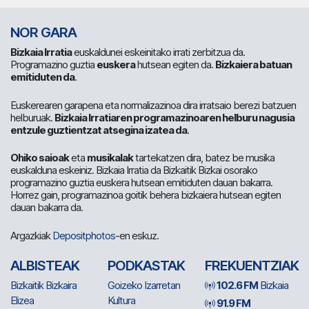
NOR GARA
Bizkaia Irratia
euskaldunei eskeinitako irrati zerbitzua da.
Programazino guztia
euskera
hutsean egiten da.
Bizkaiera batuan
emitiduten da
.
Euskerearen garapena eta normalizazinoa dira irratsaio berezi batzuen
helburuak.
Bizkaia Irratiaren programazinoaren helburu nagusia
entzule guztientzat atsegina izatea da
.
Ohiko saioak
eta
musikalak
tartekatzen dira, batez be musika
euskalduna eskeiniz. Bizkaia Irratia da Bizkaitik Bizkai osorako
programazino guztia euskera hutsean emitiduten dauan bakarra.
Horrez gain, programazinoa goitik behera bizkaiera hutsean egiten
dauan bakarra da.
Argazkiak
Depositphotos
-en eskuz.
ALBISTEAK
PODKASTAK
FREKUENTZIAK
Bizkaitik Bizkaira
Goizeko Izarretan
102.6 FM
Bizkaia
Elizea
Kultura
91.9 FM