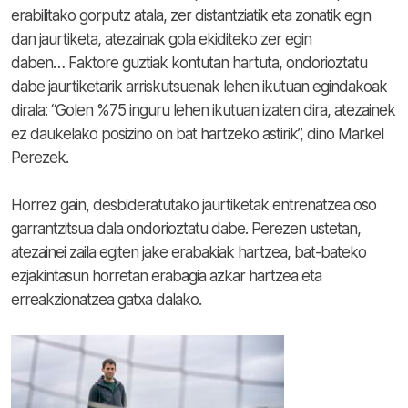
erabilitako gorputz atala, zer distantziatik eta zonatik egin
dan jaurtiketa, atezainak gola ekiditeko zer egin
daben… Faktore guztiak kontutan hartuta, ondorioztatu
dabe jaurtiketarik arriskutsuenak lehen ikutuan egindakoak
dirala: “Golen %75 inguru lehen ikutuan izaten dira, atezainek
ez daukelako posizino on bat hartzeko astirik”, dino Markel
Perezek.
Horrez gain, desbideratutako jaurtiketak entrenatzea oso
garrantzitsua dala ondorioztatu dabe. Perezen ustetan,
atezainei zaila egiten jake erabakiak hartzea, bat-bateko
ezjakintasun horretan erabagia azkar hartzea eta
erreakzionatzea gatxa dalako.