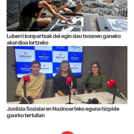
Luberri konpartsak dei egin dau txosnen ganeko
akordioa lortzeko
Justizia Sozialaren Nazinoarteko eguna hizpide
gaurko tertulian