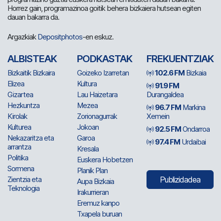
Horrez gain, programazinoa goitik behera bizkaiera hutsean egiten
dauan bakarra da.
Argazkiak
Depositphotos
-en eskuz.
ALBISTEAK
PODKASTAK
FREKUENTZIAK
Bizkaitik Bizkaira
Goizeko Izarretan
102.6 FM
Bizkaia
Elizea
Kultura
91.9 FM
Gizartea
Lau Haizetara
Durangaldea
Hezkuntza
Mezea
96.7 FM
Markina
Kirolak
Zorionagurrak
Xemein
Kulturea
Jokoan
92.5 FM
Ondarroa
Nekazaritza eta
Garoa
97.4 FM
Urdaibai
arrantza
Kresala
Politika
Euskera Hobetzen
Sormena
Planik Plan
Zientzia eta
Publizidadea
Aupa Bizkaia
Teknologia
Irakurrieran
Eremuz kanpo
Txapela buruan