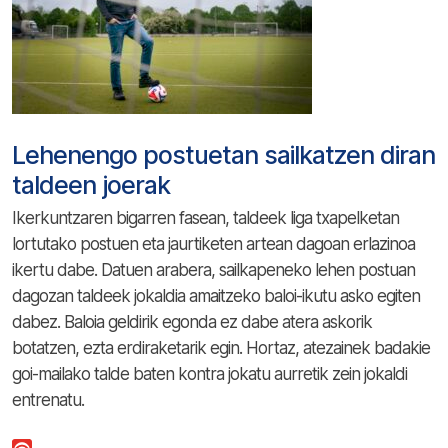
Lehenengo postuetan sailkatzen diran
taldeen joerak
Ikerkuntzaren bigarren fasean, taldeek liga txapelketan
lortutako postuen eta jaurtiketen artean dagoan erlazinoa
ikertu dabe. Datuen arabera, sailkapeneko lehen postuan
dagozan taldeek jokaldia amaitzeko baloi-ikutu asko egiten
dabez. Baloia geldirik egonda ez dabe atera askorik
botatzen, ezta erdiraketarik egin. Hortaz, atezainek badakie
goi-mailako talde baten kontra jokatu aurretik zein jokaldi
entrenatu.