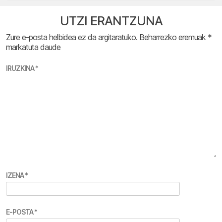
UTZI ERANTZUNA
Zure e-posta helbidea ez da argitaratuko.
Beharrezko eremuak
*
markatuta daude
IRUZKINA
*
IZENA
*
E-POSTA
*