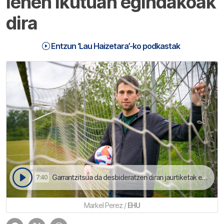
lehen ikutuan egindakoak
dira
Entzun ‘Lau Haizetara’-ko podkastak
Garrantzitsua da desbideratzen diran jaurtiketak entrenatzea | Lau Haizetara
7:40
Markel Perez /
EHU