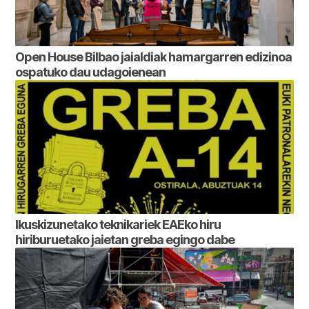
Open House Bilbao jaialdiak hamargarren edizinoa
ospatuko dau udagoienean
Ikuskizunetako teknikariek EAEko hiru
hiriburuetako jaietan greba egingo dabe