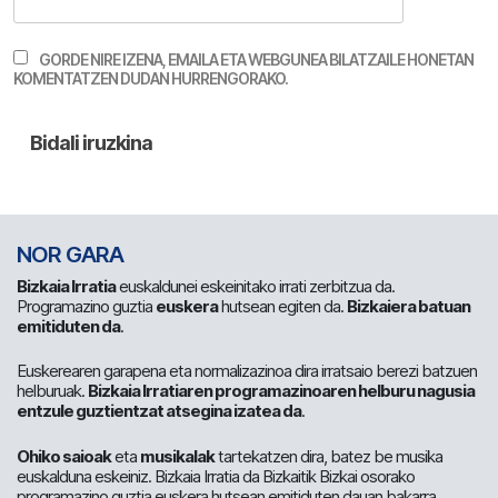
GORDE NIRE IZENA, EMAILA ETA WEBGUNEA BILATZAILE HONETAN
KOMENTATZEN DUDAN HURRENGORAKO.
NOR GARA
Bizkaia Irratia
euskaldunei eskeinitako irrati zerbitzua da.
Programazino guztia
euskera
hutsean egiten da.
Bizkaiera batuan
emitiduten da
.
Euskerearen garapena eta normalizazinoa dira irratsaio berezi batzuen
helburuak.
Bizkaia Irratiaren programazinoaren helburu nagusia
entzule guztientzat atsegina izatea da
.
Ohiko saioak
eta
musikalak
tartekatzen dira, batez be musika
euskalduna eskeiniz. Bizkaia Irratia da Bizkaitik Bizkai osorako
programazino guztia euskera hutsean emitiduten dauan bakarra.