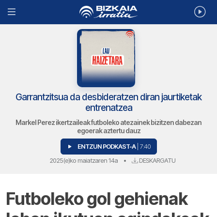
Garrantzitsua da desbideratzen diran jaurtiketak
entrenatzea
Markel Perez ikertzaileak futboleko atezainek bizitzen dabezan
egoerak aztertu dauz
ENTZUN PODKAST-A
| 7:40
2025(e)ko maiatzaren 14a
•
DESKARGATU
Futboleko gol gehienak