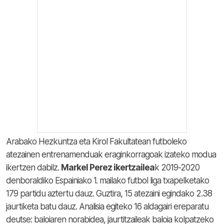
Arabako Hezkuntza eta Kirol Fakultatean futboleko
atezainen entrenamenduak eraginkorragoak izateko modua
ikertzen dabilz.
Markel Perez ikertzailea
k 2019-2020
denboraldiko Espainiako 1. mailako futbol liga txapelketako
179 partidu aztertu dauz. Guztira, 15 atezaini egindako 2.38
jaurtiketa batu dauz. Analisia egiteko 16 aldagairi ereparatu
deutse: baloiaren norabidea, jaurtitzaileak baloia kolpatzeko