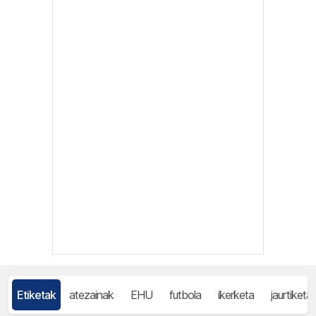
Etiketak
atezainak
EHU
futbola
ikerketa
jaurtiketa