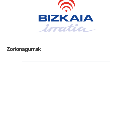
Zorionagurrak