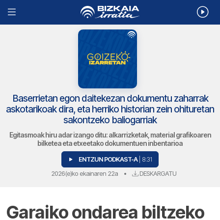
Baserrietan egon daitekezan dokumentu zaharrak
askotarikoak dira, eta herriko historian zein ohituretan
sakontzeko baliogarriak
Egitasmoak hiru adar izango ditu: alkarrizketak, material grafikoaren
bilketea eta etxeetako dokumentuen inbentarioa
ENTZUN PODKAST-A
| 8:31
2026(e)ko ekainaren 22a
•
DESKARGATU
Garaiko ondarea biltzeko