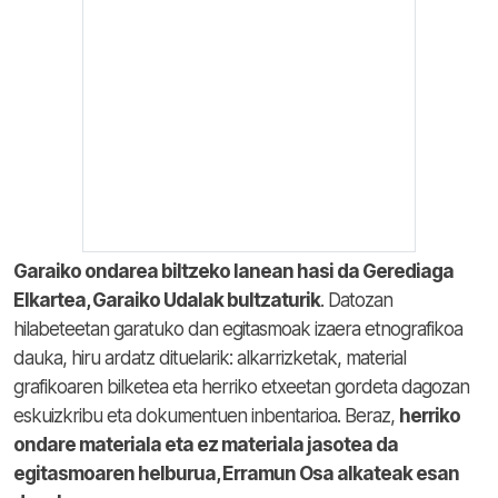
Garaiko ondarea biltzeko lanean hasi da Gerediaga
Elkartea, Garaiko Udalak bultzaturik
. Datozan
hilabeteetan garatuko dan egitasmoak izaera etnografikoa
dauka, hiru ardatz dituelarik: alkarrizketak, material
grafikoaren bilketea eta herriko etxeetan gordeta dagozan
eskuizkribu eta dokumentuen inbentarioa. Beraz,
herriko
ondare materiala eta ez materiala jasotea da
egitasmoaren helburua, Erramun Osa alkateak esan