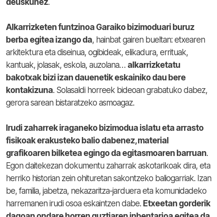
deuskunez
.
Alkarrizketen funtzinoa Garaiko bizimoduari buruz
berba egitea izango da
, hainbat gairen bueltan: etxearen
arkitektura eta diseinua, ogibideak, elikadura, errituak,
kantuak, jolasak, eskola, auzolana…
alkarrizketatu
bakotxak bizi izan dauenetik eskainiko dau bere
kontakizuna
. Solasaldi horreek bideoan grabatuko dabez,
gerora sarean bistaratzeko asmoagaz.
Irudi zaharrek iraganeko bizimodua islatu eta arrasto
fisikoak erakusteko balio dabenez, material
grafikoaren bilketea egingo da egitasmoaren barruan
.
Egon daitekezan dokumentu zaharrak askotarikoak dira, eta
herriko historian zein ohituretan sakontzeko baliogarriak. Izan
be, familia, jabetza, nekazaritza-jarduera eta komunidadeko
harremanen irudi osoa eskaintzen dabe.
Etxeetan gorderik
dagoan ondare horren guztiaren inbentarioa egitea da