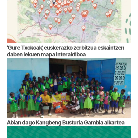
‘Gure Txokoak’, euskerazko zerbitzua eskaintzen
daben lekuen mapa interaktiboa
Abian dago Kangbeng Busturia Gambia alkartea