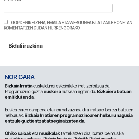
GORDE NIRE IZENA, EMAILA ETA WEBGUNEA BILATZAILE HONETAN
KOMENTATZEN DUDAN HURRENGORAKO.
NOR GARA
Bizkaia Irratia
euskaldunei eskeinitako irrati zerbitzua da.
Programazino guztia
euskera
hutsean egiten da.
Bizkaiera batuan
emitiduten da
.
Euskerearen garapena eta normalizazinoa dira irratsaio berezi batzuen
helburuak.
Bizkaia Irratiaren programazinoaren helburu nagusia
entzule guztientzat atsegina izatea da
.
Ohiko saioak
eta
musikalak
tartekatzen dira, batez be musika
euskalduna eskeiniz. Bizkaia Irratia da Bizkaitik Bizkai osorako