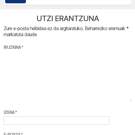
UTZI ERANTZUNA
Zure e-posta helbidea ez da argitaratuko.
Beharrezko eremuak
*
markatuta daude
IRUZKINA
*
IZENA
*
E-POSTA
*