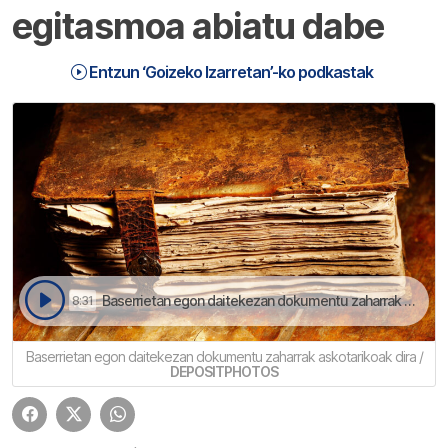
egitasmoa abiatu dabe
Entzun ‘Goizeko Izarretan’-ko podkastak
Baserrietan egon daitekezan dokumentu zaharrak askotarikoak dira, eta herriko historian zein ohituretan sakontzeko baliogarriak | Goizeko Izarretan
8:31
Baserrietan egon daitekezan dokumentu zaharrak askotarikoak dira /
DEPOSITPHOTOS