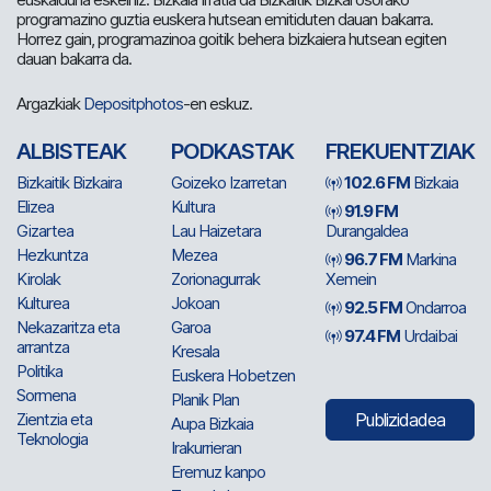
programazino guztia euskera hutsean emitiduten dauan bakarra.
Horrez gain, programazinoa goitik behera bizkaiera hutsean egiten
dauan bakarra da.
Argazkiak
Depositphotos
-en eskuz.
ALBISTEAK
PODKASTAK
FREKUENTZIAK
Bizkaitik Bizkaira
Goizeko Izarretan
102.6 FM
Bizkaia
Elizea
Kultura
91.9 FM
Gizartea
Lau Haizetara
Durangaldea
Hezkuntza
Mezea
96.7 FM
Markina
Kirolak
Zorionagurrak
Xemein
Kulturea
Jokoan
92.5 FM
Ondarroa
Nekazaritza eta
Garoa
97.4 FM
Urdaibai
arrantza
Kresala
Politika
Euskera Hobetzen
Sormena
Planik Plan
Zientzia eta
Publizidadea
Aupa Bizkaia
Teknologia
Irakurrieran
Eremuz kanpo