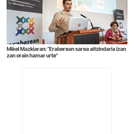
Mikel Mazkiaran: “Eraberean sarea aitzindaria izan
zan orain hamar urte”