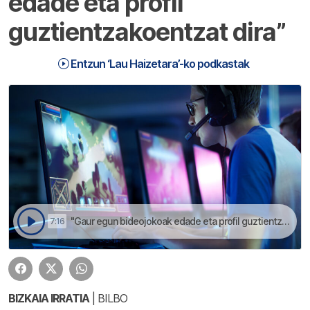
edade eta profil
guztientzakoentzat dira”
Entzun ‘Lau Haizetara’-ko podkastak
"Gaur egun bideojokoak edade eta profil guztientzakoentzat dira" | Lau Haizetara
7:16
BIZKAIA IRRATIA
| BILBO