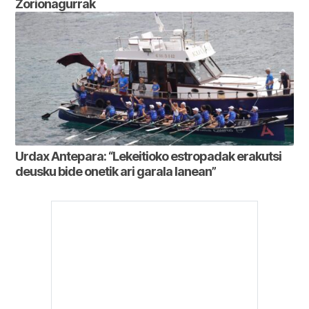
Zorionagurrak
Urdax Antepara: “Lekeitioko estropadak erakutsi
deusku bide onetik ari garala lanean”