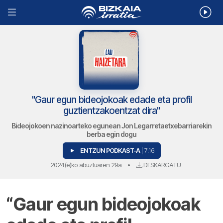
"Gaur egun bideojokoak edade eta profil
guztientzakoentzat dira"
Bideojokoen nazinoarteko egunean Jon Legarretaetxebarriarekin
berba egin dogu
ENTZUN PODKAST-A
| 7:16
2024(e)ko abuztuaren 29a
•
DESKARGATU
“Gaur egun bideojokoak