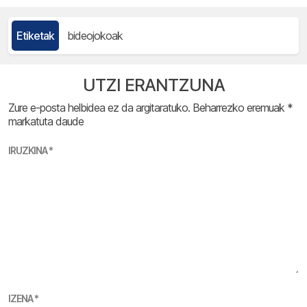
Etiketak
bideojokoak
UTZI ERANTZUNA
Zure e-posta helbidea ez da argitaratuko.
Beharrezko eremuak
*
markatuta daude
IRUZKINA
*
IZENA
*