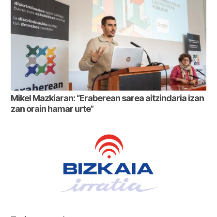
Mikel Mazkiaran: “Eraberean sarea aitzindaria izan
zan orain hamar urte”