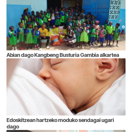
Abian dago Kangbeng Busturia Gambia alkartea
Edoskitzean hartzeko moduko sendagai ugari
dago