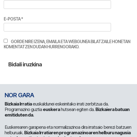
E-POSTA
*
GORDE NIRE IZENA, EMAILA ETA WEBGUNEA BILATZAILE HONETAN
KOMENTATZEN DUDAN HURRENGORAKO.
NOR GARA
Bizkaia Irratia
euskaldunei eskeinitako irrati zerbitzua da.
Programazino guztia
euskera
hutsean egiten da.
Bizkaiera batuan
emitiduten da
.
Euskerearen garapena eta normalizazinoa dira irratsaio berezi batzuen
helburuak.
Bizkaia Irratiaren programazinoaren helburu nagusia