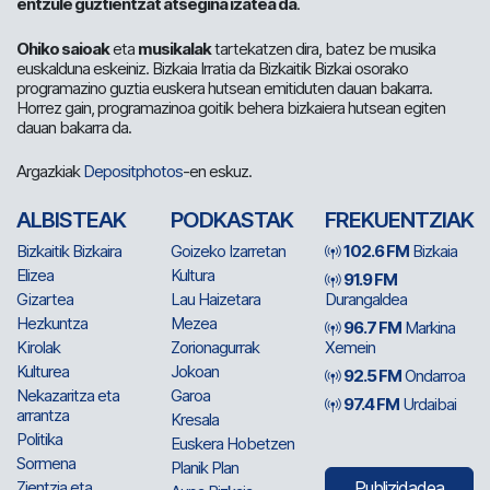
entzule guztientzat atsegina izatea da
.
Ohiko saioak
eta
musikalak
tartekatzen dira, batez be musika
euskalduna eskeiniz. Bizkaia Irratia da Bizkaitik Bizkai osorako
programazino guztia euskera hutsean emitiduten dauan bakarra.
Horrez gain, programazinoa goitik behera bizkaiera hutsean egiten
dauan bakarra da.
Argazkiak
Depositphotos
-en eskuz.
ALBISTEAK
PODKASTAK
FREKUENTZIAK
Bizkaitik Bizkaira
Goizeko Izarretan
102.6 FM
Bizkaia
Elizea
Kultura
91.9 FM
Gizartea
Lau Haizetara
Durangaldea
Hezkuntza
Mezea
96.7 FM
Markina
Kirolak
Zorionagurrak
Xemein
Kulturea
Jokoan
92.5 FM
Ondarroa
Nekazaritza eta
Garoa
97.4 FM
Urdaibai
arrantza
Kresala
Politika
Euskera Hobetzen
Sormena
Planik Plan
Zientzia eta
Publizidadea