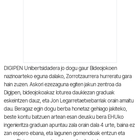
DIGIPEN Unibertsidadera jo dogu gaur Bideojokoen
nazinoarteko eguna dalako, Zorrotzaurrera hurreratu gara
hain zuzen. Askori ezezaguna egiten jakun zentroa da
Digipen, bideojokoakaz loturea daukiezan graduak
eskeintzen dauz, eta Jon Legarretaetxebarriak orain amaitu
dau. Beragaz egin dogu berba honetaz gehiago jakiteko,
beste kontu batzuen artean esan deusku bera EHUko
ingenieritza graduan apuntau zala orain dala 4 urte, baina ez
zan espero ebana, eta lagunen gomendioak entzun eta