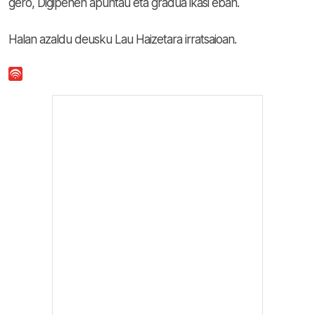
gero, Digipenen apuntau eta gradua ikasi eban.
Halan azaldu deusku Lau Haizetara irratsaioan.