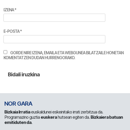
IZENA
*
E-POSTA
*
GORDE NIRE IZENA, EMAILA ETA WEBGUNEA BILATZAILE HONETAN
KOMENTATZEN DUDAN HURRENGORAKO.
NOR GARA
Bizkaia Irratia
euskaldunei eskeinitako irrati zerbitzua da.
Programazino guztia
euskera
hutsean egiten da.
Bizkaiera batuan
emitiduten da
.