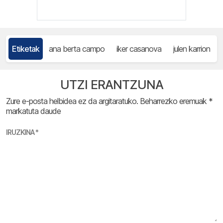
Etiketak
ana berta campo
iker casanova
julen karrion
UTZI ERANTZUNA
Zure e-posta helbidea ez da argitaratuko.
Beharrezko eremuak
*
markatuta daude
IRUZKINA
*