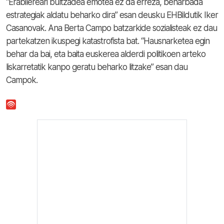
“Erabilereari bultzadea emotea ez da erreza, beharbada
estrategiak aldatu beharko dira” esan deusku EHBildutik Iker
Casanovak. Ana Berta Campo batzarkide sozialisteak ez dau
partekatzen ikuspegi katastrofista bat. “Hausnarketea egin
behar da bai, eta baita euskerea alderdi politikoen arteko
liskarretatik kanpo geratu beharko litzake” esan dau
Campok.