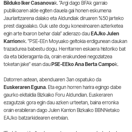
Bilduko Iker Casanova
k. “Argi dago BFAk garraio
publikoaren alde egiten dauela gai honen eskumena
Jaurlaritzarena dalako eta Aldundiak diruaren %50 jarteko
prest dagoalako. Guk uste dogu konexinoaren azterketea
egin arte itxaron behar dala” adierazo dau
EAJko Julen
Karrion
ek. “PSE-EEn Moyuako geltokia erdigunean daukan
trazadurea babestu dogu. Herritarren eskaera historiko bat
da eta bideragarria da, orain erakundeei negoziatzea
toketan jake” esan dau
PSE-EEko Ana Berta Campo
k.
Datorren astean, abenduaren 3an ospatuko da
Euskeraren Eguna
. Eta egun horren harira egingo dabe
gaurko ekitaldia Bizkaiko Foru Aldundian. Euskeraren
ezagutzak gora egin dau azken urteetan, baina erronka
orain erabileran dago Julen Karrion Bizkaiko BBNNetako
EAJko batzarkidearen eretxian.