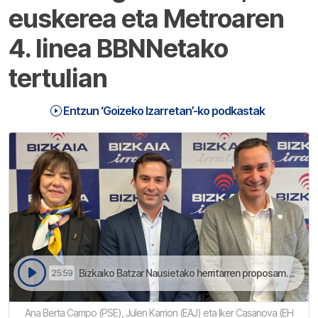
euskerea eta Metroaren
4. linea BBNNetako
tertulian
Entzun ‘Goizeko Izarretan’-ko podkastak
Bizkaiko Batzar Nausietako herritarren proposamenetarako batzordean parte-hartzea asko jatsi da | Goizeko Izarretan
25:59
Ana Berta Campo (PSE), Julen Karrion (EAJ) eta Iker Casanova (EH