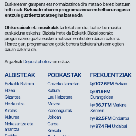
Euskerearen garapena eta normalizazinoa dira irratsaio berezi batzuen
helburuak.
Bizkaia Irratiaren programazinoaren helburu nagusia
entzule guztientzat atsegina izatea da
.
Ohiko saioak
eta
musikalak
tartekatzen dira, batez be musika
euskalduna eskeiniz. Bizkaia Irratia da Bizkaitik Bizkai osorako
programazino guztia euskera hutsean emitiduten dauan bakarra.
Horrez gain, programazinoa goitik behera bizkaiera hutsean egiten
dauan bakarra da.
Argazkiak
Depositphotos
-en eskuz.
ALBISTEAK
PODKASTAK
FREKUENTZIAK
Bizkaitik Bizkaira
Goizeko Izarretan
102.6 FM
Bizkaia
Elizea
Kultura
91.9 FM
Gizartea
Lau Haizetara
Durangaldea
Hezkuntza
Mezea
96.7 FM
Markina
Kirolak
Zorionagurrak
Xemein
Kulturea
Jokoan
92.5 FM
Ondarroa
Nekazaritza eta
Garoa
97.4 FM
Urdaibai
arrantza
Kresala
Politika