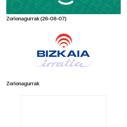
Zorionagurrak (26-08-07)
Zorionagurrak