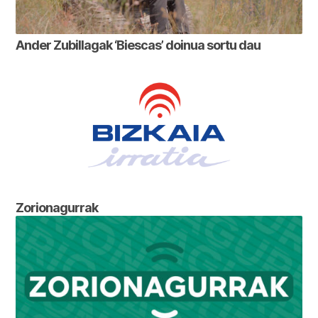
Ander Zubillagak ‘Biescas’ doinua sortu dau
Zorionagurrak