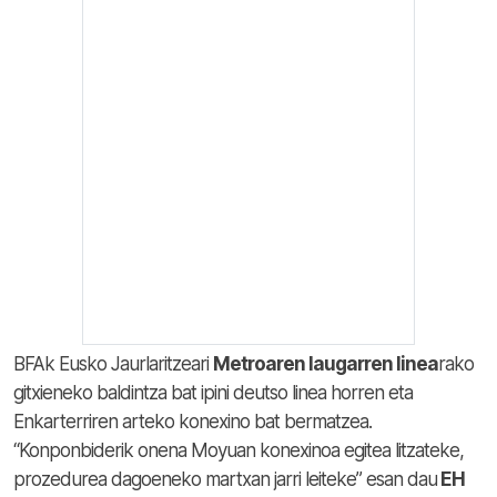
BFAk Eusko Jaurlaritzeari
Metroaren laugarren linea
rako
gitxieneko baldintza bat ipini deutso linea horren eta
Enkarterriren arteko konexino bat bermatzea.
“Konponbiderik onena Moyuan konexinoa egitea litzateke,
prozedurea dagoeneko martxan jarri leiteke” esan dau
EH