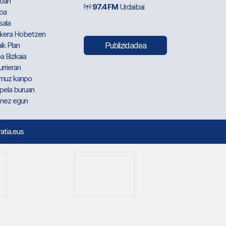
oan
97.4 FM
Urdaibai
oa
sala
kera Hobetzen
ik Plan
Publizidadea
a Bizkaia
urrieran
muz kanpo
pela buruan
nez egun
ratia.eus