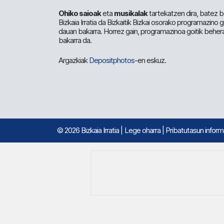
Ohiko saioak
eta
musikalak
tartekatzen dira, batez b
Bizkaia Irratia da Bizkaitik Bizkai osorako programazino
dauan bakarra. Horrez gain, programazinoa goitik beher
bakarra da.
Argazkiak
Depositphotos
-en eskuz.
© 2026 Bizkaia Irratia
|
Lege oharra
|
Pribatutasun infor