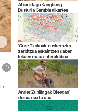
Abian dago Kangbeng
Busturia Gambia alkartea
‘Gure Txokoak’, euskerazko
zerbitzua eskaintzen daben
lekuen mapa interaktiboa
ste
Ander Zubillagak ‘Biescas’
doinua sortu dau