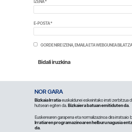
IZENA
*
E-POSTA
*
GORDE NIRE IZENA, EMAILA ETA WEBGUNEA BILA
NOR GARA
Bizkaia Irratia
euskaldunei eskeinitako irrati zerbitzua
hutsean egiten da.
Bizkaiera batuan emitiduten da
.
Euskerearen garapena eta normalizazinoa dira irratsaio 
Irratiaren programazinoaren helburu nagusia entz
da
.