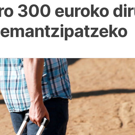
ro 300 euroko di
 emantzipatzeko