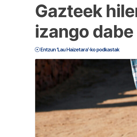
Gazteek hile
izango dabe
Entzun ‘Lau Haizetara’-ko podkastak