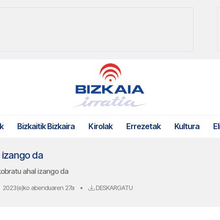
k
Bizkaitik Bizkaira
Kirolak
Errezetak
Kultura
El
 izango da
kobratu ahal izango da
2023(e)ko abenduaren 27a
•
DESKARGATU