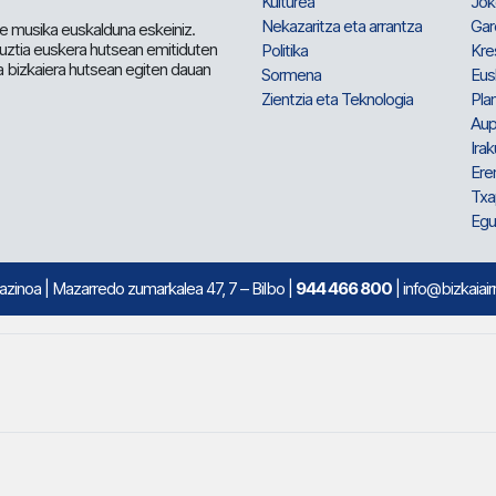
Kulturea
Jok
Nekazaritza eta arrantza
Gar
e musika euskalduna eskeiniz.
 guztia euskera hutsean emitiduten
Politika
Kre
a bizkaiera hutsean egiten dauan
Sormena
Eus
Zientzia eta Teknologia
Plan
Aup
Irak
Ere
Txa
Egu
mazinoa
| Mazarredo zumarkalea 47, 7 – Bilbo |
944 466 800
| info@bizkaiair