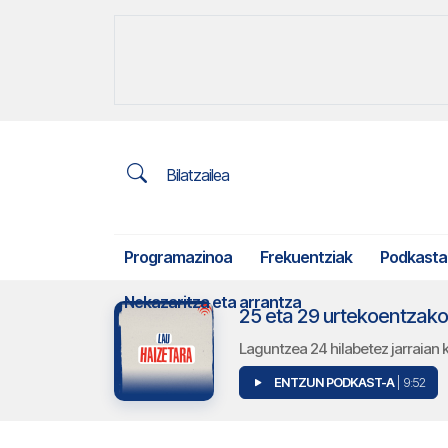
Bilatzailea
Programazinoa
Frekuentziak
Podkasta
Nekazaritza eta arrantza
25 eta 29 urtekoentzako
Laguntzea 24 hilabetez jarraian 
ENTZUN PODKAST-A
| 9:52