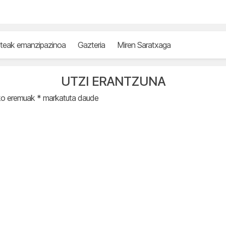
teak emanzipazinoa
Gazteria
Miren Saratxaga
UTZI ERANTZUNA
ko eremuak
*
markatuta daude