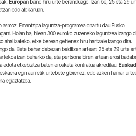
eak,
Europa
n baino hiru urte beranduago. Izan be, 25 eta 29 ur
tzan edo alokairuan.
ko asmoz, Emantzipa laguntza-programea onartu dau Eusko
agarri. Holan ba, hilean 300 euroko zuzeneko laguntzea izango 
o ahal izateko, etxe berean gehienez hiru hartzaile izango dira.
ango da. Bete behar dabezan balditzen artean: 25 eta 29 urte ar
 artekoa izan beharko da, eta pertsona biren artean erosi badab
ua edota etxebizitza baten erosketa kontratua akreditau.
Euskad
 eskaera egin aurretik urtebete gitxienez, edo azken hamar urte
na egiaztatzea.