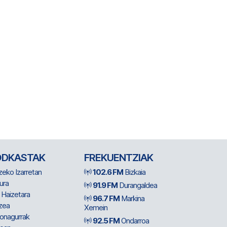
ODKASTAK
FREKUENTZIAK
zeko Izarretan
102.6 FM
Bizkaia
ura
91.9 FM
Durangaldea
 Haizetara
96.7 FM
Markina
zea
Xemein
ionagurrak
92.5 FM
Ondarroa