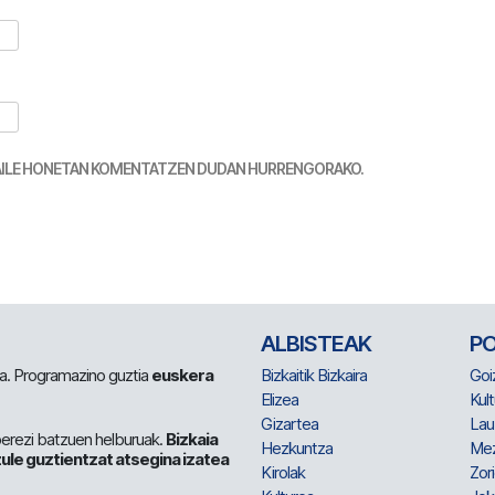
TZAILE HONETAN KOMENTATZEN DUDAN HURRENGORAKO.
ALBISTEAK
P
 da. Programazino guztia
euskera
Bizkaitik Bizkaira
Goi
Elizea
Kult
Gizartea
Lau
berezi batzuen helburuak.
Bizkaia
Hezkuntza
Me
ule guztientzat atsegina izatea
Kirolak
Zor