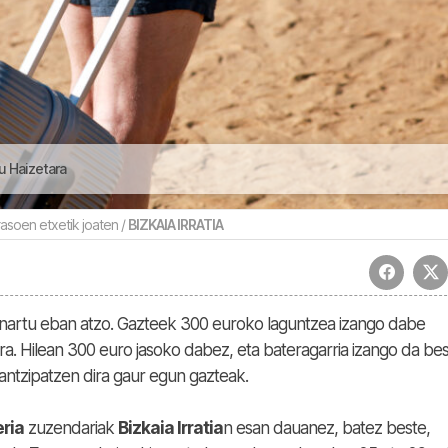
u Haizetara
asoen etxetik joaten /
BIZKAIA IRRATIA
nartu eban atzo. Gazteek 300 euroko laguntzea izango dabe
ra. Hilean 300 euro jasoko dabez, eta bateragarria izango da be
antzipatzen dira gaur egun gazteak.
eria
zuzendariak
Bizkaia Irratia
n esan dauanez, batez beste,