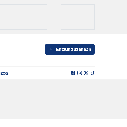
Entzun zuzenean
izea