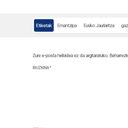
Etiketak
Emantzipa
Eusko Jaurlaritza
gaz
Zure e-posta helbidea ez da argitaratuko.
Beharrez
IRUZKINA
*