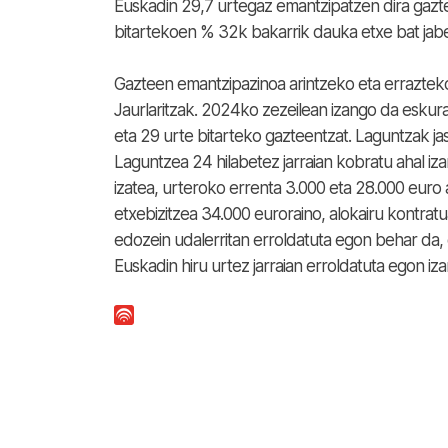
Euskadin 29,7 urtegaz emantzipatzen dira gazt
bitartekoen % 32k bakarrik dauka etxe bat jabe
Gazteen emantzipazinoa arintzeko eta errazte
Jaurlaritzak. 2024ko zezeilean izango da eskur
eta 29 urte bitarteko gazteentzat. Laguntzak jas
Laguntzea 24 hilabetez jarraian kobratu ahal iz
izatea, urteroko errenta 3.000 eta 28.000 euro
etxebizitzea 34.000 euroraino, alokairu kontrat
edozein udalerritan erroldatuta egon behar da,
Euskadin hiru urtez jarraian erroldatuta egon iza