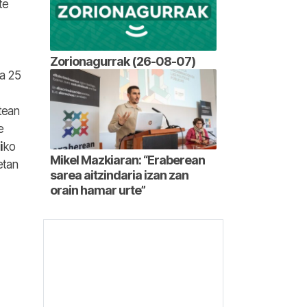
te
Zorionagurrak (26-08-07)
da 25
tean
e
i
ko
Mikel Mazkiaran: “Eraberean
etan
sarea aitzindaria izan zan
orain hamar urte”