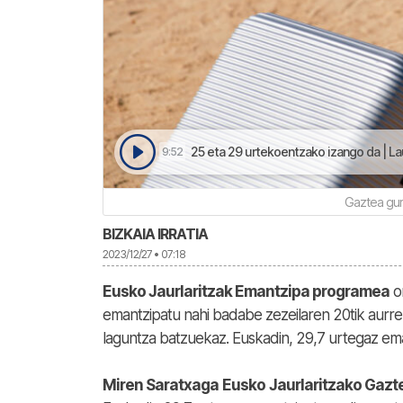
25 eta 29 urtekoentzako izango da | La
9:52
Gaztea gur
BIZKAIA IRRATIA
2023/12/27 • 07:18
Eusko Jaurlaritzak Emantzipa programea
o
emantzipatu nahi badabe zezeilaren 20tik aurre
laguntza batzuekaz. Euskadin, 29,7 urtegaz em
Miren Saratxaga
Eusko
Jaurlaritzako Gazt