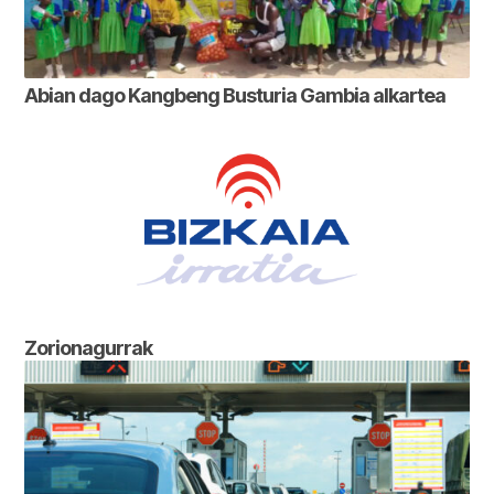
Abian dago Kangbeng Busturia Gambia alkartea
Zorionagurrak