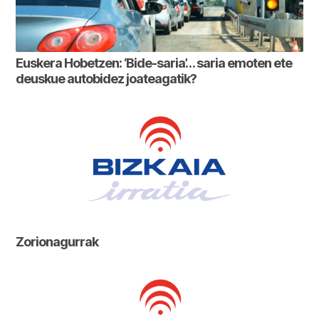
Euskera Hobetzen: ‘Bide-saria’… saria emoten ete
deuskue autobidez joateagatik?
Zorionagurrak