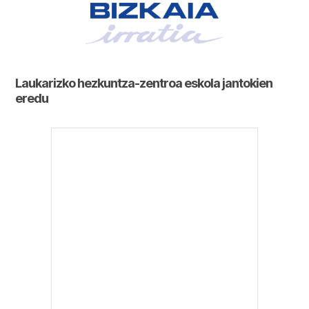
Laukarizko hezkuntza-zentroa eskola jantokien
eredu