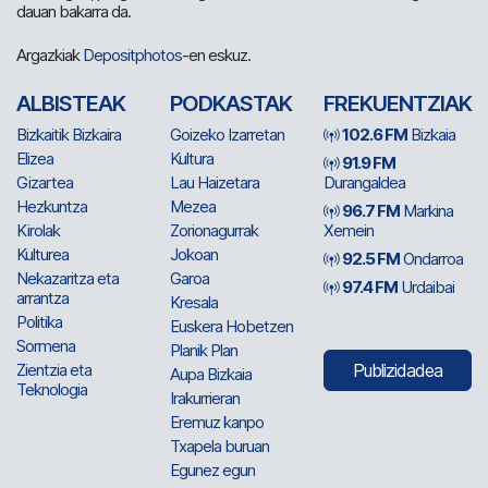
dauan bakarra da.
Argazkiak
Depositphotos
-en eskuz.
ALBISTEAK
PODKASTAK
FREKUENTZIAK
Bizkaitik Bizkaira
Goizeko Izarretan
102.6 FM
Bizkaia
Elizea
Kultura
91.9 FM
Gizartea
Lau Haizetara
Durangaldea
Hezkuntza
Mezea
96.7 FM
Markina
Kirolak
Zorionagurrak
Xemein
Kulturea
Jokoan
92.5 FM
Ondarroa
Nekazaritza eta
Garoa
97.4 FM
Urdaibai
arrantza
Kresala
Politika
Euskera Hobetzen
Sormena
Planik Plan
Zientzia eta
Publizidadea
Aupa Bizkaia
Teknologia
Irakurrieran
Eremuz kanpo
Txapela buruan
Egunez egun