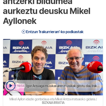
antzerki bildumea
aurkeztu deusku Mikel
Ayllonek
Entzun ‘Irakurrieran’-ko podkastak
Igor Arzuaga musikariaren musikak girotu dau Irakurrieran irratsaioa | Irakurrieran
59:54
Mikel Ayllon idazle gonbidaua eta Mikel Antza irratsaioko gidaria /
BIZKAIA IRRATIA