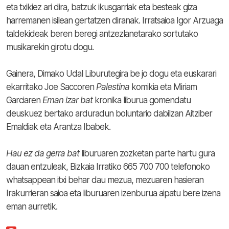
eta txikiez ari dira, batzuk ikusgarriak eta besteak giza
harremanen isilean gertatzen diranak. Irratsaioa Igor Arzuaga
taldekideak beren beregi antzezlanetarako sortutako
musikarekin girotu dogu.
Gainera, Dimako Udal Liburutegira be jo dogu eta euskarari
ekarritako Joe Saccoren
Palestina
komikia eta Miriam
Garciaren
Eman izar bat
kronika liburua gomendatu
deuskuez bertako arduradun boluntario dabilzan Aitziber
Emaldiak eta Arantza Ibabek.
Hau ez da gerra bat
liburuaren zozketan parte hartu gura
dauan entzuleak, Bizkaia Irratiko 665 700 700 telefonoko
whatsappean itxi behar dau mezua, mezuaren hasieran
Irakurrieran saioa eta liburuaren izenburua aipatu bere izena
eman aurretik.