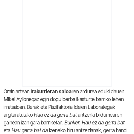
Orain artean
Irakurrieran saioa
ren ardurea eduki dauen
Mikel Ayllonegaz egin dogu berba ikasturte barriko lehen
irratsaioan. Berak eta Piszifaktoria Ideien Laborategiak
argitaratutako
Hau ez da gerra bat
antzerki bildumearen
gainean izan gara barriketan.
Bunker
,
Hau ez da gerra bat
eta
Hau gerra bat da
izeneko hiru antzezlanak, gerra handi