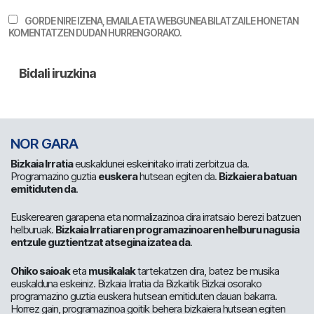
GORDE NIRE IZENA, EMAILA ETA WEBGUNEA BILATZAILE HONETAN
KOMENTATZEN DUDAN HURRENGORAKO.
NOR GARA
Bizkaia Irratia
euskaldunei eskeinitako irrati zerbitzua da.
Programazino guztia
euskera
hutsean egiten da.
Bizkaiera batuan
emitiduten da
.
Euskerearen garapena eta normalizazinoa dira irratsaio berezi batzuen
helburuak.
Bizkaia Irratiaren programazinoaren helburu nagusia
entzule guztientzat atsegina izatea da
.
Ohiko saioak
eta
musikalak
tartekatzen dira, batez be musika
euskalduna eskeiniz. Bizkaia Irratia da Bizkaitik Bizkai osorako
programazino guztia euskera hutsean emitiduten dauan bakarra.
Horrez gain, programazinoa goitik behera bizkaiera hutsean egiten