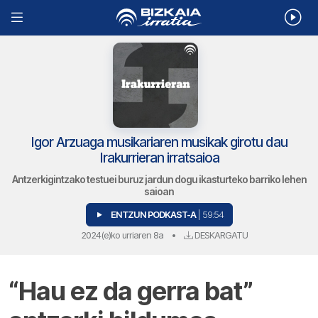
Igor Arzuaga musikariaren musikak girotu dau
Irakurrieran irratsaioa
Antzerkigintzako testuei buruz jardun dogu ikasturteko barriko lehen
saioan
ENTZUN PODKAST-A
| 59:54
2024(e)ko urriaren 8a
•
DESKARGATU
“Hau ez da gerra bat”