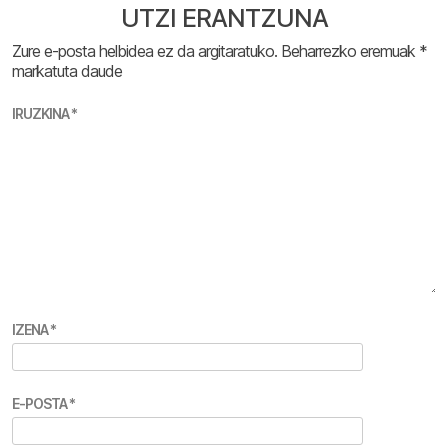
UTZI ERANTZUNA
Zure e-posta helbidea ez da argitaratuko.
Beharrezko eremuak
*
markatuta daude
IRUZKINA
*
IZENA
*
E-POSTA
*