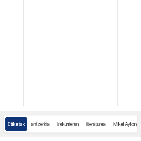
Etiketak
antzerkia
Irakurrieran
literaturea
Mikel Ayllon