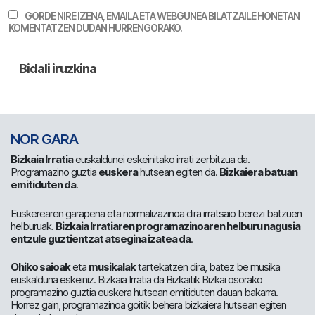
GORDE NIRE IZENA, EMAILA ETA WEBGUNEA BILATZAILE HONETAN
KOMENTATZEN DUDAN HURRENGORAKO.
NOR GARA
Bizkaia Irratia
euskaldunei eskeinitako irrati zerbitzua da.
Programazino guztia
euskera
hutsean egiten da.
Bizkaiera batuan
emitiduten da
.
Euskerearen garapena eta normalizazinoa dira irratsaio berezi batzuen
helburuak.
Bizkaia Irratiaren programazinoaren helburu nagusia
entzule guztientzat atsegina izatea da
.
Ohiko saioak
eta
musikalak
tartekatzen dira, batez be musika
euskalduna eskeiniz. Bizkaia Irratia da Bizkaitik Bizkai osorako
programazino guztia euskera hutsean emitiduten dauan bakarra.
Horrez gain, programazinoa goitik behera bizkaiera hutsean egiten