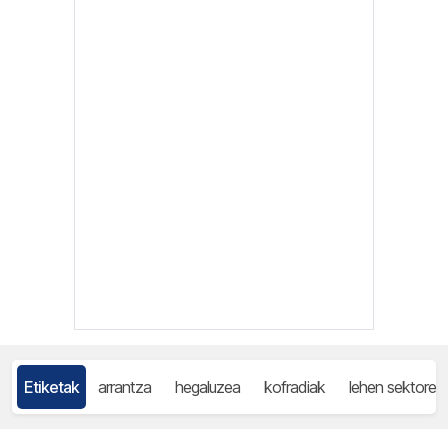
Etiketak
arrantza
hegaluzea
kofradiak
lehen sektorea