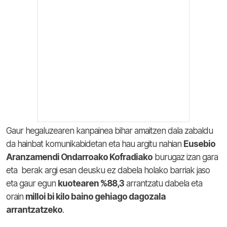
Gaur hegaluzearen kanpainea bihar amaitzen dala zabaldu
da hainbat komunikabidetan eta hau argitu nahian
Eusebio
Aranzamendi Ondarroako Kofradiako
burugaz izan gara
eta berak argi esan deusku ez dabela holako barriak jaso
eta gaur egun
kuotearen %88,3
arrantzatu dabela eta
orain
milloi bi kilo baino gehiago dagozala
arrantzatzeko
.