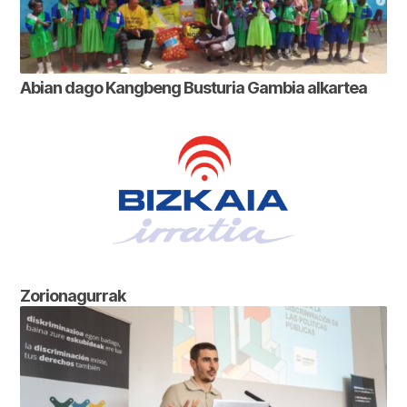
Abian dago Kangbeng Busturia Gambia alkartea
Zorionagurrak