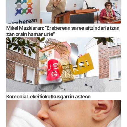
Mikel Mazkiaran: “Eraberean sarea aitzindaria izan
zan orain hamar urte”
Komedia Lekeitioko Ikusgarrin asteon