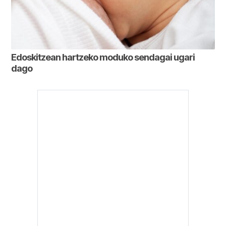
Edoskitzean hartzeko moduko sendagai ugari
dago