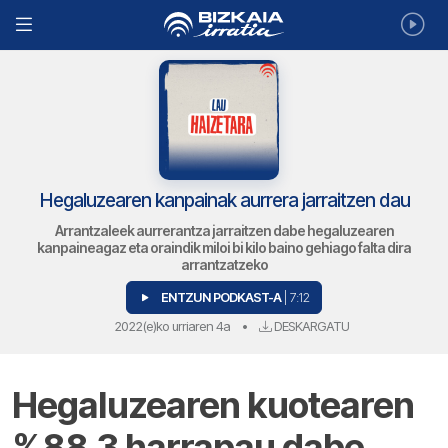
Hegaluzearen kanpainak aurrera jarraitzen dau
Arrantzaleek aurrerantza jarraitzen dabe hegaluzearen
kanpaineagaz eta oraindik miloi bi kilo baino gehiago falta dira
arrantzatzeko
ENTZUN PODKAST-A
| 7:12
2022(e)ko urriaren 4a
•
DESKARGATU
Hegaluzearen kuotearen
%88,3 harrapau dabe,