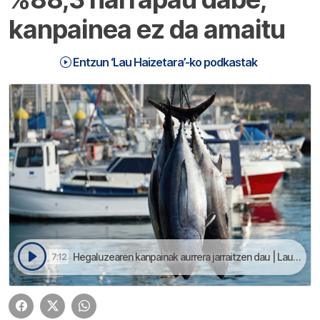
kanpainea ez da amaitu
Entzun ‘Lau Haizetara’-ko podkastak
Hegaluzearen kanpainak aurrera jarraitzen dau | Lau Haizetara
7:12