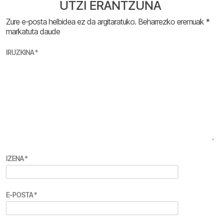
UTZI ERANTZUNA
Zure e-posta helbidea ez da argitaratuko.
Beharrezko eremuak
*
markatuta daude
IRUZKINA
*
IZENA
*
E-POSTA
*