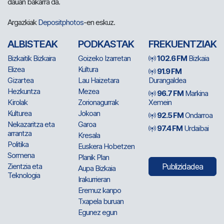
dauan bakarra da.
Argazkiak
Depositphotos
-en eskuz.
ALBISTEAK
PODKASTAK
FREKUENTZIAK
Bizkaitik Bizkaira
Goizeko Izarretan
102.6 FM
Bizkaia
Elizea
Kultura
91.9 FM
Gizartea
Lau Haizetara
Durangaldea
Hezkuntza
Mezea
96.7 FM
Markina
Kirolak
Zorionagurrak
Xemein
Kulturea
Jokoan
92.5 FM
Ondarroa
Nekazaritza eta
Garoa
97.4 FM
Urdaibai
arrantza
Kresala
Politika
Euskera Hobetzen
Sormena
Planik Plan
Zientzia eta
Publizidadea
Aupa Bizkaia
Teknologia
Irakurrieran
Eremuz kanpo
Txapela buruan
Egunez egun