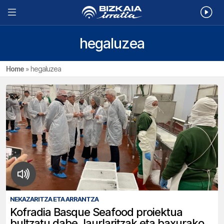
hegaluzea
Home
»
hegaluzea
NEKAZARITZA ETA ARRANTZA
Kofradia Basque Seafood proiektua
bultzatu dabe Jaurlaritzak eta baxurako