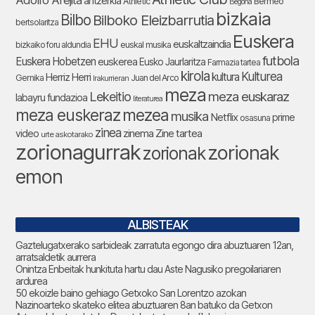
Adolfo Arejita
antzerkia
Athletic
Bermeo
Begoña
bizkaia
Bilbo
Bilboko Eleizbarrutia
bertsolaritza
Euskera
EHU
euskaltzaindia
bizkaiko foru aldundia
euskal musika
futbola
Euskera Hobetzen
euskerea
Eusko Jaurlaritza
Farmazia tartea
kirola
Kulturea
kultura
Herriz Herri
Gernika
Juan del Arco
Irakurrieran
meza
Lekeitio
meza euskaraz
labayru fundazioa
literaturea
meza euskeraz
mezea
musika
Netflix
prime
osasuna
zinea
zinema
Zine tartea
video
urte askotarako
zorionagurrak
zorionak
zorionak
emon
ALBISTEAK
Gaztelugatxerako sarbideak zarratuta egongo dira abuztuaren 12an,
arratsaldetik aurrera
Onintza Enbeitak hunkituta hartu dau Aste Nagusiko pregoilariaren
ardurea
50 ekoizle baino gehiago Getxoko San Lorentzo azokan
Nazinoarteko skateko elitea abuztuaren 8an batuko da Getxon