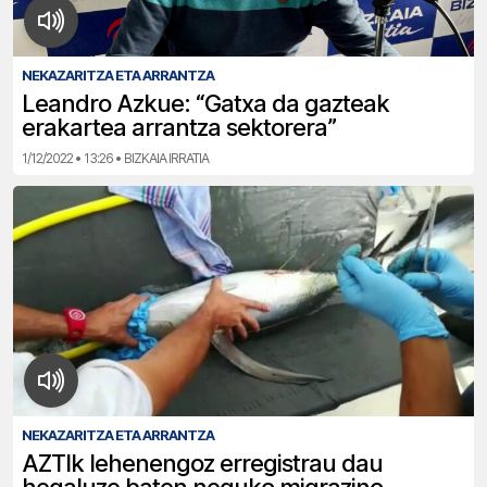
NEKAZARITZA ETA ARRANTZA
Leandro Azkue: “Gatxa da gazteak
erakartea arrantza sektorera”
1/12/2022 • 13:26 • BIZKAIA IRRATIA
NEKAZARITZA ETA ARRANTZA
AZTIk lehenengoz erregistrau dau