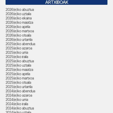
ARTXIBOAK
2026(e)ko abuztua
2026(e)ko uztaila
2026(e)ko ekaina
2026(e)ko maiatza
2026(e)ko apirila
2026(e)ko martxoa
2026(e)ko otsaila
2026(e)ko urtarrila
2025(e)ko abendua
2025(e)ko azaroa
2025(e)ko urria
2025(e)ko iraila
2025(e)ko abuztua
2025(e)ko uztaila
2025(e)ko maiatza
2025(e)ko apirila
2025(e)ko martxoa
2025(e)ko otsaila
2025(e)ko urtarrila
2024(e)ko abendua
2024(e)ko azaroa
2024(e)ko urria
2024(e)ko iraila
2024(e)ko abuztua
2024(e)ko uztaila