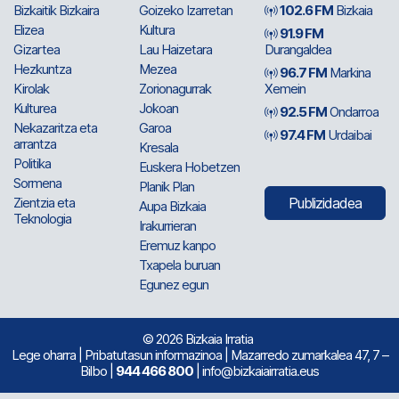
Bizkaitik Bizkaira
Goizeko Izarretan
102.6 FM
Bizkaia
Elizea
Kultura
91.9 FM
Gizartea
Lau Haizetara
Durangaldea
Hezkuntza
Mezea
96.7 FM
Markina
Kirolak
Zorionagurrak
Xemein
Kulturea
Jokoan
92.5 FM
Ondarroa
Nekazaritza eta
Garoa
97.4 FM
Urdaibai
arrantza
Kresala
Politika
Euskera Hobetzen
Sormena
Planik Plan
Zientzia eta
Publizidadea
Aupa Bizkaia
Teknologia
Irakurrieran
Eremuz kanpo
Txapela buruan
Egunez egun
© 2026 Bizkaia Irratia
Lege oharra
|
Pribatutasun informazinoa
| Mazarredo zumarkalea 47, 7 –
Bilbo |
944 466 800
| info@bizkaiairratia.eus