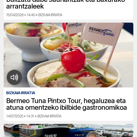
arrantzaleek
15/04/2026 • 14:40 • BIZKAIA IRRATIA
BIZKAIA IRRATIA
Bermeo Tuna Pintxo Tour, hegaluzea eta
atuna omentzeko ibilbide gastronomikoa
14/07/2025 • 14:31 • BIZKAIA IRRATIA