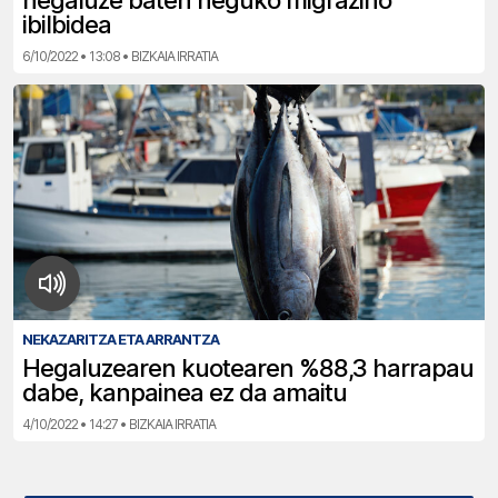
hegaluze baten neguko migrazino
ibilbidea
6/10/2022 • 13:08 • BIZKAIA IRRATIA
NEKAZARITZA ETA ARRANTZA
Hegaluzearen kuotearen %88,3 harrapau
dabe, kanpainea ez da amaitu
4/10/2022 • 14:27 • BIZKAIA IRRATIA