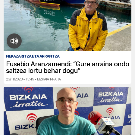
NEKAZARITZA ETA ARRANTZA
Eusebio Aranzamendi: “Gure arraina ondo
saltzea lortu behar dogu”
23/11/2023 • 13:49 • BIZKAIA IRRATIA