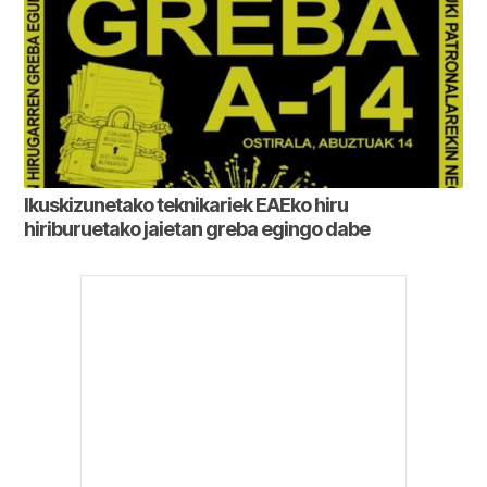
Ikuskizunetako teknikariek EAEko hiru
hiriburuetako jaietan greba egingo dabe