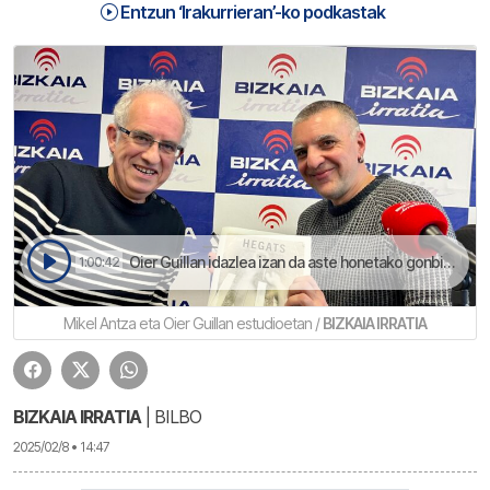
Entzun ‘Irakurrieran’-ko podkastak
Oier Guillan idazlea izan da aste honetako gonbidaua | Irakurrieran
1:00:42
Mikel Antza eta Oier Guillan estudioetan /
BIZKAIA IRRATIA
BIZKAIA IRRATIA
| BILBO
2025/02/8 • 14:47