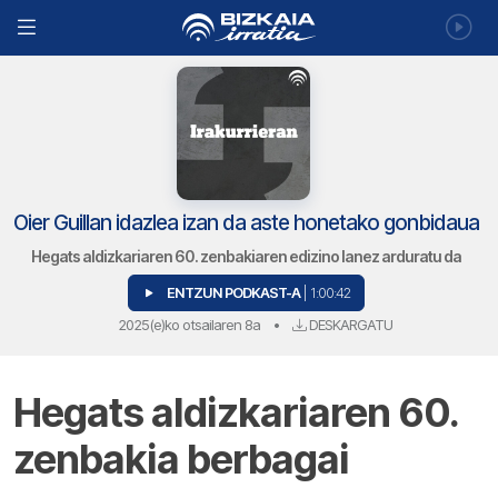
Oier Guillan idazlea izan da aste honetako gonbidaua
Hegats aldizkariaren 60. zenbakiaren edizino lanez arduratu da
ENTZUN PODKAST-A
| 1:00:42
2025(e)ko otsailaren 8a
•
DESKARGATU
Hegats aldizkariaren 60.
zenbakia berbagai