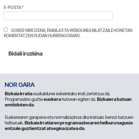
E-POSTA
*
GORDE NIRE IZENA, EMAILA ETA WEBGUNEA BILATZAILE HONETAN
KOMENTATZEN DUDAN HURRENGORAKO.
NOR GARA
Bizkaia Irratia
euskaldunei eskeinitako irrati zerbitzua da.
Programazino guztia
euskera
hutsean egiten da.
Bizkaiera batuan
emitiduten da
.
Euskerearen garapena eta normalizazinoa dira irratsaio berezi batzuen
helburuak.
Bizkaia Irratiaren programazinoaren helburu nagusia
entzule guztientzat atsegina izatea da
.