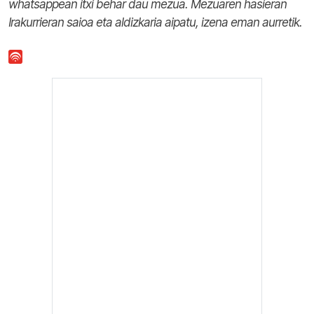
whatsappean itxi behar dau mezua. Mezuaren hasieran
Irakurrieran saioa eta aldizkaria aipatu, izena eman aurretik.