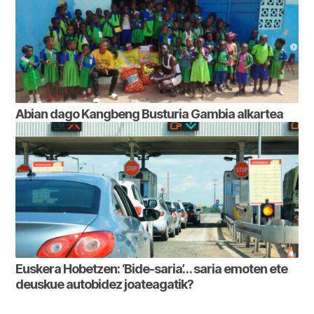
Abian dago Kangbeng Busturia Gambia alkartea
Euskera Hobetzen: ‘Bide-saria’… saria emoten ete
deuskue autobidez joateagatik?