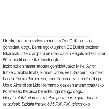
Urteko bigarren irratsaio honetara Oier Guillan idazlea
gonbidatu dogu. Berari egokitu jakon EIE Euskal Idazleen
Elkarteak urtero argitara emoten dauan Hegats aldizkariaren
60 zenbakiaren edizio lanak egitea.
Iazko azken hamar saiotara gonbidatutako Mikel Ayllon,
Iratxe Ormatza Imatz, Kirmen Uribe, Bea Salaberri, Karmelo
Landa, Eneko Barberena, June Fernandez, Unai Elorriaga,
Uxue Alberdi eta Lide Hernando idazleen artean osatutako
Konstelazio literarioa be entzungai izango dogu.
Hegats aldizkariaren zozketan parte hartu gura dauan
entzuleak, Bizkaia Irratiko 665 700 700 telefonoko