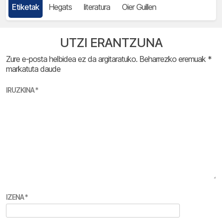
Etiketak
Hegats
literatura
Oier Guillen
UTZI ERANTZUNA
Zure e-posta helbidea ez da argitaratuko.
Beharrezko eremuak
*
markatuta daude
IRUZKINA
*
IZENA
*