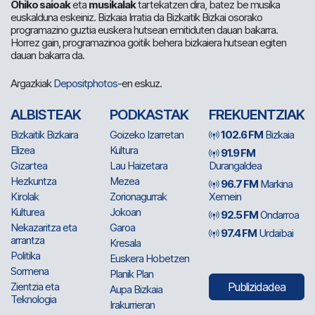
Ohiko saioak
eta
musikalak
tartekatzen dira, batez be musika
euskalduna eskeiniz. Bizkaia Irratia da Bizkaitik Bizkai osorako
programazino guztia euskera hutsean emitiduten dauan bakarra.
Horrez gain, programazinoa goitik behera bizkaiera hutsean egiten
dauan bakarra da.
Argazkiak
Depositphotos
-en eskuz.
ALBISTEAK
PODKASTAK
FREKUENTZIAK
Bizkaitik Bizkaira
Goizeko Izarretan
102.6 FM
Bizkaia
Elizea
Kultura
91.9 FM
Gizartea
Lau Haizetara
Durangaldea
Hezkuntza
Mezea
96.7 FM
Markina
Kirolak
Zorionagurrak
Xemein
Kulturea
Jokoan
92.5 FM
Ondarroa
Nekazaritza eta
Garoa
97.4 FM
Urdaibai
arrantza
Kresala
Politika
Euskera Hobetzen
Sormena
Planik Plan
Zientzia eta
Publizidadea
Aupa Bizkaia
Teknologia
Irakurrieran