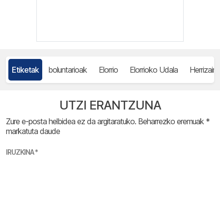
Etiketak
boluntarioak
Elorrio
Elorrioko Udala
Herrizain
UTZI ERANTZUNA
Zure e-posta helbidea ez da argitaratuko.
Beharrezko eremuak
*
markatuta daude
IRUZKINA
*