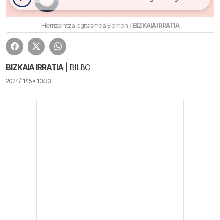
Herrizaintza egitasmoa Elorrion /
BIZKAIA IRRATIA
BIZKAIA IRRATIA
| BILBO
2024/11/15 • 13:33