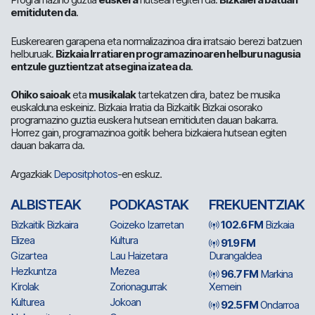
emitiduten da
.
Euskerearen garapena eta normalizazinoa dira irratsaio berezi batzuen
helburuak.
Bizkaia Irratiaren programazinoaren helburu nagusia
entzule guztientzat atsegina izatea da
.
Ohiko saioak
eta
musikalak
tartekatzen dira, batez be musika
euskalduna eskeiniz. Bizkaia Irratia da Bizkaitik Bizkai osorako
programazino guztia euskera hutsean emitiduten dauan bakarra.
Horrez gain, programazinoa goitik behera bizkaiera hutsean egiten
dauan bakarra da.
Argazkiak
Depositphotos
-en eskuz.
ALBISTEAK
PODKASTAK
FREKUENTZIAK
Bizkaitik Bizkaira
Goizeko Izarretan
102.6 FM
Bizkaia
Elizea
Kultura
91.9 FM
Gizartea
Lau Haizetara
Durangaldea
Hezkuntza
Mezea
96.7 FM
Markina
Kirolak
Zorionagurrak
Xemein
Kulturea
Jokoan
92.5 FM
Ondarroa