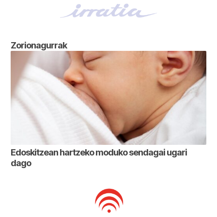
Zorionagurrak
Edoskitzean hartzeko moduko sendagai ugari
dago