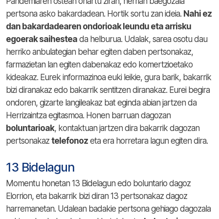
Pandemiaren ostean ohartu ziran, herrian baegozala
pertsona asko bakardadean. Hortik sortu zan ideia.
Nahi ez
dan bakardadearen ondorioak leundu eta arrisku
egoerak saihestea
da helburua. Udalak, sarea osotu dau
herriko anbulategian behar egiten daben pertsonakaz,
farmazietan lan egiten dabenakaz edo komertzioetako
kideakaz. Eurek informazinoa euki leikie, gura barik, bakarrik
bizi diranakaz edo bakarrik sentitzen diranakaz. Eurei begira
ondoren, gizarte langileakaz bat eginda abian jartzen da
Herrizaintza egitasmoa. Honen barruan dagozan
boluntarioak
, kontaktuan jartzen dira bakarrik dagozan
pertsonakaz
telefonoz
eta era horretara lagun egiten dira.
13 Bidelagun
Momentu honetan 13 Bidelagun edo boluntario dagoz
Elorrion, eta bakarrik bizi diran 13 pertsonakaz dagoz
harremanetan. Udalean badakie pertsona gehiago dagozala