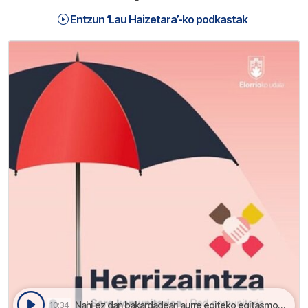
Entzun ‘Lau Haizetara’-ko podkastak
Nahi ez dan bakardadeari aurre egiteko egitasmoa | Lau Haizetara
10:34