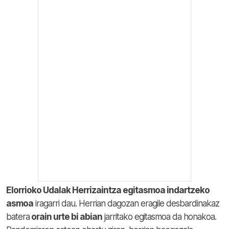
Elorrioko Udalak Herrizaintza egitasmoa indartzeko
asmoa
iragarri dau. Herrian dagozan eragile desbardinakaz
batera
orain urte bi abian
jarritako egitasmoa da honakoa.