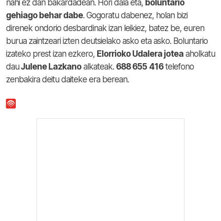
nahi ez dan bakardadean. Hori dala eta,
boluntario
gehiago behar dabe
. Gogoratu dabenez, holan bizi
direnek ondorio desbardinak izan leikiez, batez be, euren
burua zaintzeari izten deutsielako asko eta asko. Boluntario
izateko prest izan ezkero,
Elorrioko Udalera jotea
aholkatu
dau
Julene Lazkano
alkateak.
688 655
416
telefono
zenbakira deitu daiteke era berean.