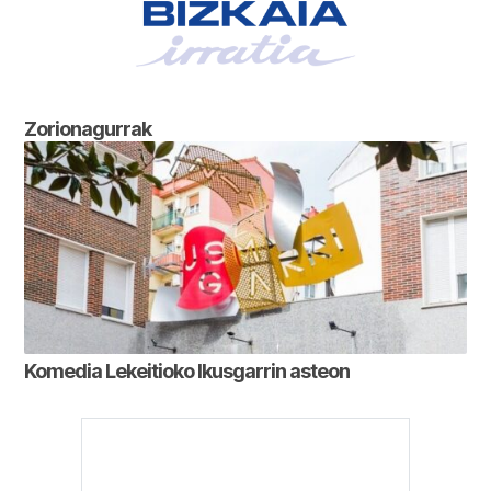
Zorionagurrak
Komedia Lekeitioko Ikusgarrin asteon