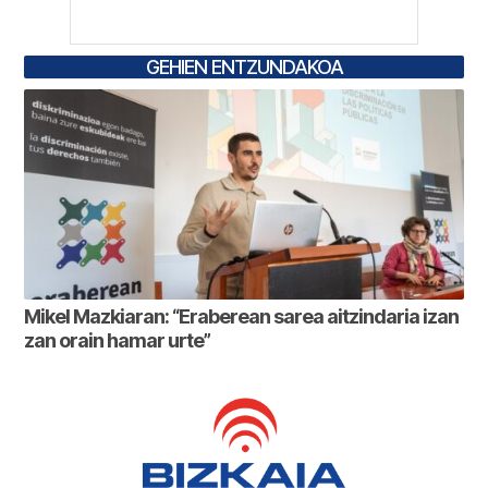
GEHIEN ENTZUNDAKOA
Mikel Mazkiaran: “Eraberean sarea aitzindaria izan
zan orain hamar urte”