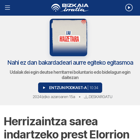
Nahi ez dan bakardadeari aurre egiteko egitasmoa
Udalak dei egin deutse herritarrei boluntario edo bidelagun egin
daitezan
ENTZUN PODKAST-A
| 10:34
2024(e)ko azaroaren 15a
•
DESKARGATU
Herrizaintza sarea
indartzeko prest Elorrion