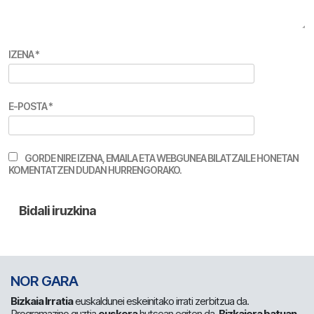
IZENA
*
E-POSTA
*
GORDE NIRE IZENA, EMAILA ETA WEBGUNEA BILATZAILE HONETAN
KOMENTATZEN DUDAN HURRENGORAKO.
NOR GARA
Bizkaia Irratia
euskaldunei eskeinitako irrati zerbitzua da.
Programazino guztia
euskera
hutsean egiten da.
Bizkaiera batuan