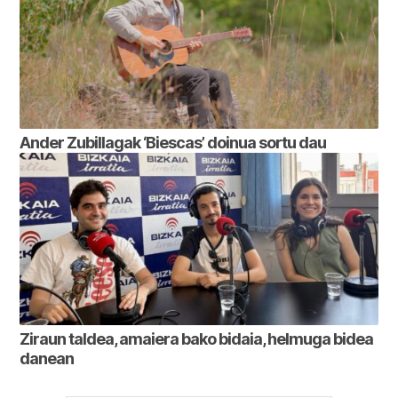
Ander Zubillagak ‘Biescas’ doinua sortu dau
Ziraun taldea, amaiera bako bidaia, helmuga bidea
danean