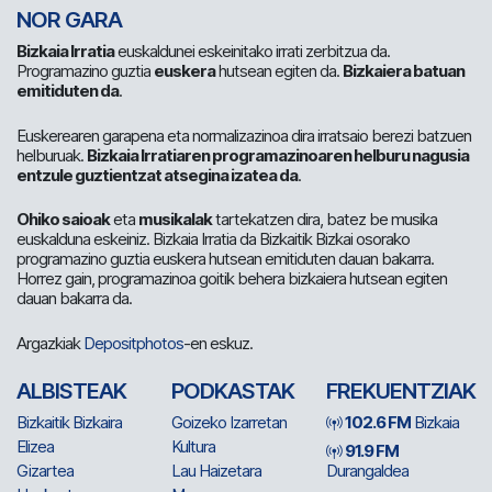
NOR GARA
Bizkaia Irratia
euskaldunei eskeinitako irrati zerbitzua da.
Programazino guztia
euskera
hutsean egiten da.
Bizkaiera batuan
emitiduten da
.
Euskerearen garapena eta normalizazinoa dira irratsaio berezi batzuen
helburuak.
Bizkaia Irratiaren programazinoaren helburu nagusia
entzule guztientzat atsegina izatea da
.
Ohiko saioak
eta
musikalak
tartekatzen dira, batez be musika
euskalduna eskeiniz. Bizkaia Irratia da Bizkaitik Bizkai osorako
programazino guztia euskera hutsean emitiduten dauan bakarra.
Horrez gain, programazinoa goitik behera bizkaiera hutsean egiten
dauan bakarra da.
Argazkiak
Depositphotos
-en eskuz.
ALBISTEAK
PODKASTAK
FREKUENTZIAK
Bizkaitik Bizkaira
Goizeko Izarretan
102.6 FM
Bizkaia
Elizea
Kultura
91.9 FM
Gizartea
Lau Haizetara
Durangaldea