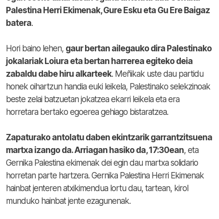
Palestina Herri Ekimenak, Gure Esku eta Gu Ere Baigaz
batera
.
Hori baino lehen,
gaur bertan ailegauko dira Palestinako
jokalariak Loiura eta bertan harrerea egiteko deia
zabaldu dabe hiru alkarteek
. Meñikak uste dau partidu
honek oihartzun handia euki leikela, Palestinako selekzinoak
beste zelai batzuetan jokatzea ekarri leikela eta era
horretara bertako egoerea gehiago bistaratzea.
Zapaturako antolatu daben ekintzarik garrantzitsuena
martxa izango da. Arriagan hasiko da, 17:30ean
, eta
Gernika Palestina ekimenak dei egin dau martxa solidario
horretan parte hartzera. Gernika Palestina Herri Ekimenak
hainbat jenteren atxikimendua lortu dau, tartean, kirol
munduko hainbat jente ezagunenak.