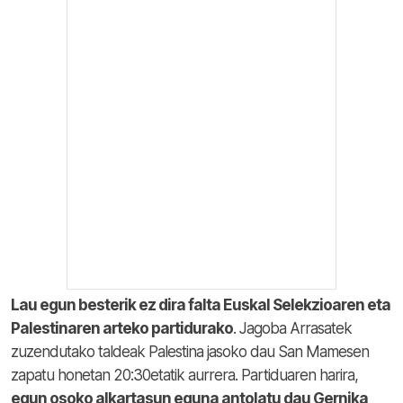
Lau egun besterik ez dira falta Euskal Selekzioaren eta
Palestinaren arteko partidurako
. Jagoba Arrasatek
zuzendutako taldeak Palestina jasoko dau San Mamesen
zapatu honetan 20:30etatik aurrera. Partiduaren harira,
egun osoko alkartasun eguna antolatu dau Gernika