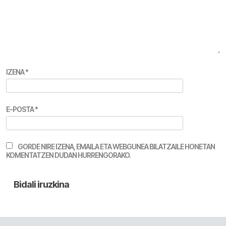
IZENA
*
E-POSTA
*
GORDE NIRE IZENA, EMAILA ETA WEBGUNEA BILATZAILE HONETAN
KOMENTATZEN DUDAN HURRENGORAKO.