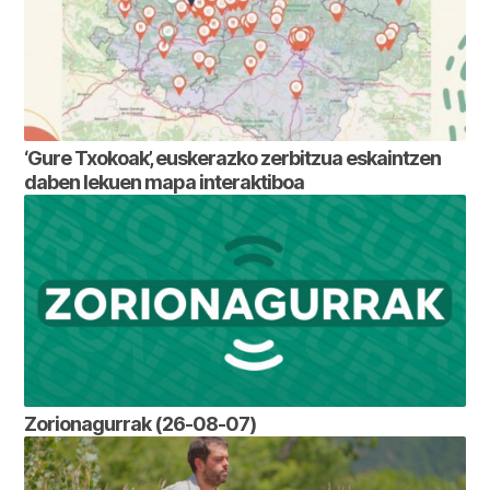
‘Gure Txokoak’, euskerazko zerbitzua eskaintzen
daben lekuen mapa interaktiboa
Zorionagurrak (26-08-07)