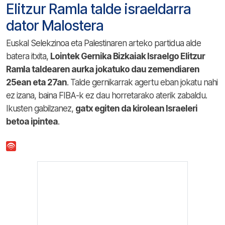
Elitzur Ramla talde israeldarra
dator Malostera
Euskal Selekzinoa eta Palestinaren arteko partidua alde
batera itxita,
Lointek Gernika Bizkaiak Israelgo Elitzur
Ramla taldearen aurka jokatuko dau zemendiaren
25ean eta 27an
. Talde gernikarrak agertu eban jokatu nahi
ez izana, baina FIBA-k ez dau horretarako aterik zabaldu.
Ikusten gabilzanez,
gatx egiten da kirolean Israeleri
betoa ipintea
.