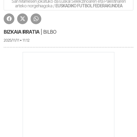
San Mamesen jokatuko da Euskal Selekzinoaren eta Palestinaren
arteko norgehiagoka /
EUSKADIKO FUTBOL FEDERAKUNDEA
BIZKAIA IRRATIA
| BILBO
2025/11/11 • 11:12