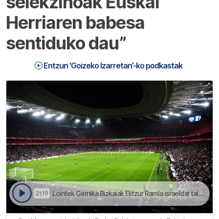
selekzinoak Euskal
Herriaren babesa
sentiduko dau”
Entzun ‘Goizeko Izarretan’-ko podkastak
Lointek Gernika Bizkaiak Elitzur Ramla israeldar taldea jasoko dau Malosten hileon | Goizeko Izarretan
21:19