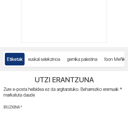
Etiketak
euskal selekzinoa
gernika palestina
Ibon Meñika
UTZI ERANTZUNA
Zure e-posta helbidea ez da argitaratuko.
Beharrezko eremuak
*
markatuta daude
IRUZKINA
*