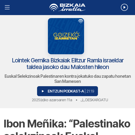
Lointek Gernika Bizkaiak Elitzur Ramla israeldar
taldea jasoko dau Malosten hileon
Euskal Selekzinoak Palestinaren kontra jokatuko dau zapatu honetan
San Mamesen
ENTZUN PODKAST-A
| 21:19
2025(e)ko azaroaren 11a
•
DESKARGATU
Ibon Meñika: “Palestinako