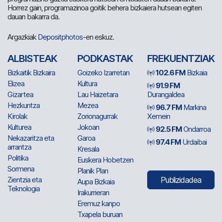
Horrez gain, programazinoa goitik behera bizkaiera hutsean egiten
dauan bakarra da.
Argazkiak
Depositphotos
-en eskuz.
ALBISTEAK
PODKASTAK
FREKUENTZIAK
Bizkaitik Bizkaira
Goizeko Izarretan
102.6 FM
Bizkaia
Elizea
Kultura
91.9 FM
Gizartea
Lau Haizetara
Durangaldea
Hezkuntza
Mezea
96.7 FM
Markina
Kirolak
Zorionagurrak
Xemein
Kulturea
Jokoan
92.5 FM
Ondarroa
Nekazaritza eta
Garoa
97.4 FM
Urdaibai
arrantza
Kresala
Politika
Euskera Hobetzen
Sormena
Planik Plan
Zientzia eta
Publizidadea
Aupa Bizkaia
Teknologia
Irakurrieran
Eremuz kanpo
Txapela buruan