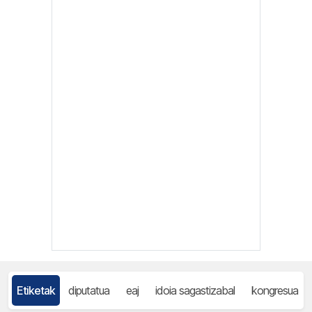
Etiketak
diputatua
eaj
idoia sagastizabal
kongresua