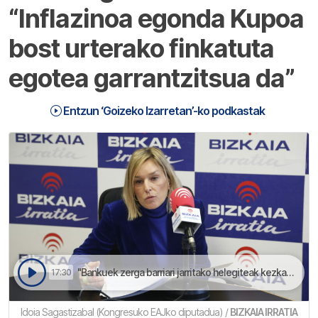
“Inflazinoa egonda Kupoa
bost urterako finkatuta
egotea garrantzitsua da”
Entzun ‘Goizeko Izarretan’-ko podkastak
"Bankuek zerga barriari jarritako helegiteak kezkagarriak dira" zehaztu dau Idoia Sagastizabal jeltzaleak | Goizeko Izarretan
17:30
Idoia Sagastizabal (Kongresuko EAJko diputadua) /
BIZKAIA IRRATIA