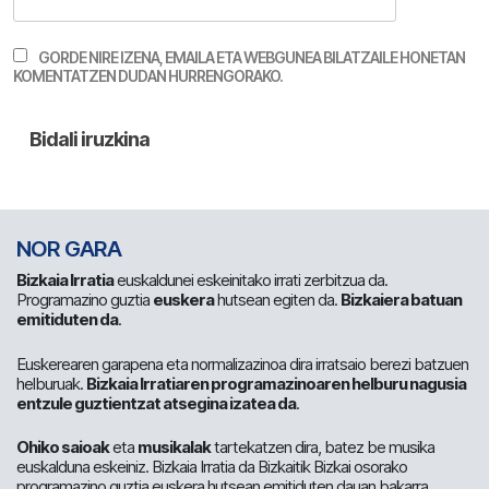
GORDE NIRE IZENA, EMAILA ETA WEBGUNEA BILATZAILE HONETAN
KOMENTATZEN DUDAN HURRENGORAKO.
NOR GARA
Bizkaia Irratia
euskaldunei eskeinitako irrati zerbitzua da.
Programazino guztia
euskera
hutsean egiten da.
Bizkaiera batuan
emitiduten da
.
Euskerearen garapena eta normalizazinoa dira irratsaio berezi batzuen
helburuak.
Bizkaia Irratiaren programazinoaren helburu nagusia
entzule guztientzat atsegina izatea da
.
Ohiko saioak
eta
musikalak
tartekatzen dira, batez be musika
euskalduna eskeiniz. Bizkaia Irratia da Bizkaitik Bizkai osorako
programazino guztia euskera hutsean emitiduten dauan bakarra.