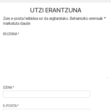
UTZI ERANTZUNA
Zure e-posta helbidea ez da argitaratuko.
Beharrezko eremuak
*
markatuta daude
IRUZKINA
*
IZENA
*
E-POSTA
*