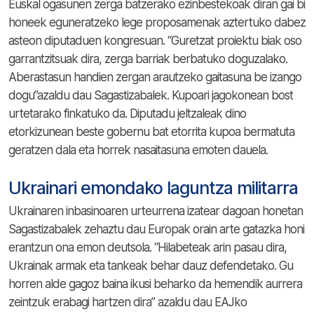
Euskal ogasunen zerga batzerako ezinbestekoak diran gai bi
honeek eguneratzeko lege proposamenak aztertuko dabez
asteon diputaduen kongresuan. “Guretzat proiektu biak oso
garrantzitsuak dira, zerga barriak berbatuko doguzalako.
Aberastasun handien zergan arautzeko gaitasuna be izango
dogu”azaldu dau Sagastizabalek. Kupoari jagokonean bost
urtetarako finkatuko da. Diputadu jeltzaleak dino
etorkizunean beste gobernu bat etorrita kupoa bermatuta
geratzen dala eta horrek nasaitasuna emoten dauela.
Ukrainari emondako laguntza militarra
Ukrainaren inbasinoaren urteurrena izatear dagoan honetan
Sagastizabalek zehaztu dau Europak orain arte gatazka honi
erantzun ona emon deutsola. “Hilabeteak arin pasau dira,
Ukrainak armak eta tankeak behar dauz defendetako. Gu
horren alde gagoz baina ikusi beharko da hemendik aurrera
zeintzuk erabagi hartzen dira” azaldu dau EAJko