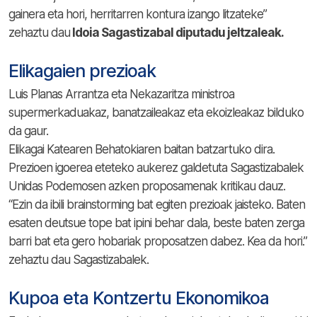
gainera eta hori, herritarren kontura izango litzateke”
zehaztu dau
Idoia Sagastizabal diputadu jeltzaleak.
Elikagaien prezioak
Luis Planas Arrantza eta Nekazaritza ministroa
supermerkaduakaz, banatzaileakaz eta ekoizleakaz bilduko
da gaur.
Elikagai Katearen Behatokiaren baitan batzartuko dira.
Prezioen igoerea eteteko aukerez galdetuta Sagastizabalek
Unidas Podemosen azken proposamenak kritikau dauz.
“Ezin da ibili brainstorming bat egiten prezioak jaisteko. Baten
esaten deutsue tope bat ipini behar dala, beste baten zerga
barri bat eta gero hobariak proposatzen dabez. Kea da hori.”
zehaztu dau Sagastizabalek.
Kupoa eta Kontzertu Ekonomikoa