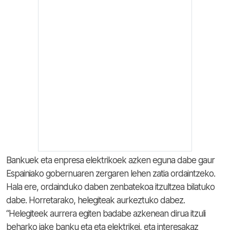
Bankuek eta enpresa elektrikoek azken eguna dabe gaur
Espainiako gobernuaren zergaren lehen zatia ordaintzeko.
Hala ere, ordainduko daben zenbatekoa itzultzea bilatuko
dabe. Horretarako, helegiteak aurkeztuko dabez.
“Helegiteek aurrera egiten badabe azkenean dirua itzuli
beharko jake banku eta eta elektrikei, eta interesakaz