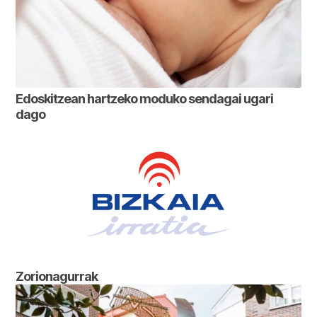
Edoskitzean hartzeko moduko sendagai ugari
dago
Zorionagurrak