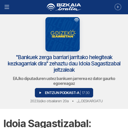
"Bankuek zerga barriari jarritako helegiteak
kezkagarriak dira" zehaztu dau Idoia Sagastizabal
jeltzaleak
EAJko diputaduren ustez bankuen jarrerea ez dator gaurko
egoereagaz
ENTZUN PODKAST-A
| 17:30
2023(e)ko otsailaren 20a
•
DESKARGATU
Idoia Sagastizabal: