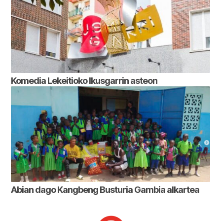
Komedia Lekeitioko Ikusgarrin asteon
Abian dago Kangbeng Busturia Gambia alkartea