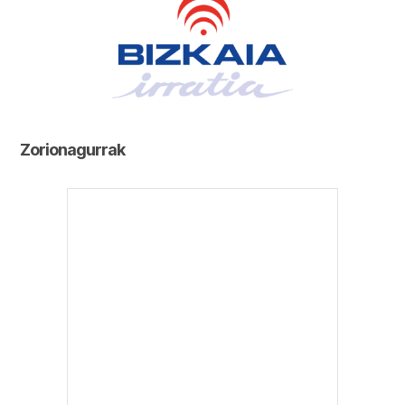
Zorionagurrak