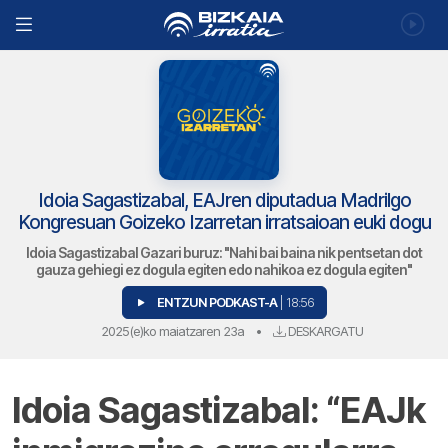
Idoia Sagastizabal, EAJren diputadua Madrilgo
Kongresuan Goizeko Izarretan irratsaioan euki dogu
Idoia Sagastizabal Gazari buruz: "Nahi bai baina nik pentsetan dot
gauza gehiegi ez dogula egiten edo nahikoa ez dogula egiten"
ENTZUN PODKAST-A
| 18:56
2025(e)ko maiatzaren 23a
•
DESKARGATU
Idoia Sagastizabal: “EAJk