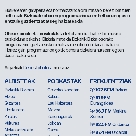
Euskerearen garapena eta normalizazinoa dira irratsaio berezi batzuen
helburuak.
Bizkaia Irratiaren programazinoaren helburu nagusia
entzule guztientzat atsegina izatea da
.
Ohiko saioak
eta
musikalak
tartekatzen dira, batez be musika
euskalduna eskeiniz. Bizkaia Irratia da Bizkaitik Bizkai osorako
programazino guztia euskera hutsean emitiduten dauan bakarra.
Horrez gain, programazinoa goitik behera bizkaiera hutsean egiten
dauan bakarra da.
Argazkiak
Depositphotos
-en eskuz.
ALBISTEAK
PODKASTAK
FREKUENTZIAK
Bizkaitik Bizkaira
Goizeko Izarretan
102.6 FM
Bizkaia
Elizea
Kultura
91.9 FM
Gizartea
Lau Haizetara
Durangaldea
Hezkuntza
Mezea
96.7 FM
Markina
Kirolak
Zorionagurrak
Xemein
Kulturea
Jokoan
92.5 FM
Ondarroa
Nekazaritza eta
Garoa
97.4 FM
Urdaibai
arrantza