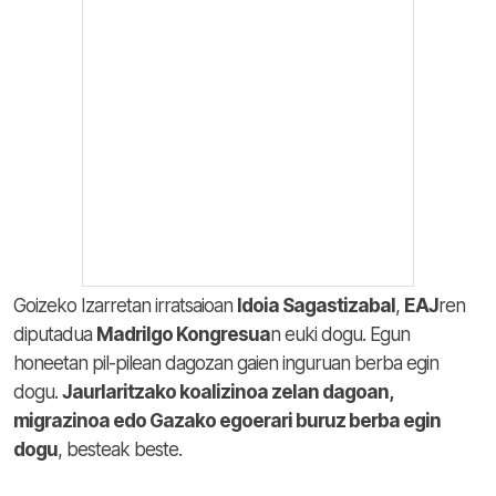
Goizeko Izarretan irratsaioan
Idoia Sagastizabal
,
EAJ
ren
diputadua
Madrilgo Kongresua
n euki dogu. Egun
honeetan pil-pilean dagozan gaien inguruan berba egin
dogu.
Jaurlaritzako koalizinoa zelan dagoan,
migrazinoa edo Gazako egoerari buruz berba egin
dogu
, besteak beste.