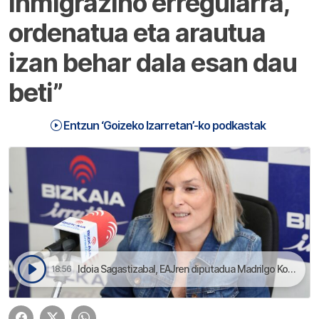
inmigrazino erregularra,
ordenatua eta arautua
izan behar dala esan dau
beti”
Entzun ‘Goizeko Izarretan’-ko podkastak
Idoia Sagastizabal, EAJren diputadua Madrilgo Kongresuan Goizeko Izarretan irratsaioan euki dogu | Goizeko Izarretan
18:56