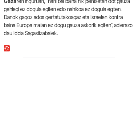
Gaza
ren inguruan, “nahi bai baina nik pentsetan dot gauza
gehiegi ez dogula egiten edo nahikoa ez dogula egiten.
Danok gagoz ados gertatutakoagaz eta Israelen kontra
baina Europa mailan ez dogu gauza askorik egiten”, adierazo
dau Idoia Sagastizabalek.