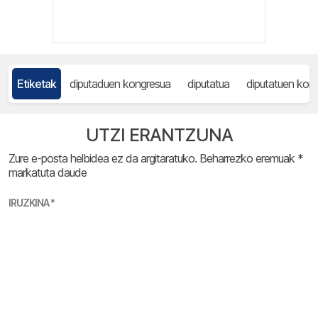
Etiketak
diputaduen kongresua
diputatua
diputatuen kon
UTZI ERANTZUNA
Zure e-posta helbidea ez da argitaratuko.
Beharrezko eremuak
*
markatuta daude
IRUZKINA
*