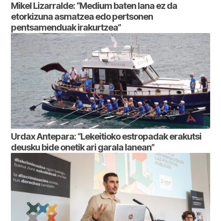
Mikel Lizarralde: “Medium baten lana ez da
etorkizuna asmatzea edo pertsonen
pentsamenduak irakurtzea”
Urdax Antepara: “Lekeitioko estropadak erakutsi
deusku bide onetik ari garala lanean”