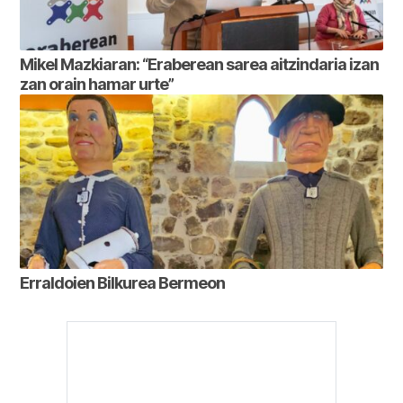
Mikel Mazkiaran: “Eraberean sarea aitzindaria izan
zan orain hamar urte”
Erraldoien Bilkurea Bermeon