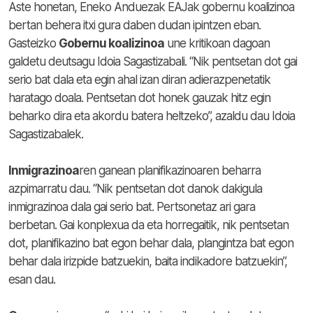
Aste honetan, Eneko Anduezak EAJak gobernu koalizinoa
bertan behera itxi gura daben dudan ipintzen eban.
Gasteizko
Gobernu koalizinoa
une kritikoan dagoan
galdetu deutsagu Idoia Sagastizabali. “Nik pentsetan dot gai
serio bat dala eta egin ahal izan diran adierazpenetatik
haratago doala. Pentsetan dot honek gauzak hitz egin
beharko dira eta akordu batera heltzeko”, azaldu dau Idoia
Sagastizabalek.
Inmigrazinoa
ren ganean planifikazinoaren beharra
azpimarratu dau. “Nik pentsetan dot danok dakigula
inmigrazinoa dala gai serio bat. Pertsonetaz ari gara
berbetan. Gai konplexua da eta horregaitik, nik pentsetan
dot, planifikazino bat egon behar dala, plangintza bat egon
behar dala irizpide batzuekin, baita indikadore batzuekin”,
esan dau.