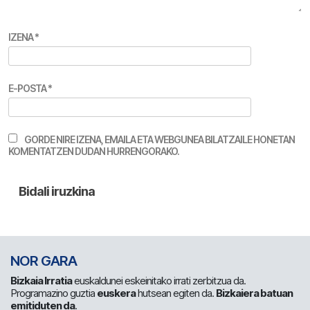
IZENA
*
E-POSTA
*
GORDE NIRE IZENA, EMAILA ETA WEBGUNEA BILATZAILE HONETAN
KOMENTATZEN DUDAN HURRENGORAKO.
NOR GARA
Bizkaia Irratia
euskaldunei eskeinitako irrati zerbitzua da.
Programazino guztia
euskera
hutsean egiten da.
Bizkaiera batuan
emitiduten da
.