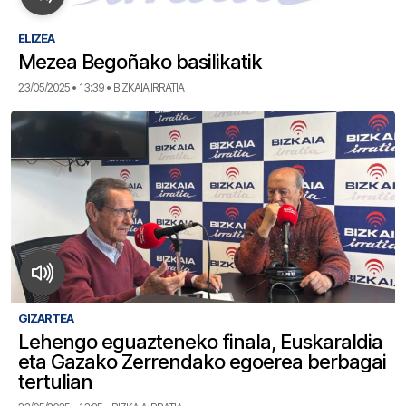
ELIZEA
Mezea Begoñako basilikatik
23/05/2025 • 13:39 • BIZKAIA IRRATIA
GIZARTEA
Lehengo eguazteneko finala, Euskaraldia
eta Gazako Zerrendako egoerea berbagai
tertulian