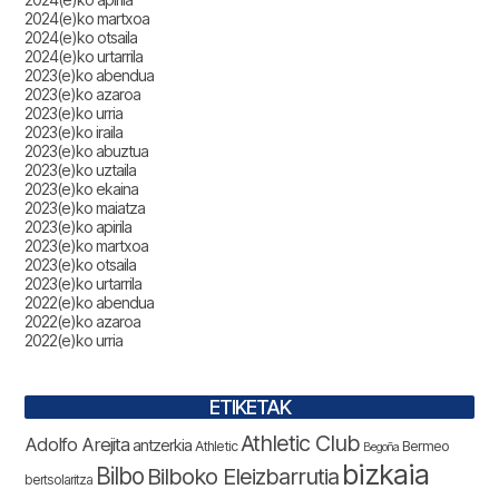
2024(e)ko martxoa
2024(e)ko otsaila
2024(e)ko urtarrila
2023(e)ko abendua
2023(e)ko azaroa
2023(e)ko urria
2023(e)ko iraila
2023(e)ko abuztua
2023(e)ko uztaila
2023(e)ko ekaina
2023(e)ko maiatza
2023(e)ko apirila
2023(e)ko martxoa
2023(e)ko otsaila
2023(e)ko urtarrila
2022(e)ko abendua
2022(e)ko azaroa
2022(e)ko urria
ETIKETAK
Athletic Club
Adolfo Arejita
antzerkia
Athletic
Bermeo
Begoña
bizkaia
Bilbo
Bilboko Eleizbarrutia
bertsolaritza