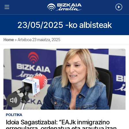
23/05/2025 -ko albisteak
Home
»
Artxiboa 23 maiatza, 2025
POLITIKA
Idoia Sagastizabal: “EAJk inmigrazino
erregularra, ordenatua eta arautua izan