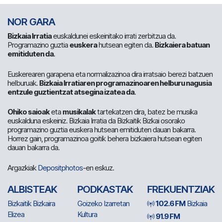
NOR GARA
Bizkaia Irratia
euskaldunei eskeinitako irrati zerbitzua da.
Programazino guztia
euskera
hutsean egiten da.
Bizkaiera batuan
emitiduten da
.
Euskerearen garapena eta normalizazinoa dira irratsaio berezi batzuen
helburuak.
Bizkaia Irratiaren programazinoaren helburu nagusia
entzule guztientzat atsegina izatea da
.
Ohiko saioak
eta
musikalak
tartekatzen dira, batez be musika
euskalduna eskeiniz. Bizkaia Irratia da Bizkaitik Bizkai osorako
programazino guztia euskera hutsean emitiduten dauan bakarra.
Horrez gain, programazinoa goitik behera bizkaiera hutsean egiten
dauan bakarra da.
Argazkiak
Depositphotos
-en eskuz.
ALBISTEAK
PODKASTAK
FREKUENTZIAK
Bizkaitik Bizkaira
Goizeko Izarretan
102.6 FM
Bizkaia
Elizea
Kultura
91.9 FM