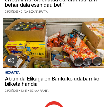
behar dala esan dau beti”
23/05/2025 • 21:12 • BIZKAIA IRRATIA
GIZARTEA
Abian da Elikagaien Bankuko udabarriko
bilketa handia
23/05/2025 • 13:47 • BIZKAIA IRRATIA