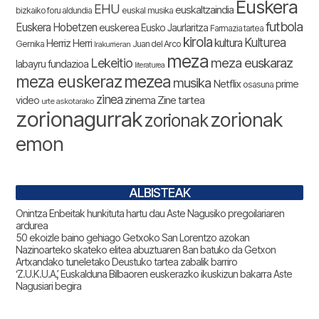
Euskera
EHU
euskaltzaindia
bizkaiko foru aldundia
euskal musika
futbola
Euskera Hobetzen
euskerea
Eusko Jaurlaritza
Farmazia tartea
kirola
Kulturea
kultura
Herriz Herri
Gernika
Juan del Arco
Irakurrieran
meza
Lekeitio
meza euskaraz
labayru fundazioa
literaturea
meza euskeraz
mezea
musika
Netflix
prime
osasuna
zinea
zinema
Zine tartea
video
urte askotarako
zorionagurrak
zorionak
zorionak
emon
ALBISTEAK
Onintza Enbeitak hunkituta hartu dau Aste Nagusiko pregoilariaren
ardurea
50 ekoizle baino gehiago Getxoko San Lorentzo azokan
Nazinoarteko skateko elitea abuztuaren 8an batuko da Getxon
Artxandako tuneletako Deustuko tartea zabalik barriro
‘Z.U.K.U.A.’, Euskalduna Bilbaoren euskerazko ikuskizun bakarra Aste
Nagusiari begira