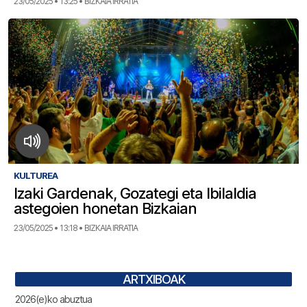
23/05/2025 • 13:25 • BIZKAIA IRRATIA
KULTUREA
Izaki Gardenak, Gozategi eta Ibilaldia
astegoien honetan Bizkaian
23/05/2025 • 13:18 • BIZKAIA IRRATIA
ARTXIBOAK
2026(e)ko abuztua