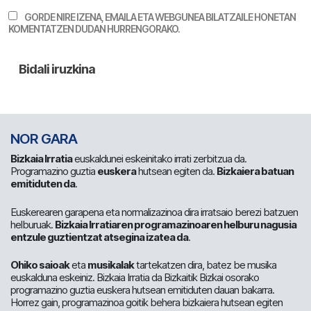
GORDE NIRE IZENA, EMAILA ETA WEBGUNEA BILATZAILE HONETAN
KOMENTATZEN DUDAN HURRENGORAKO.
NOR GARA
Bizkaia Irratia
euskaldunei eskeinitako irrati zerbitzua da.
Programazino guztia
euskera
hutsean egiten da.
Bizkaiera batuan
emitiduten da
.
Euskerearen garapena eta normalizazinoa dira irratsaio berezi batzuen
helburuak.
Bizkaia Irratiaren programazinoaren helburu nagusia
entzule guztientzat atsegina izatea da
.
Ohiko saioak
eta
musikalak
tartekatzen dira, batez be musika
euskalduna eskeiniz. Bizkaia Irratia da Bizkaitik Bizkai osorako
programazino guztia euskera hutsean emitiduten dauan bakarra.
Horrez gain, programazinoa goitik behera bizkaiera hutsean egiten