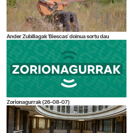
Ander Zubillagak ‘Biescas’ doinua sortu dau
Zorionagurrak (26-08-07)