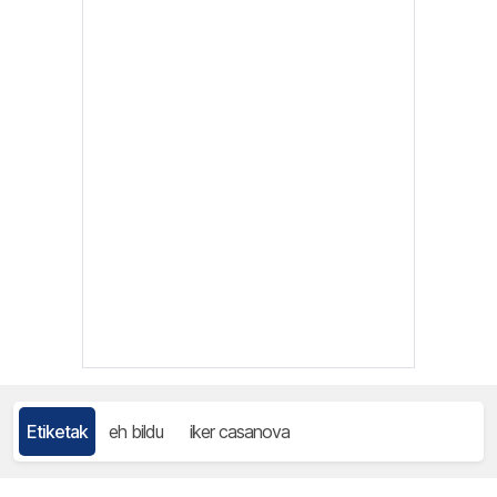
Etiketak
eh bildu
iker casanova