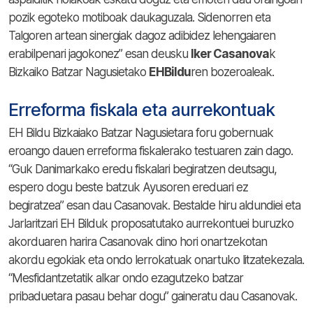
pozik egoteko motiboak daukaguzala. Sidenorren eta
Talgoren artean sinergiak dagoz adibidez lehengaiaren
erabilpenari jagokonez” esan deusku
Iker Casanova
k
Bizkaiko Batzar Nagusietako
EHBildu
ren bozeroaleak.
Erreforma fiskala eta aurrekontuak
EH Bildu Bizkaiako Batzar Nagusietara foru gobernuak
eroango dauen erreforma fiskalerako testuaren zain dago.
“Guk Danimarkako eredu fiskalari begiratzen deutsagu,
espero dogu beste batzuk Ayusoren ereduari ez
begiratzea” esan dau Casanovak. Bestalde hiru aldundiei eta
Jarlaritzari EH Bilduk proposatutako aurrekontuei buruzko
akorduaren harira Casanovak dino hori onartzekotan
akordu egokiak eta ondo lerrokatuak onartuko litzatekezala.
“Mesfidantzetatik alkar ondo ezagutzeko batzar
pribaduetara pasau behar dogu” gaineratu dau Casanovak.