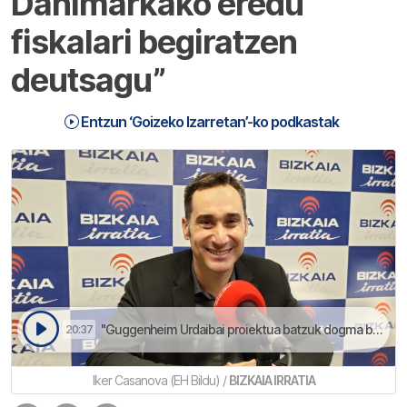
Danimarkako eredu
fiskalari begiratzen
deutsagu”
Entzun ‘Goizeko Izarretan’-ko podkastak
"Guggenheim Urdaibai proiektua batzuk dogma bat bihurtu dabe" adierazo dau Iker Casanovak | Goizeko Izarretan
20:37
Iker Casanova (EH Bildu) /
BIZKAIA IRRATIA