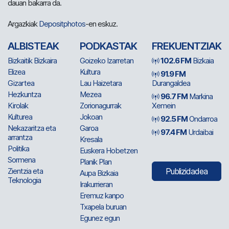
dauan bakarra da.
Argazkiak
Depositphotos
-en eskuz.
ALBISTEAK
PODKASTAK
FREKUENTZIAK
Bizkaitik Bizkaira
Goizeko Izarretan
102.6 FM
Bizkaia
Elizea
Kultura
91.9 FM
Gizartea
Lau Haizetara
Durangaldea
Hezkuntza
Mezea
96.7 FM
Markina
Kirolak
Zorionagurrak
Xemein
Kulturea
Jokoan
92.5 FM
Ondarroa
Nekazaritza eta
Garoa
97.4 FM
Urdaibai
arrantza
Kresala
Politika
Euskera Hobetzen
Sormena
Planik Plan
Zientzia eta
Publizidadea
Aupa Bizkaia
Teknologia
Irakurrieran
Eremuz kanpo
Txapela buruan
Egunez egun