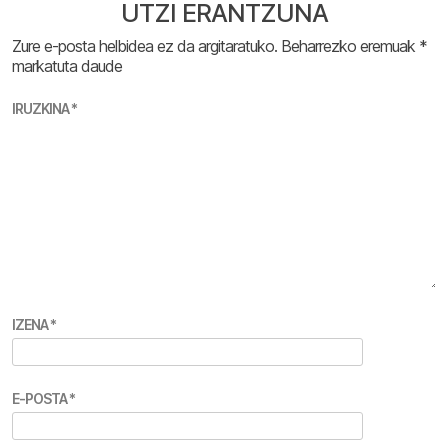
UTZI ERANTZUNA
Zure e-posta helbidea ez da argitaratuko.
Beharrezko eremuak
*
markatuta daude
IRUZKINA
*
IZENA
*
E-POSTA
*