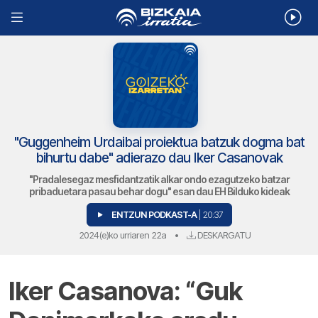
"Guggenheim Urdaibai proiektua batzuk dogma bat
bihurtu dabe" adierazo dau Iker Casanovak
"Pradalesegaz mesfidantzatik alkar ondo ezagutzeko batzar
pribaduetara pasau behar dogu" esan dau EH Bilduko kideak
ENTZUN PODKAST-A
| 20:37
2024(e)ko urriaren 22a
•
DESKARGATU
Iker Casanova: “Guk