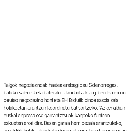
Talgok negoziazinoak hastea erabagi dau Sidenorregaz,
balizko salerosketa baterako. Jaurlaritzak argi berdea emon
deutso negoziazino honi eta EH Bildutik dinoe sasoia zala
holakoetan erantzun koordinatu bat sortzeko. “Azkenaldian
euskal enpresa oso garrantzitsuak kanpoko funtsen
eskuetan erori dira. Bazan garaia herri bezala erantzuteko,
aspalditik holakoak eskatu doguz eta emoten dau oraingoan