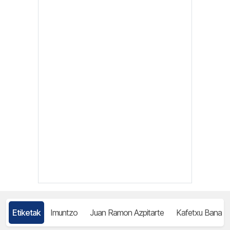
Etiketak
Imuntzo
Juan Ramon Azpitarte
Kafetxu Bana