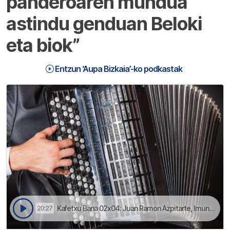
panderoaren mundua
astindu genduan Beloki
eta biok”
Entzun ‘Aupa Bizkaia’-ko podkastak
Kafetxu Bana 02x04: Juan Ramon Azpitarte, Imuntzo | Aupa Bizkaia
20:27