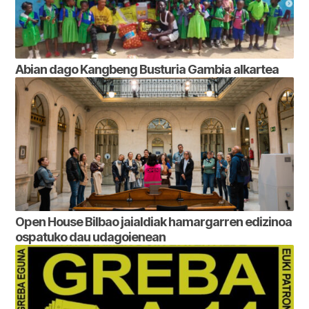
Abian dago Kangbeng Busturia Gambia alkartea
Open House Bilbao jaialdiak hamargarren edizinoa
ospatuko dau udagoienean