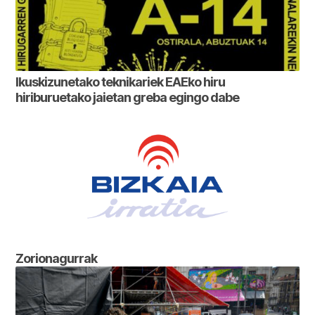
Ikuskizunetako teknikariek EAEko hiru
hiriburuetako jaietan greba egingo dabe
Zorionagurrak