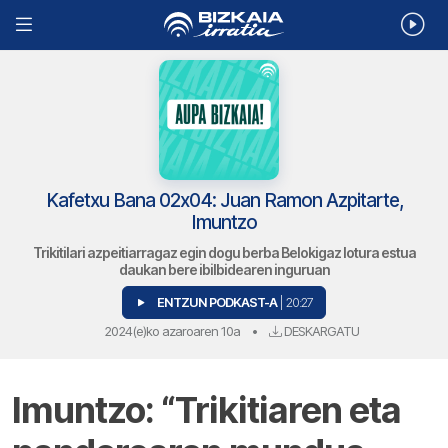
Kafetxu Bana 02x04: Juan Ramon Azpitarte,
Imuntzo
Trikitilari azpeitiarragaz egin dogu berba Belokigaz lotura estua
daukan bere ibilbidearen inguruan
ENTZUN PODKAST-A
| 20:27
2024(e)ko azaroaren 10a
•
DESKARGATU
Imuntzo: “Trikitiaren eta