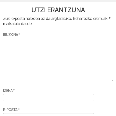
UTZI ERANTZUNA
Zure e-posta helbidea ez da argitaratuko.
Beharrezko eremuak
*
markatuta daude
IRUZKINA
*
IZENA
*
E-POSTA
*