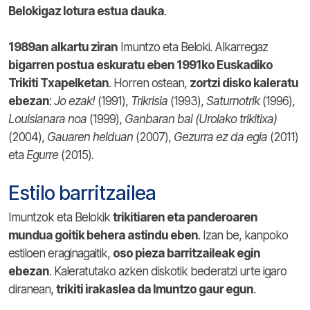
Belokigaz lotura estua dauka
.
1989an alkartu ziran
Imuntzo eta Beloki. Alkarregaz
bigarren postua eskuratu eben 1991ko Euskadiko
Trikiti Txapelketan
. Horren ostean,
zortzi disko kaleratu
ebezan
:
Jo ezak!
(1991),
Trikrisia
(1993),
Saturnotrik
(1996),
Louisianara
noa
(1999),
Ganbaran bai (Urolako trikitixa)
(2004),
Gauaren
helduan
(2007),
Gezurra
ez da egia
(2011)
eta
Egurre
(2015).
Estilo barritzailea
Imuntzok eta Belokik
trikitiaren eta panderoaren
mundua goitik behera astindu eben
. Izan be, kanpoko
estiloen eraginagaitik,
oso pieza barritzaileak egin
ebezan
. Kaleratutako azken diskotik bederatzi urte igaro
diranean,
trikiti irakaslea da Imuntzo gaur egun
.