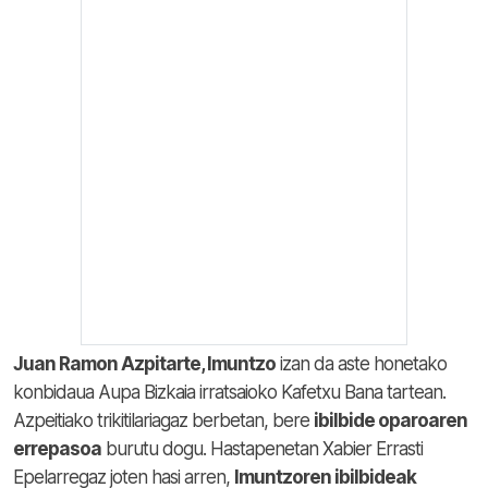
Juan Ramon Azpitarte, Imuntzo
izan da aste honetako
konbidaua Aupa Bizkaia irratsaioko Kafetxu Bana tartean.
Azpeitiako trikitilariagaz berbetan, bere
ibilbide oparoaren
errepasoa
burutu dogu. Hastapenetan Xabier Errasti
Epelarregaz joten hasi arren,
Imuntzoren ibilbideak