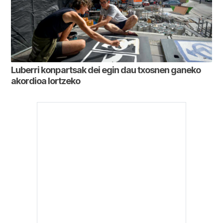
Luberri konpartsak dei egin dau txosnen ganeko
akordioa lortzeko