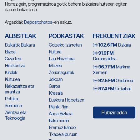
Horrez gain, programazinoa goitik behera bizkaiera hutsean egiten
dauan bakarra da.
Argazkiak
Depositphotos
-en eskuz.
ALBISTEAK
PODKASTAK
FREKUENTZIAK
Bizkaitik Bizkaira
Goizeko Izarretan
102.6 FM
Bizkaia
Elizea
Kultura
91.9 FM
Gizartea
Lau Haizetara
Durangaldea
Hezkuntza
Mezea
96.7 FM
Markina
Kirolak
Zorionagurrak
Xemein
Kulturea
Jokoan
92.5 FM
Ondarroa
Nekazaritza eta
Garoa
97.4 FM
Urdaibai
arrantza
Kresala
Politika
Euskera Hobetzen
Sormena
Planik Plan
Zientzia eta
Publizidadea
Aupa Bizkaia
Teknologia
Irakurrieran
Eremuz kanpo
Txapela buruan