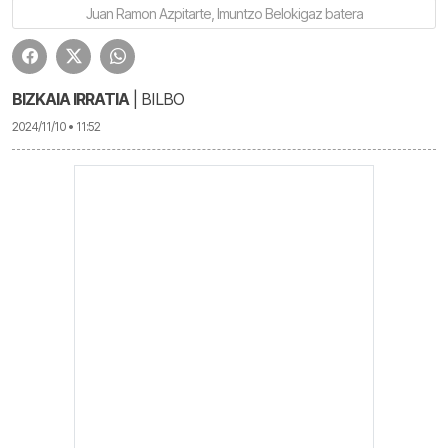
Juan Ramon Azpitarte, Imuntzo Belokigaz batera
BIZKAIA IRRATIA
| BILBO
2024/11/10 • 11:52