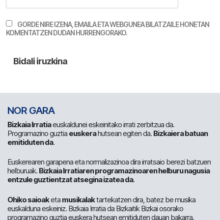
GORDE NIRE IZENA, EMAILA ETA WEBGUNEA BILATZAILE HONETAN
KOMENTATZEN DUDAN HURRENGORAKO.
NOR GARA
Bizkaia Irratia
euskaldunei eskeinitako irrati zerbitzua da.
Programazino guztia
euskera
hutsean egiten da.
Bizkaiera batuan
emitiduten da
.
Euskerearen garapena eta normalizazinoa dira irratsaio berezi batzuen
helburuak.
Bizkaia Irratiaren programazinoaren helburu nagusia
entzule guztientzat atsegina izatea da
.
Ohiko saioak
eta
musikalak
tartekatzen dira, batez be musika
euskalduna eskeiniz. Bizkaia Irratia da Bizkaitik Bizkai osorako
programazino guztia euskera hutsean emitiduten dauan bakarra.